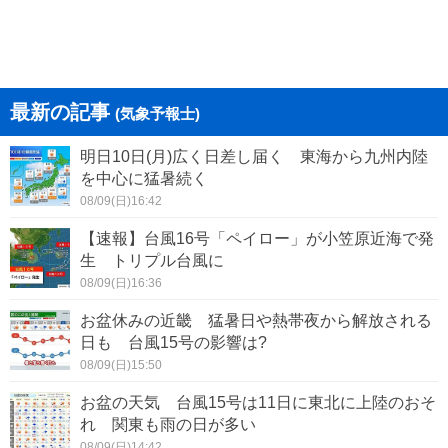
最新の記事
(気象予報士)
明日10日(月)広く日差し届く 東海から九州内陸
を中心に猛暑続く
08/09(日)16:42
【速報】台風16号「ペイロー」が小笠原近海で発
生 トリプル台風に
08/09(日)16:36
お盆休みの近畿 猛暑日や熱帯夜から解放される
日も 台風15号の影響は?
08/09(日)15:50
お盆の天気 台風15号は11日に東北に上陸のおそ
れ 関東も雨の日が多い
08/09(日)14:42