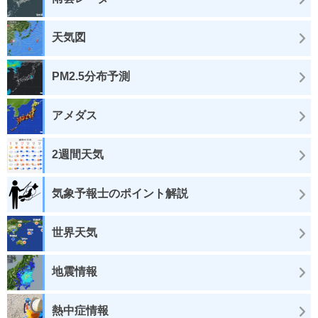
天気図
PM2.5分布予測
アメダス
2週間天気
気象予報士のポイント解説
世界天気
地震情報
熱中症情報