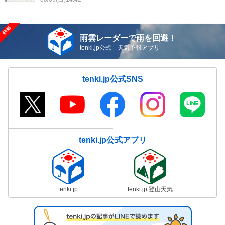
雨雲レーダーで雨を回避！
tenki.jp公式 天気予報アプリ
tenki.jp公式SNS
tenki.jp公式アプリ
tenki.jp
tenki.jp 登山天気