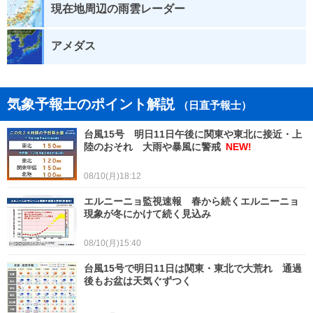
現在地周辺の雨雲レーダー
アメダス
気象予報士のポイント解説
（日直予報士）
台風15号 明日11日午後に関東や東北に接近・上
陸のおそれ 大雨や暴風に警戒
NEW!
08/10(月)18:12
エルニーニョ監視速報 春から続くエルニーニョ
現象が冬にかけて続く見込み
08/10(月)15:40
台風15号で明日11日は関東・東北で大荒れ 通過
後もお盆は天気ぐずつく