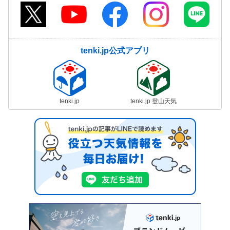
tenki.jp公式アプリ
tenki.jp
tenki.jp 登山天気