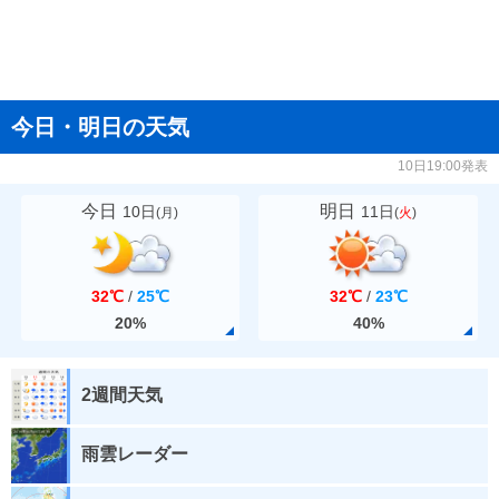
今日・明日の天気
10日19:00発表
今日
明日
10日
11日
(
月
)
(
火
)
32℃
/
25℃
32℃
/
23℃
20%
40%
2週間天気
雨雲レーダー