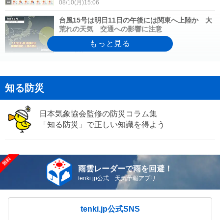
08/10(月)15:06
台風15号は明日11日の午後には関東へ上陸か 大
荒れの天気 交通への影響に注意
08/10(月)13:28
11日～12日は台風15号の影響を受ける お盆は西
日本など厳しい暑さ 2週間天気
知る防災
08/10(月)12:02
日本気象協会監修の防災コラム集
台風15号 明日11日は関東・東北に接近・上陸の
おそれ 異例の進路で北陸へ
「知る防災」で正しい知識を得よう
08/10(月)12:02
10日も西日本を中心に猛烈な暑さ 熊本35℃予
雨雲レーダーで雨を回避！
想 地震の被災地は熱中症に警戒
08/10(月)10:00
tenki.jp公式 天気予報アプリ
気象予報士の解説をもっと見る
tenki.jp公式SNS