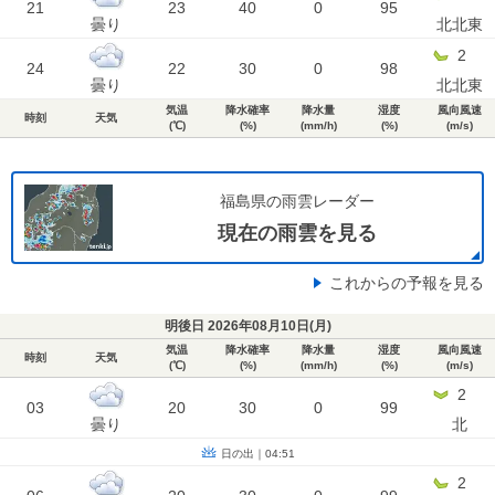
21
23
40
0
95
曇り
北北東
2
24
22
30
0
98
曇り
北北東
気温
降水確率
降水量
湿度
風向風速
時刻
天気
(℃)
(%)
(mm/h)
(%)
(m/s)
福島県の雨雲レーダー
現在の雨雲を見る
これからの予報を見る
明後日 2026年08月10日(
月
)
気温
降水確率
降水量
湿度
風向風速
時刻
天気
(℃)
(%)
(mm/h)
(%)
(m/s)
2
03
20
30
0
99
曇り
北
日の出｜04:51
2