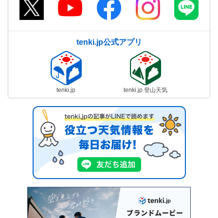
tenki.jp公式アプリ
tenki.jp
tenki.jp 登山天気