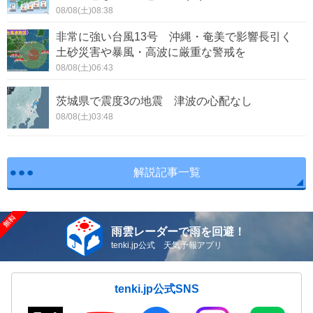
08/08(土)08:38
非常に強い台風13号 沖縄・奄美で影響長引く
土砂災害や暴風・高波に厳重な警戒を
08/08(土)06:43
茨城県で震度3の地震 津波の心配なし
08/08(土)03:48
解説記事一覧
雨雲レーダーで雨を回避！
tenki.jp公式 天気予報アプリ
tenki.jp公式SNS