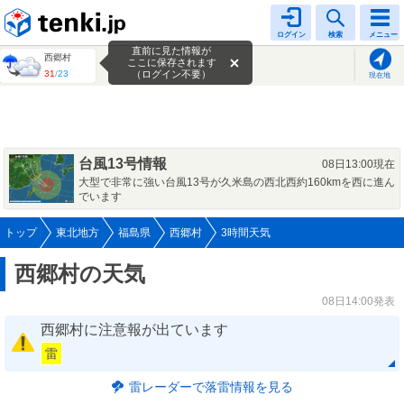
tenki.jp
ログイン
検索
メニュー
直前に見た情報が
西郷村
ここに保存されます
31
/
23
（ログイン不要）
現在地
台風13号情報
08日13:00現在
大型で非常に強い台風13号が久米島の西北西約160kmを西に進ん
でいます
トップ
東北地方
福島県
西郷村
3時間天気
西郷村の天気
08日14:00発表
西郷村に注意報が出ています
雷
雷レーダーで落雷情報を見る