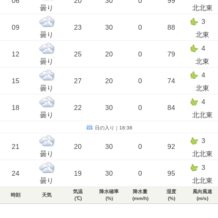
06
20
30
0
99
曇り
北北東
3
09
23
30
0
88
曇り
北東
4
12
25
20
0
79
曇り
北東
4
15
27
20
0
74
曇り
北東
4
18
22
30
0
84
曇り
北北東
日の入り｜18:38
3
21
20
30
0
92
曇り
北北東
3
24
19
30
0
95
曇り
北北東
気温
降水確率
降水量
湿度
風向風速
時刻
天気
(℃)
(%)
(mm/h)
(%)
(m/s)