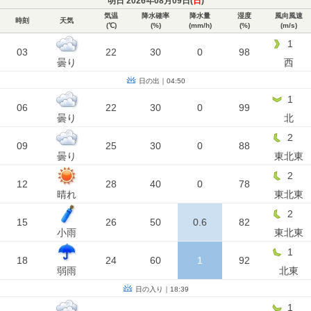
明日 2026年08月09日(
日
)
気温
降水確率
降水量
湿度
風向風速
時刻
天気
(℃)
(%)
(mm/h)
(%)
(m/s)
1
03
22
30
0
98
曇り
西
日の出｜04:50
1
06
22
30
0
99
曇り
北
2
09
25
30
0
88
曇り
東北東
2
12
28
40
0
78
晴れ
東北東
2
15
26
50
0.6
82
小雨
東北東
1
18
24
60
1
92
弱雨
北東
日の入り｜18:39
1