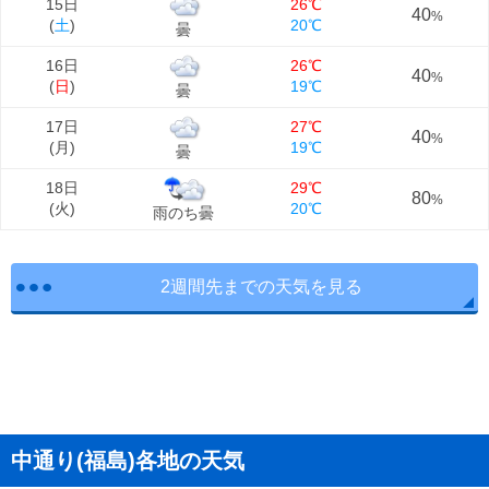
15日
26℃
40
%
(
土
)
20℃
曇
16日
26℃
40
%
(
日
)
19℃
曇
17日
27℃
40
%
(
月
)
19℃
曇
18日
29℃
80
%
(
火
)
20℃
雨のち曇
2週間先までの天気を見る
中通り(福島)各地の天気