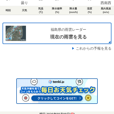
曇り
西南西
気温
降水確率
降水量
湿度
風向風速
時刻
天気
(℃)
(%)
(mm/h)
(%)
(m/s)
福島県の雨雲レーダー
現在の雨雲を見る
これからの予報を見る