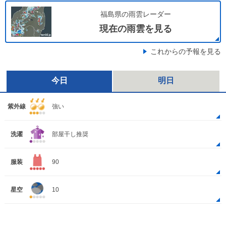
福島県の雨雲レーダー
現在の雨雲を見る
これからの予報を見る
今日
明日
紫外線
強い
洗濯
部屋干し推奨
服装
90
星空
10