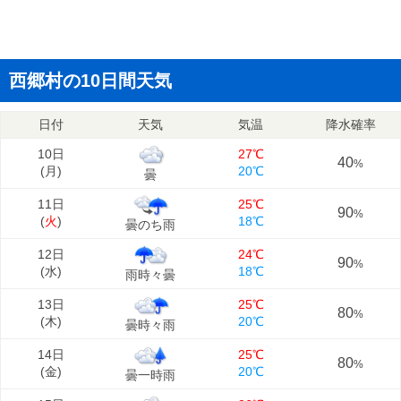
西郷村の10日間天気
日付
天気
気温
降水確率
10日
27℃
40
%
(
月
)
20℃
曇
11日
25℃
90
%
(
火
)
18℃
曇のち雨
12日
24℃
90
%
(
水
)
18℃
雨時々曇
13日
25℃
80
%
(
木
)
20℃
曇時々雨
14日
25℃
80
%
(
金
)
20℃
曇一時雨