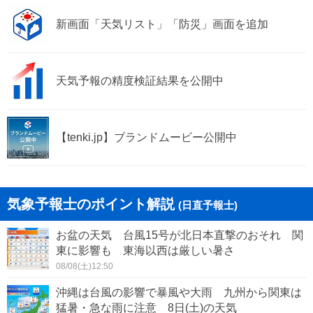
新画面「天気リスト」「防災」画面を追加
棚倉町
矢祭町
塙町
鮫川村
天気予報の精度検証結果を公開中
石川町
玉川村
平田村
浅川町
【tenki.jp】ブランドムービー公開中
古殿町
三春町
小野町
気象予報士のポイント解説
(日直予報士)
お盆の天気 台風15号が北日本直撃のおそれ 関
東に影響も 東海以西は厳しい暑さ
08/08(土)12:50
沖縄は台風の影響で暴風や大雨 九州から関東は
猛暑・急な雨に注意 8日(土)の天気