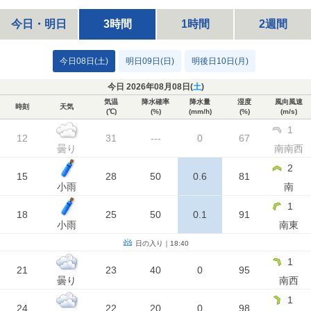
今日・明日
3時間
1時間
2週間
今日08日(土)
明日09日(日)
明後日10日(月)
今日 2026年08月08日(
土
)
気温
降水確率
降水量
湿度
風向風速
時刻
天気
(℃)
(%)
(mm/h)
(%)
(m/s)
1
12
31
---
0
67
曇り
南南西
2
15
28
50
0.6
81
小雨
南
1
18
25
50
0.1
91
小雨
南東
日の入り｜18:40
1
21
23
40
0
95
曇り
南西
1
24
22
20
0
98