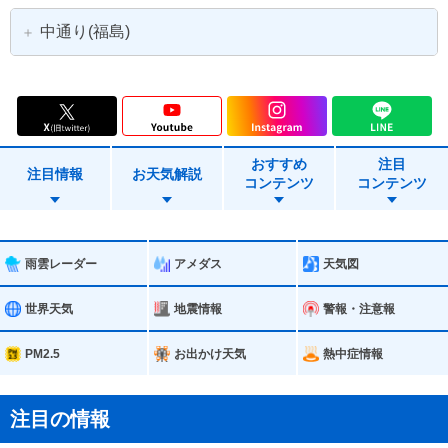
中通り(福島)
福島市
郡山市
白河市
須賀川市
おすすめ
注目
二本松市
田村市
注目情報
お天気解説
コンテンツ
コンテンツ
伊達市
本宮市
桑折町
国見町
雨雲レーダー
アメダス
天気図
川俣町
大玉村
世界天気
地震情報
警報・注意報
鏡石町
天栄村
PM2.5
お出かけ天気
熱中症情報
西郷村
泉崎村
注目の情報
中島村
矢吹町