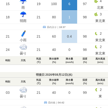
4
15
19
100
6
97
雨
北東
3
18
21
80
1
98
弱雨
東北東
日の入り｜18:37
2
21
21
60
0.4
98
小雨
東北東
2
24
21
40
0
98
曇り
東北東
気温
降水確率
降水量
湿度
風向風速
時刻
天気
(℃)
(%)
(mm/h)
(%)
(m/s)
明後日 2026年08月12日(
水
)
気温
降水確率
降水量
湿度
風向風速
時刻
天気
(℃)
(%)
(mm/h)
(%)
(m/s)
2
03
21
40
0
99
曇り
東
日の出｜04:42