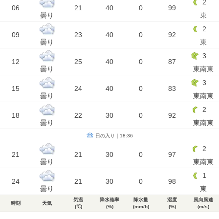
2
06
21
40
0
99
曇り
東
2
09
23
40
0
92
曇り
東
3
12
25
40
0
87
曇り
東南東
3
15
24
40
0
83
曇り
東南東
2
18
22
30
0
92
曇り
東南東
日の入り｜18:36
2
21
21
30
0
97
曇り
東南東
1
24
21
30
0
98
曇り
東
気温
降水確率
降水量
湿度
風向風速
時刻
天気
(℃)
(%)
(mm/h)
(%)
(m/s)