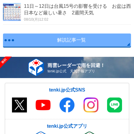
11日～12日は台風15号の影響を受ける お盆は西
日本など厳しい暑さ 2週間天気
08/10(月)12:02
解説記事一覧
雨雲レーダーで雨を回避！
tenki.jp公式 天気予報アプリ
tenki.jp公式SNS
tenki.jp公式アプリ