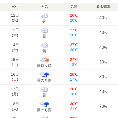
日付
天気
気温
降水確率
12日
26℃
40
%
(
水
)
20℃
曇
13日
27℃
40
%
(
木
)
20℃
曇
14日
27℃
40
%
(
金
)
20℃
曇
15日
27℃
30
%
(
土
)
18℃
曇時々晴
16日
26℃
80
%
(
日
)
17℃
曇のち雨
17日
26℃
40
%
(
月
)
18℃
曇
18日
30℃
70
%
(
火
)
21℃
曇のち雨