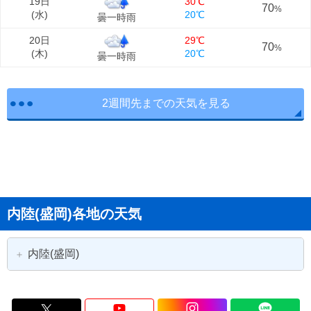
19日
30℃
70
%
(
水
)
20℃
曇一時雨
20日
29℃
70
%
(
木
)
20℃
曇一時雨
2週間先までの天気を見る
内陸(盛岡)各地の天気
内陸(盛岡)
盛岡市
花巻市