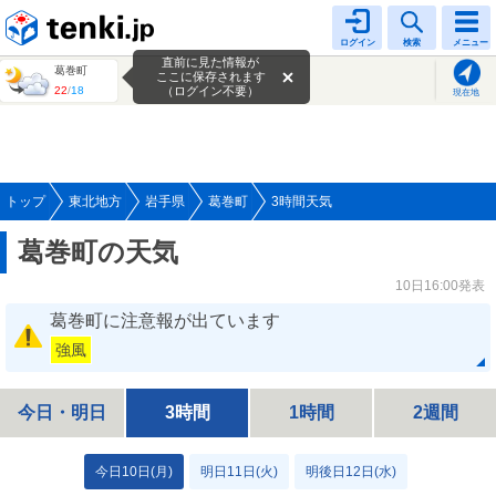
tenki.jp
ログイン
検索
メニュー
直前に見た情報が
葛巻町
ここに保存されます
22
/
18
（ログイン不要）
現在地
トップ
東北地方
岩手県
葛巻町
3時間天気
葛巻町の天気
10日16:00発表
葛巻町に注意報が出ています
強風
今日・明日
3時間
1時間
2週間
今日10日(月)
明日11日(火)
明後日12日(水)