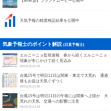
【tenki.jp】ブランドムービー公開中
天気予報の精度検証結果を公開中
気象予報士のポイント解説
(日直予報士)
エルニーニョ監視速報 春から続くエルニーニョ
現象が冬にかけて続く見込み
08/10(月)15:40
台風15号で明日11日は関東・東北で大荒れ 通過
後もお盆は天気ぐずつく
08/10(月)15:06
台風15号は明日11日の午後には関東へ上陸か 大
荒れの天気 交通への影響に注意
08/10(月)13:28