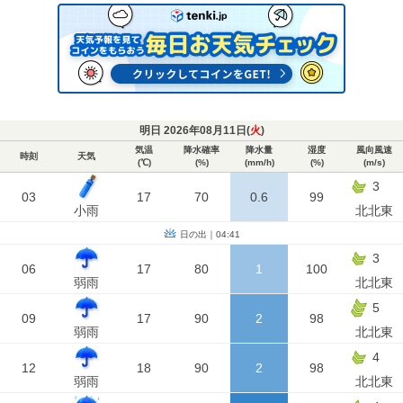
明日 2026年08月11日(
火
)
気温
降水確率
降水量
湿度
風向風速
時刻
天気
(℃)
(%)
(mm/h)
(%)
(m/s)
3
03
17
70
0.6
99
小雨
北北東
日の出｜04:41
3
06
17
80
1
100
弱雨
北北東
5
09
17
90
2
98
弱雨
北北東
4
12
18
90
2
98
弱雨
北北東