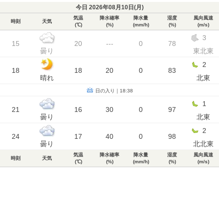
今日 2026年08月10日(
月
)
気温
降水確率
降水量
湿度
風向風速
時刻
天気
(℃)
(%)
(mm/h)
(%)
(m/s)
3
15
20
---
0
78
曇り
東北東
2
18
18
20
0
83
晴れ
北東
日の入り｜18:38
1
21
16
30
0
97
曇り
北東
2
24
17
40
0
98
曇り
北北東
気温
降水確率
降水量
湿度
風向風速
時刻
天気
(℃)
(%)
(mm/h)
(%)
(m/s)