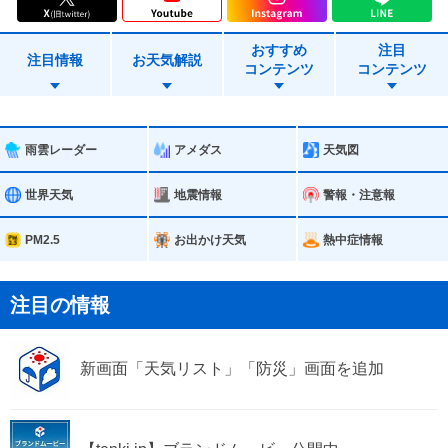
北上市
遠野市
おすすめ
注目
一関市
二戸市
注目情報
お天気解説
コンテンツ
コンテンツ
八幡平市
奥州市
滝沢市
雫石町
雨雲レーダー
アメダス
天気図
葛巻町
岩手町
世界天気
地震情報
警報・注意報
紫波町
矢巾町
PM2.5
お出かけ天気
熱中症情報
西和賀町
金ケ崎町
注目の情報
平泉町
軽米町
新画面「天気リスト」「防災」画面を追加
九戸村
一戸町