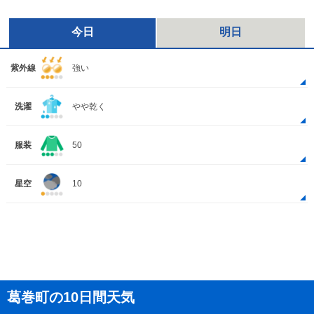
今日
明日
紫外線
強い
洗濯
やや乾く
服装
50
星空
10
葛巻町の10日間天気