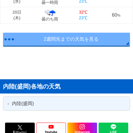
(
水
)
23℃
曇一時雨
20日
32℃
60
%
(
木
)
23℃
曇のち雨
2週間先までの天気を見る
内陸(盛岡)各地の天気
内陸(盛岡)
盛岡市
花巻市
北上市
遠野市