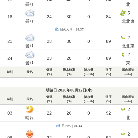
曇り
北
5
18
24
30
0
84
曇り
北北東
日の入り｜18:37
2
21
23
30
0
89
曇り
北北東
2
24
23
20
0
89
曇り
東
気温
降水確率
降水量
湿度
風向風速
時刻
天気
(℃)
(%)
(mm/h)
(%)
(m/s)
明後日 2026年08月12日(
水
)
気温
降水確率
降水量
湿度
風向風速
時刻
天気
(℃)
(%)
(mm/h)
(%)
(m/s)
2
03
22
20
0
92
晴れ
北
日の出｜04:44
2
06
22
10
0
92