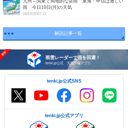
九州～関東で局地的な雷雨 東海・甲信は激しい
雨 今日10日(月)の天気
08/10(月)07:15
解説記事一覧
雨雲レーダーで雨を回避！
tenki.jp公式 天気予報アプリ
tenki.jp公式SNS
tenki.jp公式アプリ