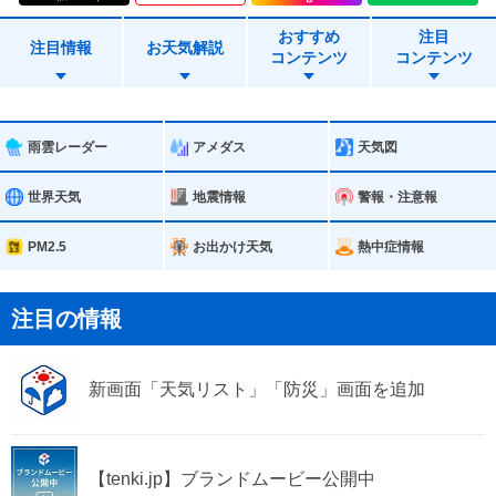
おすすめ
注目
一関市
二戸市
注目情報
お天気解説
コンテンツ
コンテンツ
八幡平市
奥州市
滝沢市
雫石町
雨雲レーダー
アメダス
天気図
葛巻町
岩手町
世界天気
地震情報
警報・注意報
紫波町
矢巾町
PM2.5
お出かけ天気
熱中症情報
西和賀町
金ケ崎町
注目の情報
平泉町
軽米町
新画面「天気リスト」「防災」画面を追加
九戸村
一戸町
【tenki.jp】ブランドムービー公開中