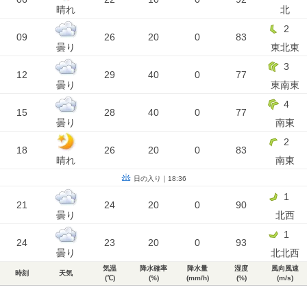
晴れ
北
2
09
26
20
0
83
曇り
東北東
3
12
29
40
0
77
曇り
東南東
4
15
28
40
0
77
曇り
南東
2
18
26
20
0
83
晴れ
南東
日の入り｜18:36
1
21
24
20
0
90
曇り
北西
1
24
23
20
0
93
曇り
北北西
気温
降水確率
降水量
湿度
風向風速
時刻
天気
(℃)
(%)
(mm/h)
(%)
(m/s)