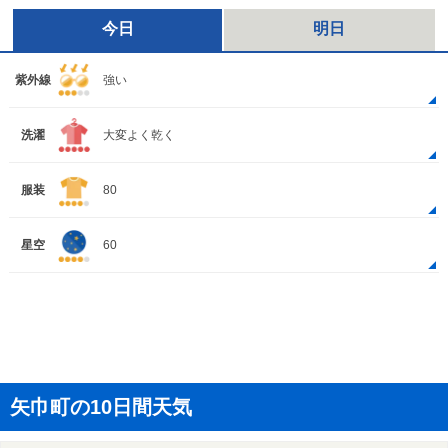
今日
明日
紫外線
強い
洗濯
大変よく乾く
服装
80
星空
60
矢巾町の10日間天気