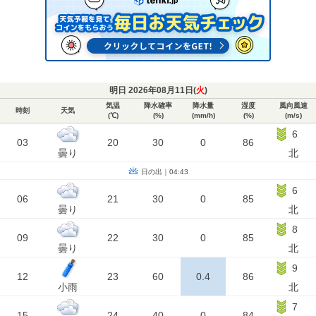
明日 2026年08月11日(
火
)
気温
降水確率
降水量
湿度
風向風速
時刻
天気
(℃)
(%)
(mm/h)
(%)
(m/s)
6
03
20
30
0
86
曇り
北
日の出｜04:43
6
06
21
30
0
85
曇り
北
8
09
22
30
0
85
曇り
北
9
12
23
60
0.4
86
小雨
北
7
15
24
40
0
84