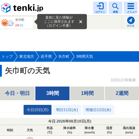
tenki.jp
ログイン
検索
メニュー
直前に見た情報が
矢巾町
ここに保存されます
29
/
21
（ログイン不要）
現在地
トップ
東北地方
岩手県
矢巾町
3時間天気
矢巾町の天気
10日12:00発表
今日・明日
3時間
1時間
2週間
今日10日(月)
明日11日(火)
明後日12日(水)
今日 2026年08月10日(
月
)
気温
降水確率
降水量
湿度
風向風速
時刻
天気
(℃)
(%)
(mm/h)
(%)
(m/s)