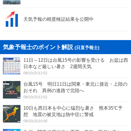
天気予報の精度検証結果を公開中
気象予報士のポイント解説
(日直予報士)
11日～12日は台風15号の影響を受ける お盆は西
日本など厳しい暑さ 2週間天気
08/10(月)12:02
台風15号 明日11日は関東・東北に接近・上陸の
おそれ 異例の進路で北陸へ
08/10(月)12:02
10日も西日本を中心に猛烈な暑さ 熊本35℃予
想 地震の被災地は熱中症に警戒
08/10(月)10:00