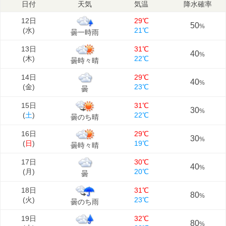
日付
天気
気温
降水確率
12日
29℃
50
%
(
水
)
21℃
曇一時雨
13日
31℃
40
%
(
木
)
22℃
曇時々晴
14日
29℃
40
%
(
金
)
23℃
曇
15日
31℃
30
%
(
土
)
22℃
曇のち晴
16日
29℃
30
%
(
日
)
19℃
曇時々晴
17日
30℃
40
%
(
月
)
20℃
曇
18日
31℃
80
%
(
火
)
23℃
曇のち雨
19日
32℃
80
%