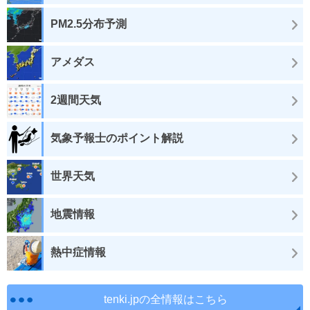
PM2.5分布予測
アメダス
2週間天気
気象予報士のポイント解説
世界天気
地震情報
熱中症情報
tenki.jpの全情報はこちら