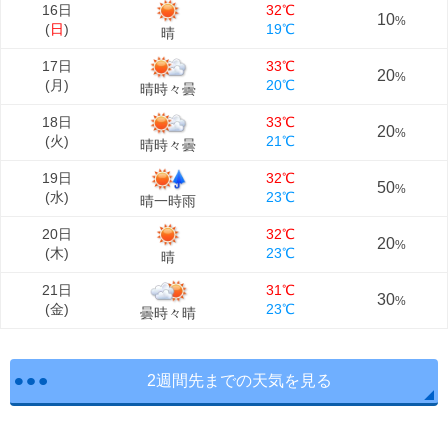
16日
32℃
10
%
(
日
)
19℃
晴
17日
33℃
20
%
(
月
)
20℃
晴時々曇
18日
33℃
20
%
(
火
)
21℃
晴時々曇
19日
32℃
50
%
(
水
)
23℃
晴一時雨
20日
32℃
20
%
(
木
)
23℃
晴
21日
31℃
30
%
(
金
)
23℃
曇時々晴
2週間先までの天気を見る