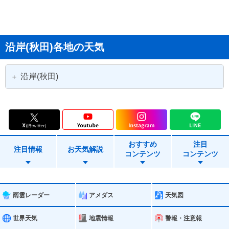
沿岸(秋田)各地の天気
沿岸(秋田)
秋田市
能代市
男鹿市
由利本荘市
おすすめ
注目
潟上市
にかほ市
注目情報
お天気解説
コンテンツ
コンテンツ
藤里町
三種町
八峰町
五城目町
雨雲レーダー
アメダス
天気図
八郎潟町
井川町
世界天気
地震情報
警報・注意報