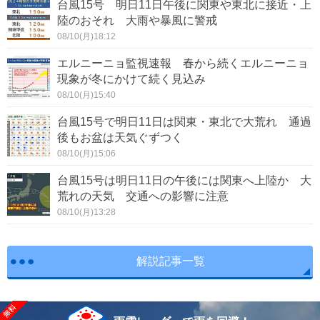
台風15号 明日11日午後に関東や東北に接近・上
陸のおそれ 大雨や暴風に警戒
08/10(月)18:12
エルニーニョ監視速報 春から続くエルニーニョ
現象が冬にかけて続く見込み
08/10(月)15:40
台風15号で明日11日は関東・東北で大荒れ 通過
後もお盆は天気ぐずつく
08/10(月)15:06
台風15号は明日11日の午後には関東へ上陸か 大
荒れの天気 交通への影響に注意
08/10(月)13:28
解説記事一覧