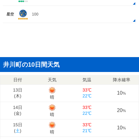
星空
100
井川町の10日間天気
日付
天気
気温
降水確率
13日
33℃
10
%
(
木
)
22℃
晴
14日
33℃
20
%
(
金
)
22℃
晴
15日
33℃
10
%
(
土
)
21℃
晴