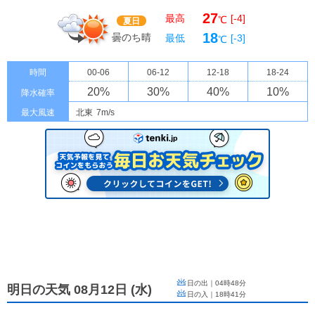
27
最高
[-4]
℃
夏日
18
曇のち晴
最低
[-3]
℃
時間
00-06
06-12
12-18
18-24
20
%
30
%
40
%
10
%
降水確率
最大風速
北東
7m/s
日の出｜
04時48分
明日の天気 08月12日
(
水
)
日の入｜
18時41分