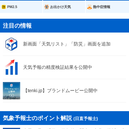
大潟村
PM2.5
お出かけ天気
熱中症情報
注目の情報
新画面「天気リスト」「防災」画面を追加
天気予報の精度検証結果を公開中
【tenki.jp】ブランドムービー公開中
気象予報士のポイント解説
(日直予報士)