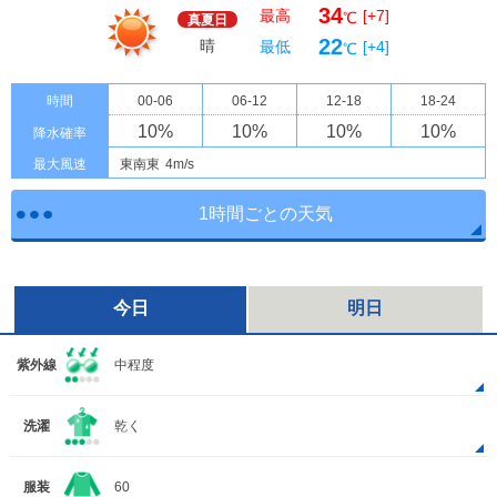
34
最高
[+7]
℃
真夏日
22
晴
最低
[+4]
℃
時間
00-06
06-12
12-18
18-24
10
%
10
%
10
%
10
%
降水確率
最大風速
東南東
4m/s
1時間ごとの天気
今日
明日
紫外線
中程度
洗濯
乾く
服装
60