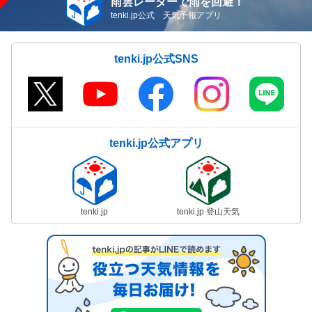
雨雲レーダーで雨を回避！
tenki.jp公式 天気予報アプリ
tenki.jp公式SNS
tenki.jp公式アプリ
tenki.jp
tenki.jp 登山天気