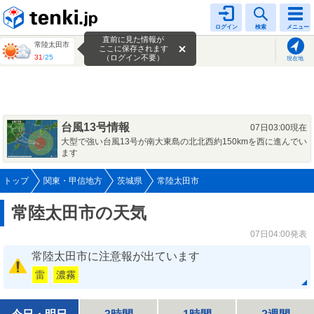
tenki.jp
ログイン
検索
メニュー
直前に見た情報が
常陸太田市
ここに保存されます
31
/
25
（ログイン不要）
現在地
台風13号情報
07日03:00現在
大型で強い台風13号が南大東島の北北西約150kmを西に進んでい
ます
トップ
関東・甲信地方
茨城県
常陸太田市
常陸太田市の天気
07日04:00発表
常陸太田市に注意報が出ています
雷
濃霧