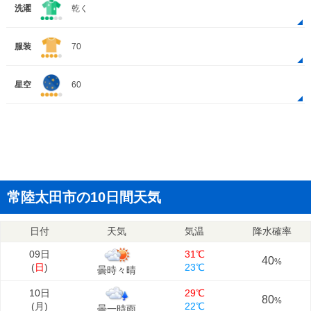
洗濯
乾く
服装
70
星空
60
常陸太田市の10日間天気
日付
天気
気温
降水確率
09日
31℃
40
%
(
日
)
23℃
曇時々晴
10日
29℃
80
%
(
月
)
22℃
曇一時雨