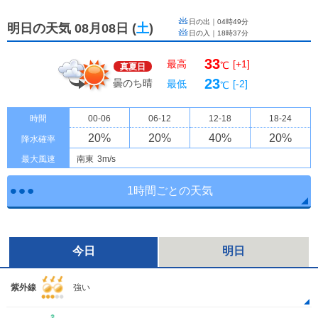
日の出｜
04時49分
明日の天気 08月08日
(
土
)
日の入｜
18時37分
33
最高
[+1]
℃
真夏日
23
曇のち晴
最低
[-2]
℃
時間
00-06
06-12
12-18
18-24
20
%
20
%
40
%
20
%
降水確率
最大風速
南東
3m/s
1時間ごとの天気
今日
明日
紫外線
強い