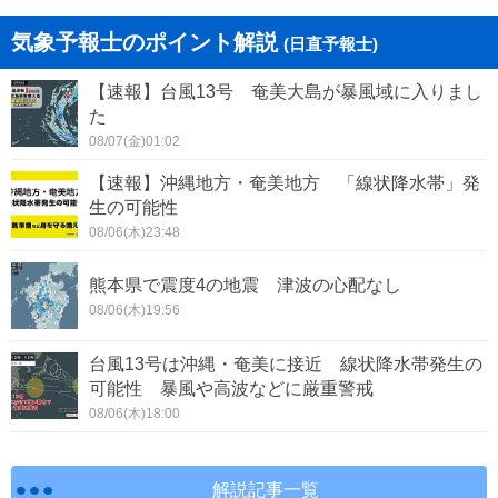
気象予報士のポイント解説
(日直予報士)
【速報】台風13号 奄美大島が暴風域に入りまし
た
08/07(金)01:02
【速報】沖縄地方・奄美地方 「線状降水帯」発
生の可能性
08/06(木)23:48
熊本県で震度4の地震 津波の心配なし
08/06(木)19:56
台風13号は沖縄・奄美に接近 線状降水帯発生の
可能性 暴風や高波などに厳重警戒
08/06(木)18:00
解説記事一覧