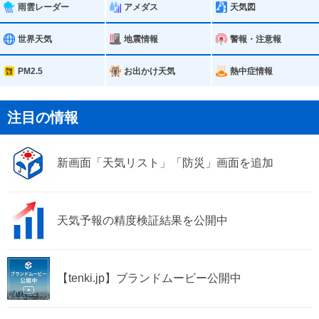
那珂市
小美玉市
雨雲レーダー
アメダス
天気図
茨城町
大洗町
世界天気
地震情報
警報・注意報
城里町
東海村
PM2.5
お出かけ天気
熱中症情報
大子町
注目の情報
新画面「天気リスト」「防災」画面を追加
天気予報の精度検証結果を公開中
【tenki.jp】ブランドムービー公開中