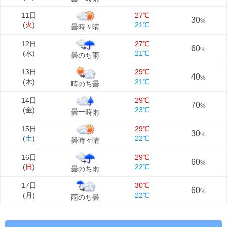
11日
27℃
30
%
(
火
)
21℃
曇時々晴
12日
27℃
60
%
(
水
)
21℃
曇のち雨
13日
29℃
40
%
(
木
)
21℃
晴のち曇
14日
29℃
70
%
(
金
)
23℃
曇一時雨
15日
29℃
30
%
(
土
)
22℃
曇時々晴
16日
29℃
60
%
(
日
)
22℃
曇のち雨
17日
30℃
60
%
(
月
)
22℃
雨のち曇