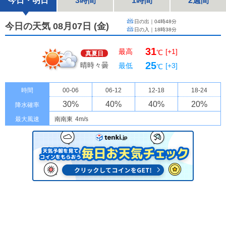
今日・明日
3時間
1時間
2週間
日の出｜
04時48分
今日の天気 08月07日
(
金
)
日の入｜
18時38分
31
最高
[+1]
℃
真夏日
25
晴時々曇
最低
[+3]
℃
時間
00-06
06-12
12-18
18-24
30
%
40
%
40
%
20
%
降水確率
最大風速
南南東
4m/s