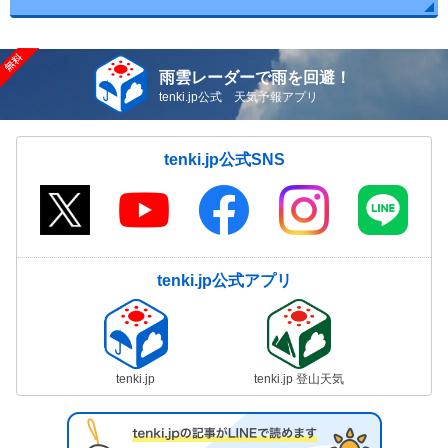
雨雲レーダーで雨を回避！
tenki.jp公式 天気予報アプリ
tenki.jp公式SNS
tenki.jp公式アプリ
tenki.jp
tenki.jp 登山天気