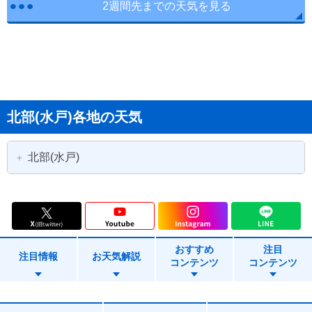
2週間先までの天気を見る
北部(水戸)各地の天気
北部(水戸)
水戸市
日立市
常陸太田市
高萩市
おすすめ
注目
北茨城市
笠間市
注目情報
お天気解説
コンテンツ
コンテンツ
ひたちなか市
常陸大宮市