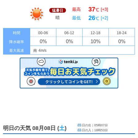
37
最高
[+3]
℃
猛暑日
26
晴
最低
[+2]
℃
時間
00-06
06-12
12-18
18-24
0
%
0
%
10
%
0
%
降水確率
最大風速
南
4m/s
日の出｜
05時07分
明日の天気 08月08日
(
土
)
日の入｜
18時53分