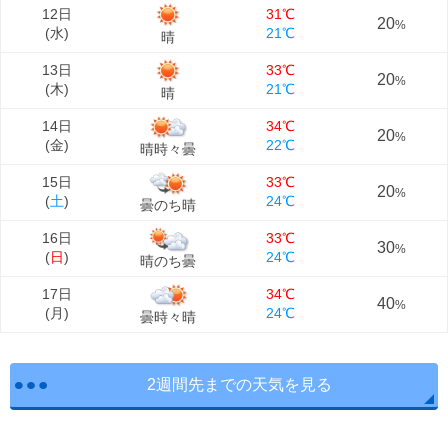
12日
31℃
20
%
(
水
)
21℃
晴
13日
33℃
20
%
(
木
)
21℃
晴
14日
34℃
20
%
(
金
)
22℃
晴時々曇
15日
33℃
20
%
(
土
)
24℃
曇のち晴
16日
33℃
30
%
(
日
)
24℃
晴のち曇
17日
34℃
40
%
(
月
)
24℃
曇時々晴
2週間先までの天気を見る