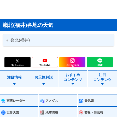
嶺北(福井)各地の天気
嶺北(福井)
福井市
大野市
勝山市
鯖江市
おすすめ
注目
あわら市
越前市
注目情報
お天気解説
コンテンツ
コンテンツ
坂井市
永平寺町
池田町
南越前町
雨雲レーダー
アメダス
天気図
越前町
世界天気
地震情報
警報・注意報