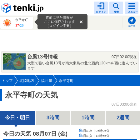
tenki.jp
ログイン
検索
メニュー
直前に見た情報が
永平寺町
ここに保存されます
37
/
26
（ログイン不要）
現在地
台風13号情報
07日02:00現在
大型で強い台風13号が南大東島の北北西約120kmを西に進んでい
ます
トップ
北陸地方
福井県
永平寺町
永平寺町の天気
07日03:00発表
今日・明日
3時間
1時間
2週間
日の出｜
05時06分
今日の天気 08月07日
(
金
)
日の入｜
18時55分