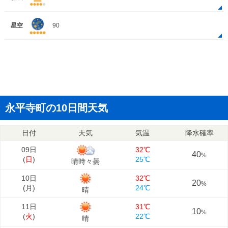
星空
90
永平寺町の10日間天気
日付
天気
気温
降水確率
09日
32℃
40
%
(
日
)
25℃
晴時々曇
10日
32℃
20
%
(
月
)
24℃
晴
11日
31℃
10
%
(
火
)
22℃
晴