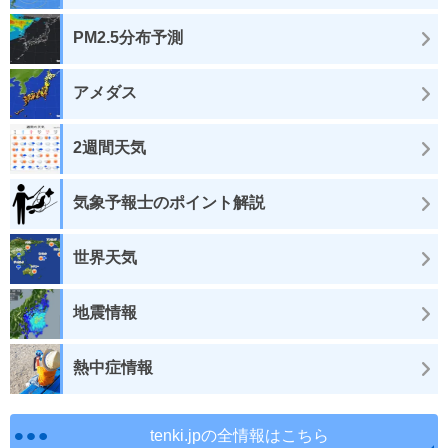
PM2.5分布予測
アメダス
2週間天気
気象予報士のポイント解説
世界天気
地震情報
熱中症情報
tenki.jpの全情報はこちら