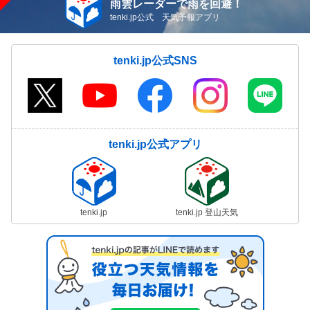
雨雲レーダーで雨を回避！
tenki.jp公式 天気予報アプリ
tenki.jp公式SNS
tenki.jp公式アプリ
tenki.jp
tenki.jp 登山天気