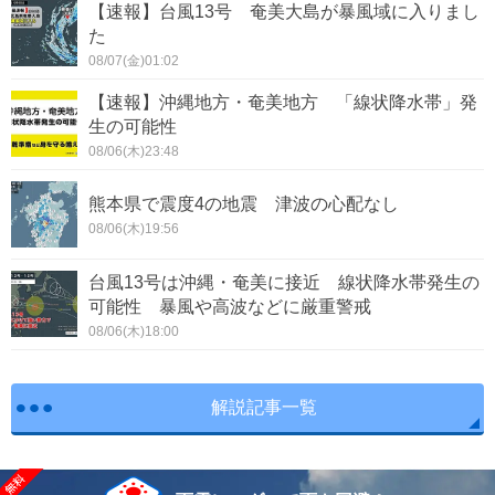
【速報】台風13号 奄美大島が暴風域に入りまし
た
08/07(金)01:02
【速報】沖縄地方・奄美地方 「線状降水帯」発
生の可能性
08/06(木)23:48
熊本県で震度4の地震 津波の心配なし
08/06(木)19:56
台風13号は沖縄・奄美に接近 線状降水帯発生の
可能性 暴風や高波などに厳重警戒
08/06(木)18:00
解説記事一覧