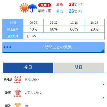
33
最高
[-4]
℃
真夏日
26
晴時々雨
最低
[0]
℃
時間
00-06
06-12
12-18
18-24
40
%
60
%
60
%
20
%
降水確率
最大風速
北
5m/s
1時間ごとの天気
今日
明日
紫外線
非常に強い
洗濯
大変よく乾く
服装
80