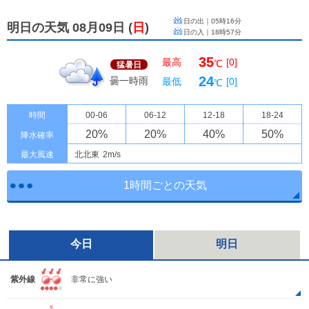
日の出｜
05時16分
明日の天気 08月09日
(
日
)
日の入｜
18時57分
35
最高
[0]
℃
猛暑日
24
曇一時雨
最低
[0]
℃
時間
00-06
06-12
12-18
18-24
20
%
20
%
40
%
50
%
降水確率
最大風速
北北東
2m/s
1時間ごとの天気
今日
明日
紫外線
非常に強い