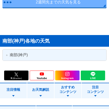
2週間先までの天気を見る
南部(神戸)各地の天気
南部(神戸)
神戸市
神戸市東灘区
神戸市灘区
神戸市兵庫区
おすすめ
注目
神戸市長田区
神戸市須磨区
注目情報
お天気解説
コンテンツ
コンテンツ
神戸市垂水区
神戸市北区