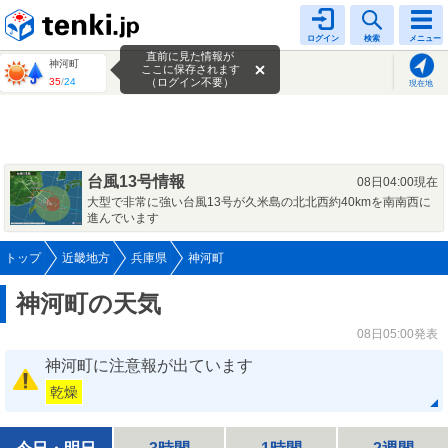
tenki.jp
ログイン
検索
メニュー
直前に見た情報が
神河町
ここに保存されます
35
/
24
（ログイン不要）
現在地
台風13号情報
08日04:00現在
大型で非常に強い台風13号が久米島の北北西約40kmを南南西に
進んでいます
トップ
近畿地方
兵庫県
神河町
神河町の天気
08日05:00発表
神河町に注意報が出ています
乾燥