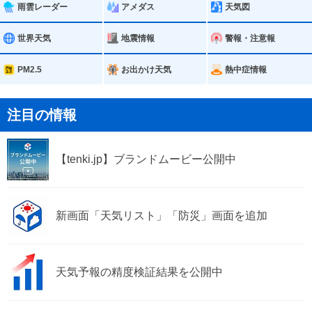
神戸市中央区
神戸市西区
雨雲レーダー
アメダス
天気図
姫路市
尼崎市
世界天気
地震情報
警報・注意報
明石市
西宮市
PM2.5
お出かけ天気
熱中症情報
洲本市
芦屋市
注目の情報
伊丹市
相生市
【tenki.jp】ブランドムービー公開中
加古川市
赤穂市
西脇市
宝塚市
新画面「天気リスト」「防災」画面を追加
三木市
高砂市
川西市
小野市
天気予報の精度検証結果を公開中
三田市
加西市