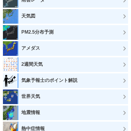
天気図
PM2.5分布予測
アメダス
2週間天気
気象予報士のポイント解説
世界天気
地震情報
熱中症情報