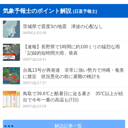
丹波篠山市
丹波市
気象予報士のポイント解説
(日直予報士)
南あわじ市
淡路市
茨城県で震度3の地震 津波の心配なし
宍粟市
加東市
08/08(土)03:48
たつの市
猪名川町
【速報】長野県で1時間に約100ミリの猛烈な雨
「記録的短時間大雨」発表
多可町
稲美町
08/07(金)18:41
播磨町
市川町
台風13号が再発達 非常に強い勢力で沖縄・奄美
に接近 状況悪化の前に避難の検討を
福崎町
神河町
08/07(金)17:37
太子町
上郡町
鳥取で39.6℃と酷暑日に迫る暑さ 35℃以上が続
出で今年一番の高温も(7日)
佐用町
08/07(金)15:59
解説記事一覧