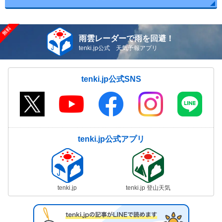
雨雲レーダーで雨を回避！
tenki.jp公式 天気予報アプリ
tenki.jp公式SNS
tenki.jp公式アプリ
tenki.jp
tenki.jp 登山天気