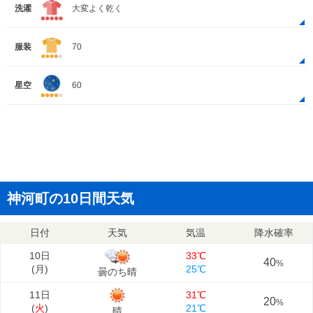
洗濯
大変よく乾く
服装
70
星空
60
神河町の10日間天気
日付
天気
気温
降水確率
10日
33℃
40
%
(
月
)
25℃
曇のち晴
11日
31℃
20
%
(
火
)
21℃
晴