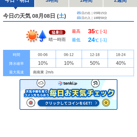
今日・明日
3時間
1時間
2週間
日の出｜
05時15分
今日の天気 08月08日
(
土
)
日の入｜
18時58分
35
最高
[-1]
℃
猛暑日
24
晴一時雨
最低
[-1]
℃
時間
00-06
06-12
12-18
18-24
10
%
10
%
50
%
40
%
降水確率
最大風速
南南東
2m/s