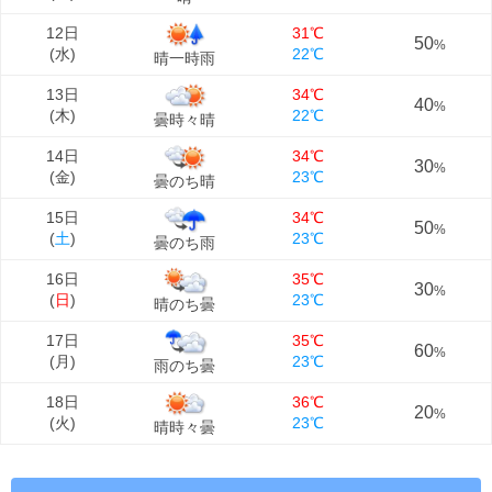
12日
31℃
50
%
(
水
)
22℃
晴一時雨
13日
34℃
40
%
(
木
)
22℃
曇時々晴
14日
34℃
30
%
(
金
)
23℃
曇のち晴
15日
34℃
50
%
(
土
)
23℃
曇のち雨
16日
35℃
30
%
(
日
)
23℃
晴のち曇
17日
35℃
60
%
(
月
)
23℃
雨のち曇
18日
36℃
20
%
(
火
)
23℃
晴時々曇