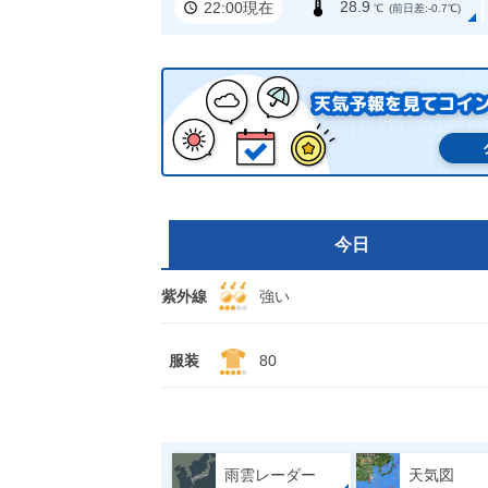
28.9
22:00現在
℃
(前日差:-0.7℃)
今日
紫外線
強い
服装
80
雨雲レーダー
天気図