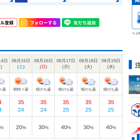
高
※上
14日
08月15日
08月16日
08月17日
08月18日
08月19日
金
)
(
土
)
(
日
)
(
月
)
(
火
)
(
水
)
々曇
晴時々曇
晴のち曇
晴のち曇
晴のち曇
晴のち曇
4
35
35
35
35
35
4
24
24
25
25
25
20
30
40
30
40
%
%
%
%
%
%