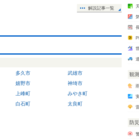
解説記事一覧
P
多久市
武雄市
観
嬉野市
神埼市
上峰町
みやき町
白石町
太良町
雷
防