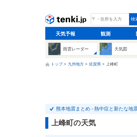
tenki.jp
検
天気予報
観測
雨雲レーダー
天気図
トップ
九州地方
佐賀県
上峰町
熊本地震まとめ - 熱中症と新たな地
上峰町の天気