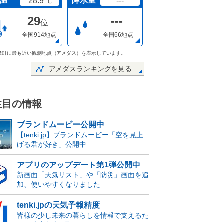
温
降水量
28.9
---
℃
29
---
位
全国914地点
全国66地点
峰町に最も近い観測地点（アメダス）を表示しています。
アメダスランキングを見る
注目の情報
ブランドムービー公開中
【tenki.jp】ブランドムービー「空を見上
げる君が好き」公開中
アプリのアップデート第1弾公開中
新画面「天気リスト」や「防災」画面を追
加、使いやすくなりました
tenki.jpの天気予報精度
皆様の少し未来の暮らしを情報で支えるた