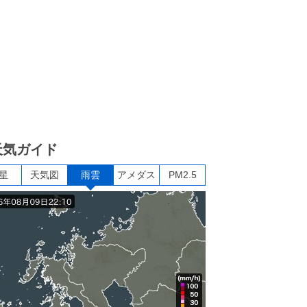
天気ガイド
星
天気図
雨雲
アメダス
PM2.5