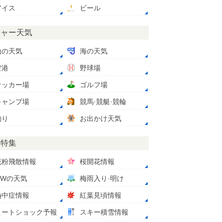
アイス
ビール
ジャー天気
山の天気
海の天気
空港
野球場
サッカー場
ゴルフ場
キャンプ場
競馬·競艇·競輪
釣り
お出かけ天気
節特集
花粉飛散情報
桜開花情報
GWの天気
梅雨入り·明け
熱中症情報
紅葉見頃情報
ヒートショック予報
スキー積雪情報