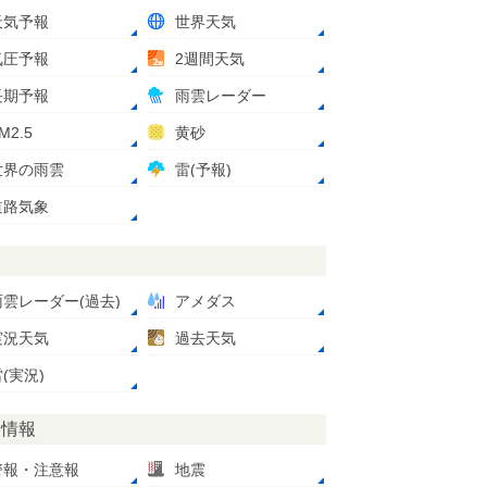
天気予報
世界天気
気圧予報
2週間天気
長期予報
雨雲レーダー
M2.5
黄砂
世界の雨雲
雷(予報)
道路気象
測
雨雲レーダー(過去)
アメダス
実況天気
過去天気
(実況)
災情報
警報・注意報
地震