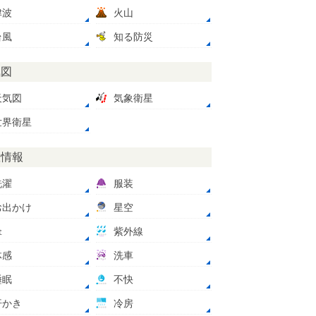
津波
火山
台風
知る防災
気図
天気図
気象衛星
世界衛星
数情報
洗濯
服装
お出かけ
星空
傘
紫外線
体感
洗車
睡眠
不快
汗かき
冷房