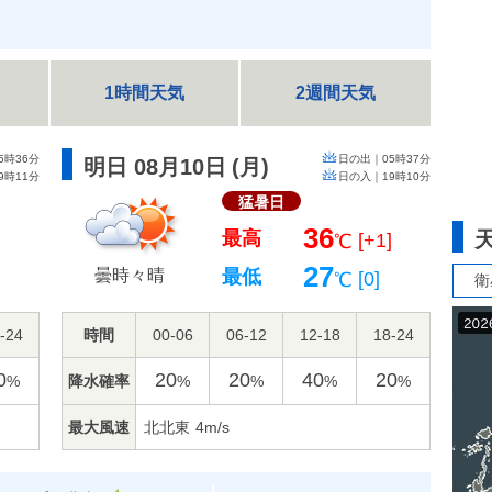
1時間天気
2週間天気
5時36分
日の出｜
05時37分
明日 08月10日
(
月
)
9時11分
日の入｜
19時10分
猛暑日
36
最高
[+1]
℃
27
曇時々晴
最低
[0]
℃
衛
-24
時間
00-06
06-12
12-18
18-24
0
20
20
40
20
降水確率
%
%
%
%
%
最大風速
北北東
4m/s