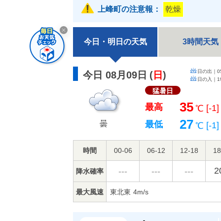
上峰町の注意報：
乾燥
今日・明日の天気
3時間天気
日の出｜
0
今日 08月09日
(
日
)
日の入｜
1
猛暑日
35
最高
[-1]
℃
27
曇
最低
[-1]
℃
時間
00-06
06-12
12-18
18
2
---
---
---
降水確率
最大風速
東北東
4m/s