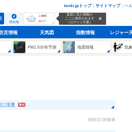
tenki.jpトップ
｜
サイトマップ
｜
ヘ
直前に見た情報が
上峰町
索
ここに保存されます
35
/
27
現在地
（ログイン不要）
ｘ
防災情報
天気図
指数情報
レジャー
PM2.5分布予測
地震情報
気
震に注意
警戒
09日22:00発表