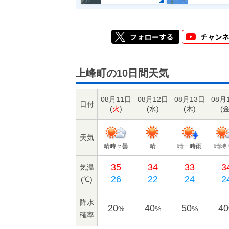
上峰町の10日間天気
08月11日
08月12日
08月13日
08月
日付
(
火
)
(
水
)
(
木
)
(
天気
晴時々曇
晴
晴一時雨
晴時
35
34
33
3
気温
26
22
24
2
(℃)
降水
20
40
50
40
%
%
%
確率