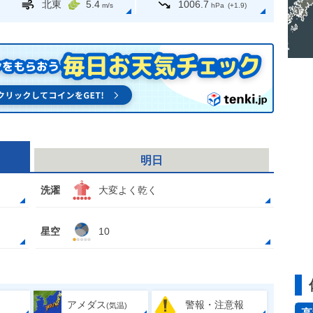
北東
5.4
1006.7
m/s
hPa
(+1.9)
明日
洗濯
大変よく乾く
星空
10
アメダス
警報・注意報
(気温)