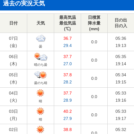
過去の実況天気
最高気温
日積算
日の出
日付
天気
最低気温
降水量
日の入
(℃)
(mm)
07日
36.7
05:36
0.0
(
金
)
29.4
19:13
曇
06日
37.7
05:35
0.0
(
木
)
27.0
19:14
晴のち曇
05日
37.8
05:34
0.0
(
水
)
28.2
19:15
曇のち晴
04日
37.7
05:33
0.0
(
火
)
28.9
19:16
晴
03日
40.2
05:33
0.0
(
月
)
27.9
19:17
晴
02日
38.8
05:32
0.0