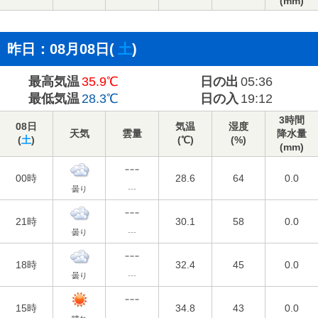
(mm)
昨日：08月08日(
土
)
最高気温
35.9℃
日の出
05:36
最低気温
28.3℃
日の入
19:12
3時間
08日
気温
湿度
天気
雲量
降水量
(
土
)
(℃)
(%)
(mm)
00時
28.6
64
0.0
曇り
---
21時
30.1
58
0.0
曇り
---
18時
32.4
45
0.0
曇り
---
15時
34.8
43
0.0