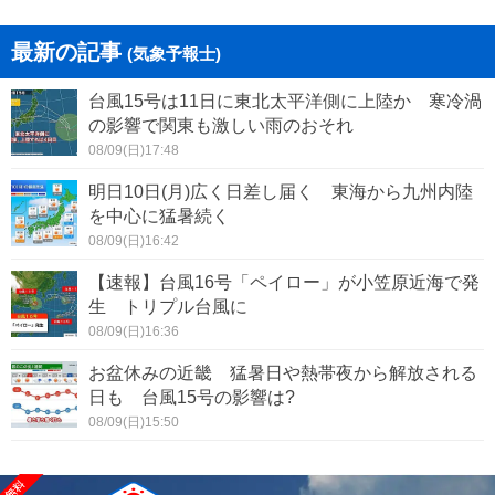
最新の記事
(気象予報士)
台風15号は11日に東北太平洋側に上陸か 寒冷渦
の影響で関東も激しい雨のおそれ
08/09(日)17:48
明日10日(月)広く日差し届く 東海から九州内陸
を中心に猛暑続く
08/09(日)16:42
【速報】台風16号「ペイロー」が小笠原近海で発
生 トリプル台風に
08/09(日)16:36
お盆休みの近畿 猛暑日や熱帯夜から解放される
日も 台風15号の影響は?
08/09(日)15:50