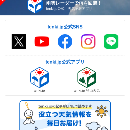
雨雲レーダーで雨を回避！
tenki.jp公式 天気予報アプリ
tenki.jp公式SNS
tenki.jp公式アプリ
tenki.jp
tenki.jp 登山天気