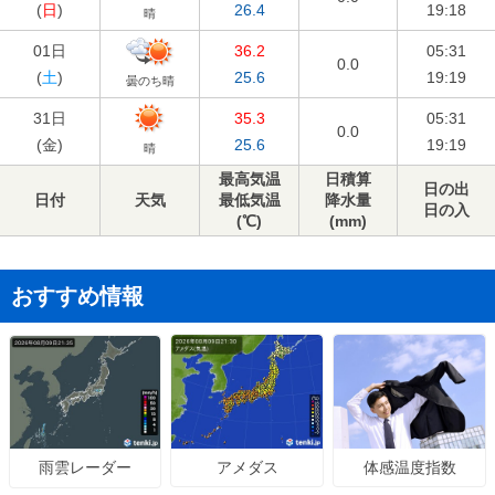
(
日
)
26.4
19:18
晴
01日
36.2
05:31
0.0
(
土
)
25.6
19:19
曇のち晴
31日
35.3
05:31
0.0
(
金
)
25.6
19:19
晴
最高気温
日積算
日の出
日付
天気
最低気温
降水量
日の入
(℃)
(mm)
おすすめ情報
アメダス
体感温度指数
雨雲レーダー