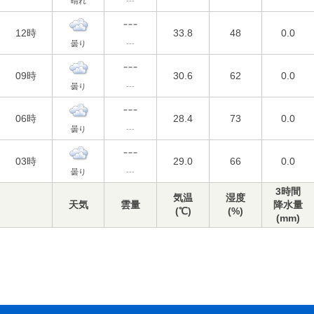
晴れ
---
12時
33.8
48
0.0
曇り
---
09時
30.6
62
0.0
曇り
---
06時
28.4
73
0.0
曇り
---
03時
29.0
66
0.0
曇り
---
3時間
気温
湿度
天気
雲量
降水量
(℃)
(%)
(mm)