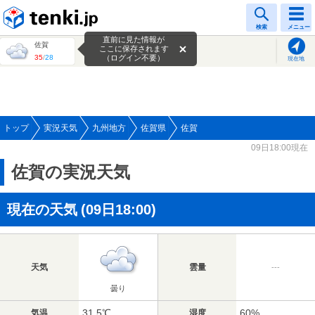
tenki.jp
検索
メニュー
直前に見た情報が
佐賀
ここに保存されます
35
/
28
（ログイン不要）
現在地
トップ
実況天気
九州地方
佐賀県
佐賀
09日18:00現在
佐賀の実況天気
現在の天気
(09日18:00)
天気
雲量
---
曇り
31.5℃
60%
気温
湿度