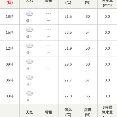
天気
雲量
降水量
(
日
)
(℃)
(%)
(mm)
18時
31.5
60
0.0
曇り
---
15時
33.5
54
0.0
曇り
---
12時
31.9
53
0.0
曇り
---
09時
29.6
63
0.0
曇り
---
06時
27.7
67
0.0
曇り
---
03時
27.9
65
0.0
曇り
---
3時間
気温
湿度
天気
雲量
降水量
(℃)
(%)