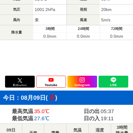
1001.2hPa
20km
気圧
視程
東
5m/s
風向
風速
3時間
24時間
72時間
降水量
0.0mm
0.0mm
0.0mm
今日：08月09日(
日
)
最高気温
35.0℃
日の出
05:37
最低気温
27.6℃
日の入
19:11
3時間
09日
気温
湿度