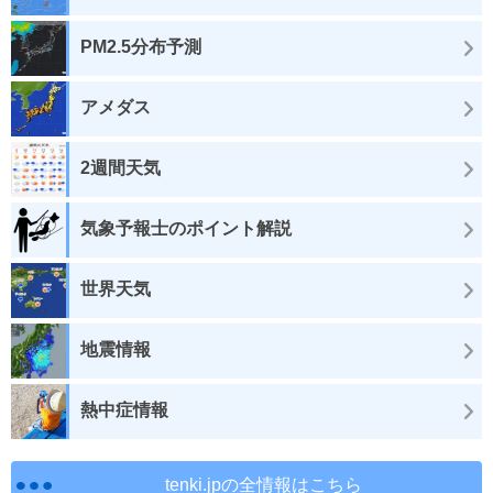
PM2.5分布予測
アメダス
2週間天気
気象予報士のポイント解説
世界天気
地震情報
熱中症情報
tenki.jpの全情報はこちら