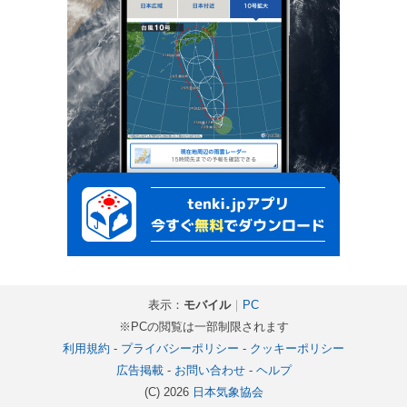
表示：
モバイル
｜
PC
※PCの閲覧は一部制限されます
利用規約
-
プライバシーポリシー
-
クッキーポリシー
広告掲載
-
お問い合わせ
-
ヘルプ
(C) 2026
日本気象協会