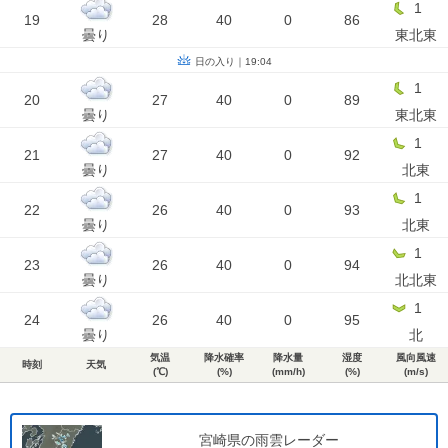
1
19
28
40
0
86
曇り
東北東
日の入り｜19:04
1
20
27
40
0
89
曇り
東北東
1
21
27
40
0
92
曇り
北東
1
22
26
40
0
93
曇り
北東
1
23
26
40
0
94
曇り
北北東
1
24
26
40
0
95
曇り
北
気温
降水確率
降水量
湿度
風向風速
時刻
天気
(℃)
(%)
(mm/h)
(%)
(m/s)
宮崎県の雨雲レーダー