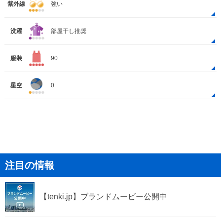
紫外線
強い
洗濯
部屋干し推奨
服装
90
星空
0
注目の情報
【tenki.jp】ブランドムービー公開中