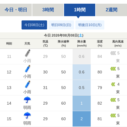
今日・明日
3時間
1時間
2週間
今日08日(土)
明日09日(日)
明後日10日(月)
今日 2026年08月08日(
土
)
気温
降水確率
降水量
湿度
風向風速
時刻
天気
(℃)
(%)
(mm/h)
(%)
(m/s)
5
11
29
50
0.6
84
小雨
東
5
12
30
50
0.6
80
小雨
東
4
13
31
50
0.5
79
小雨
東
5
14
29
60
1
82
弱雨
東
5
15
29
60
2
81
弱雨
東