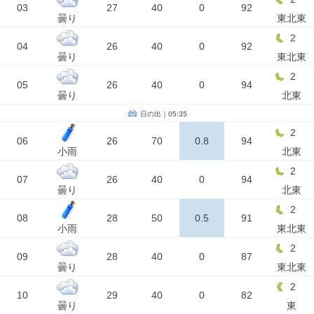
03
27
40
0
92
曇り
東北東
2
04
26
40
0
92
曇り
東北東
2
05
26
40
0
94
曇り
北東
日の出｜05:35
2
06
26
70
0.8
94
小雨
北東
2
07
26
40
0
94
曇り
北東
2
08
28
50
0.5
91
小雨
東北東
2
09
28
40
0
87
曇り
東北東
2
10
29
40
0
82
曇り
東