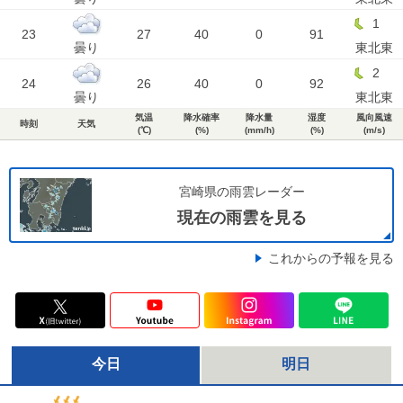
1
23
27
40
0
91
曇り
東北東
2
24
26
40
0
92
曇り
東北東
気温
降水確率
降水量
湿度
風向風速
時刻
天気
(℃)
(%)
(mm/h)
(%)
(m/s)
宮崎県の雨雲レーダー
現在の雨雲を見る
これからの予報を見る
今日
明日