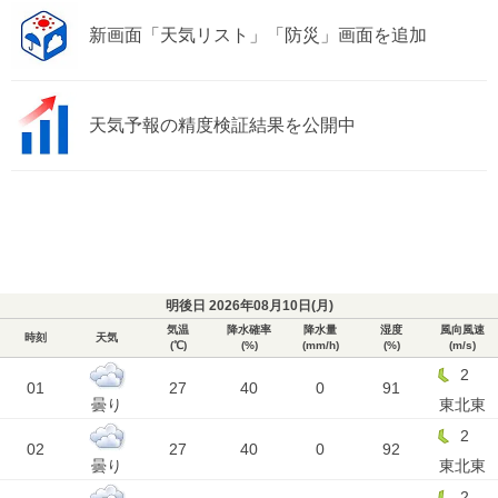
新画面「天気リスト」「防災」画面を追加
天気予報の精度検証結果を公開中
明後日 2026年08月10日(
月
)
気温
降水確率
降水量
湿度
風向風速
時刻
天気
(℃)
(%)
(mm/h)
(%)
(m/s)
2
01
27
40
0
91
曇り
東北東
2
02
27
40
0
92
曇り
東北東
2