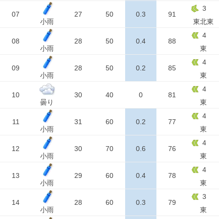
3
07
27
50
0.3
91
小雨
東北東
4
08
28
50
0.4
88
小雨
東
4
09
28
50
0.2
85
小雨
東
4
10
30
40
0
81
曇り
東
4
11
31
60
0.2
77
小雨
東
4
12
30
70
0.6
76
小雨
東
4
13
29
60
0.4
78
小雨
東
3
14
28
60
0.3
79
小雨
東