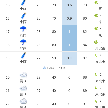
4
15
28
70
0.6
79
小雨
東
4
16
28
70
0.9
80
小雨
東
4
17
28
80
1
82
弱雨
東
3
18
28
80
1
84
弱雨
東北東
2
19
27
50
0.4
87
小雨
東北東
日の入り｜19:05
2
20
27
40
0
88
曇り
東北東
2
21
27
40
0
89
曇り
東北東
2
22
26
40
0
91
曇り
東北東