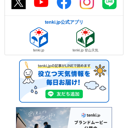
tenki.jp公式アプリ
tenki.jp
tenki.jp 登山天気