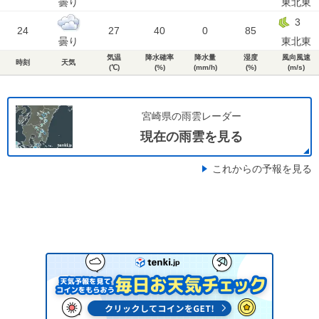
曇り
東北東
3
24
27
40
0
85
曇り
東北東
気温
降水確率
降水量
湿度
風向風速
時刻
天気
(℃)
(%)
(mm/h)
(%)
(m/s)
宮崎県の雨雲レーダー
現在の雨雲を見る
これからの予報を見る