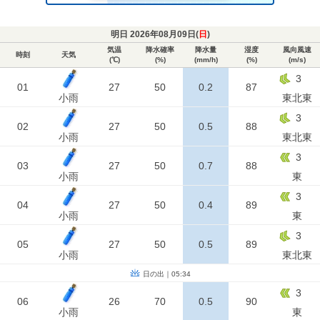
明日 2026年08月09日(
日
)
気温
降水確率
降水量
湿度
風向風速
時刻
天気
(℃)
(%)
(mm/h)
(%)
(m/s)
3
01
27
50
0.2
87
小雨
東北東
3
02
27
50
0.5
88
小雨
東北東
3
03
27
50
0.7
88
小雨
東
3
04
27
50
0.4
89
小雨
東
3
05
27
50
0.5
89
小雨
東北東
日の出｜05:34
3
06
26
70
0.5
90
小雨
東