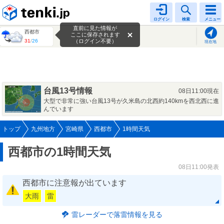
tenki.jp
ログイン
検索
メニュー
直前に見た情報が
西都市
ここに保存されます
31
/
26
（ログイン不要）
現在地
台風13号情報
08日11:00現在
大型で非常に強い台風13号が久米島の北西約140kmを西北西に進
んでいます
トップ
九州地方
宮崎県
西都市
1時間天気
西都市の1時間天気
08日11:00発表
西都市に注意報が出ています
大雨
雷
雷レーダーで落雷情報を見る