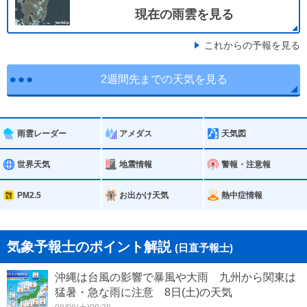
現在の雨雲を見る
これからの予報を見る
2週間先までの天気を見る
雨雲レーダー
アメダス
天気図
世界天気
地震情報
警報・注意報
PM2.5
お出かけ天気
熱中症情報
気象予報士のポイント解説
(日直予報士)
沖縄は台風の影響で暴風や大雨 九州から関東は
猛暑・急な雨に注意 8日(土)の天気