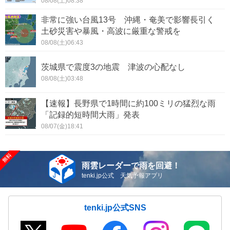
08/08(土)08:38
非常に強い台風13号 沖縄・奄美で影響長引く
土砂災害や暴風・高波に厳重な警戒を
08/08(土)06:43
茨城県で震度3の地震 津波の心配なし
08/08(土)03:48
【速報】長野県で1時間に約100ミリの猛烈な雨
「記録的短時間大雨」発表
08/07(金)18:41
雨雲レーダーで雨を回避！
tenki.jp公式 天気予報アプリ
tenki.jp公式SNS