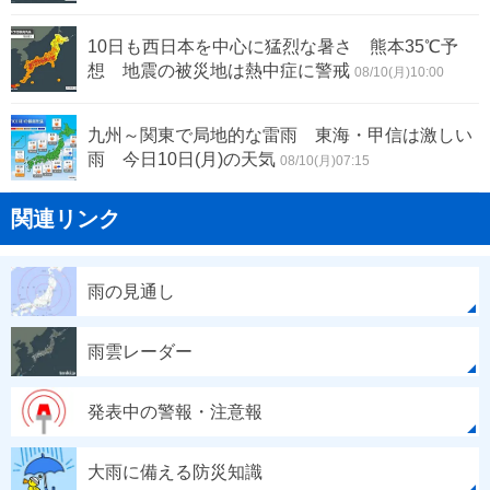
10日も西日本を中心に猛烈な暑さ 熊本35℃予
想 地震の被災地は熱中症に警戒
08/10(月)10:00
九州～関東で局地的な雷雨 東海・甲信は激しい
雨 今日10日(月)の天気
08/10(月)07:15
関連リンク
雨の見通し
雨雲レーダー
発表中の警報・注意報
大雨に備える防災知識