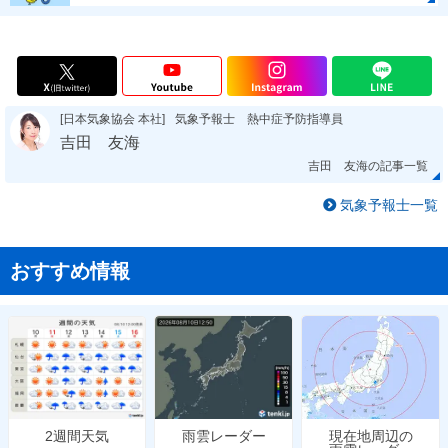
[日本気象協会 本社]
気象予報士 熱中症予防指導員
吉田 友海
吉田 友海の記事一覧
気象予報士一覧
おすすめ情報
雨雲レーダー
現在地周辺の
2週間天気