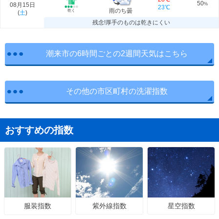
50
08月15日
%
23℃
雨のち曇
乾く
(
土
)
残念!厚手のものは乾きにくい
潮来市の6時間ごとの2週間天気はこちら
その他の市区町村の洗濯指数
おすすめの指数
紫外線指数
星空指数
服装指数