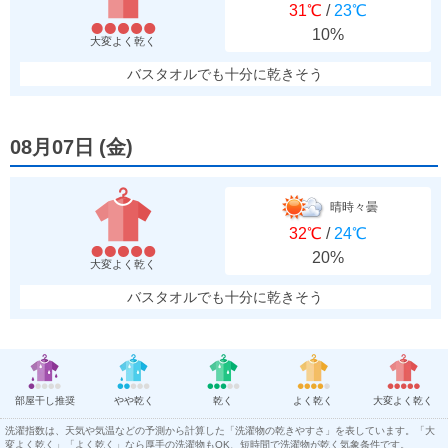
31℃
/
23℃
10%
大変よく乾く
バスタオルでも十分に乾きそう
08月07日
(
金
)
晴時々曇
32℃
/
24℃
20%
大変よく乾く
バスタオルでも十分に乾きそう
部屋干し推奨
やや乾く
乾く
よく乾く
大変よく乾く
洗濯指数は、天気や気温などの予測から計算した「洗濯物の乾きやすさ」を表しています。「大
変よく乾く」「よく乾く」なら厚手の洗濯物もOK、短時間で洗濯物が乾く気象条件です。