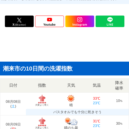
潮来市の10日間の洗濯指数
降水
日付
指数
天気
気温
確率
33℃
10
08月08日
%
23℃
晴
大変よく乾く
(
土
)
バスタオルでも十分に乾きそう
31℃
30
08月09日
%
23℃
晴のち曇
大変よく乾く