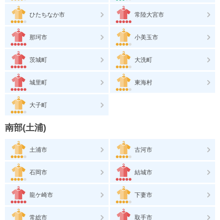
ひたちなか市
常陸大宮市
那珂市
小美玉市
茨城町
大洗町
城里町
東海村
大子町
南部(土浦)
土浦市
古河市
石岡市
結城市
龍ケ崎市
下妻市
常総市
取手市