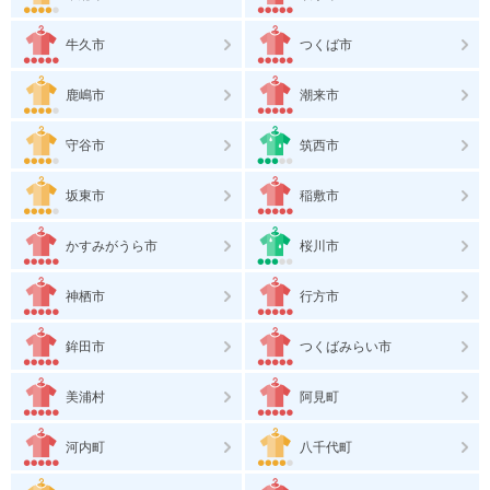
牛久市
つくば市
鹿嶋市
潮来市
守谷市
筑西市
坂東市
稲敷市
かすみがうら市
桜川市
神栖市
行方市
鉾田市
つくばみらい市
美浦村
阿見町
河内町
八千代町