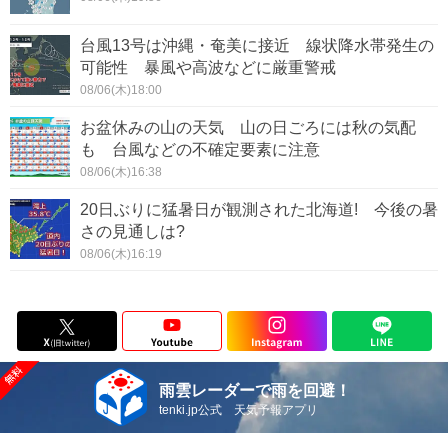
台風13号は沖縄・奄美に接近 線状降水帯発生の
可能性 暴風や高波などに厳重警戒
08/06(木)18:00
お盆休みの山の天気 山の日ごろには秋の気配
も 台風などの不確定要素に注意
08/06(木)16:38
20日ぶりに猛暑日が観測された北海道! 今後の暑
さの見通しは?
08/06(木)16:19
雨雲レーダーで雨を回避！
tenki.jp公式 天気予報アプリ