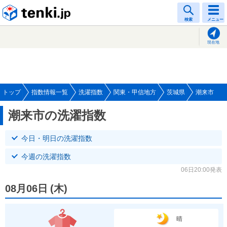
tenki.jp
検索
メニュー
現在地
トップ
指数情報一覧
洗濯指数
関東・甲信地方
茨城県
潮来市
潮来市の洗濯指数
今日・明日の洗濯指数
今週の洗濯指数
06日20:00発表
08月06日
(
木
)
晴