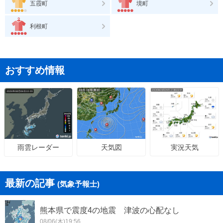
五霞町
境町
利根町
おすすめ情報
天気図
実況天気
雨雲レーダー
最新の記事
(気象予報士)
熊本県で震度4の地震 津波の心配なし
08/06(木)19:56