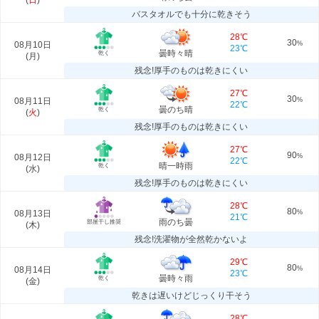
(
日
)
バスタオルでも十分に乾きそう
28℃
30
08月10日
%
23℃
曇時々晴
乾く
(
月
)
残念!厚手のものは乾きにくい
27℃
30
08月11日
%
22℃
曇のち晴
乾く
(
火
)
残念!厚手のものは乾きにくい
27℃
90
08月12日
%
22℃
晴一時雨
乾く
(
水
)
残念!厚手のものは乾きにくい
28℃
80
08月13日
%
21℃
雨のち曇
部屋干し推奨
(
木
)
残念!洗濯物が全然乾かないよ
29℃
80
08月14日
%
23℃
曇時々雨
乾く
(
金
)
乾きは遅いけどじっくり干そう
28℃