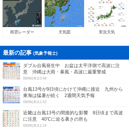
天気図
実況天気
雨雲レーダー
最新の記事
(気象予報士)
ダブル台風発生中 お盆は太平洋側で高波に注
意 沖縄は大雨・暴風・高波に厳重警戒
08/06(木)13:48
台風13号が9日頃にかけて沖縄に接近 九州から
東海は猛暑が続く 2週間天気予報
08/06(木)11:52
近畿は台風13号の間接的な影響 8日頃まで高波
に注意 40℃に迫る暑さの所も
08/06(木)11:24