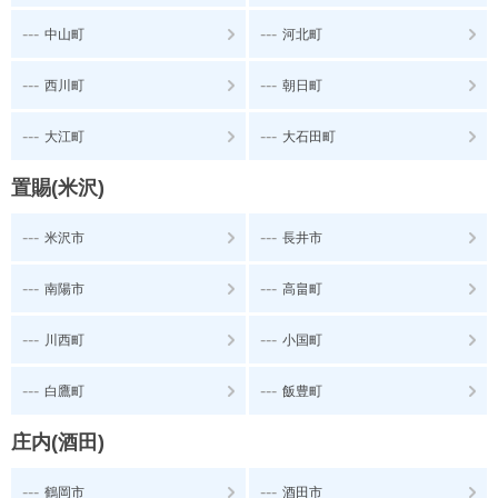
---
---
中山町
河北町
---
---
西川町
朝日町
---
---
大江町
大石田町
置賜(米沢)
---
---
米沢市
長井市
---
---
南陽市
高畠町
---
---
川西町
小国町
---
---
白鷹町
飯豊町
庄内(酒田)
---
---
鶴岡市
酒田市