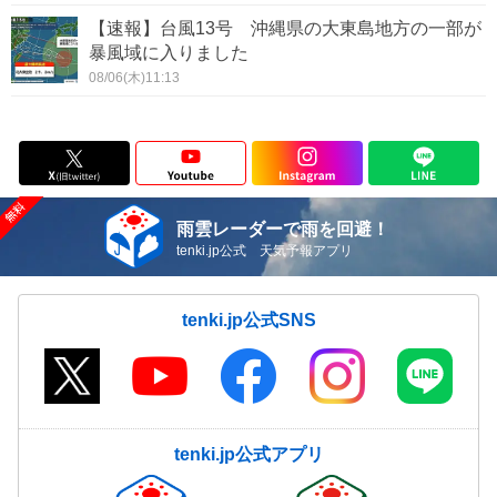
【速報】台風13号 沖縄県の大東島地方の一部が
暴風域に入りました
08/06(木)11:13
雨雲レーダーで雨を回避！
tenki.jp公式 天気予報アプリ
tenki.jp公式SNS
tenki.jp公式アプリ