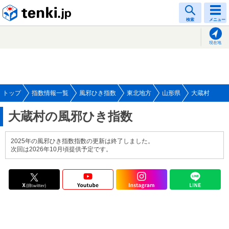
tenki.jp
検索
メニュー
現在地
トップ
指数情報一覧
風邪ひき指数
東北地方
山形県
大蔵村
大蔵村の風邪ひき指数
2025年の風邪ひき指数指数の更新は終了しました。
次回は2026年10月頃提供予定です。