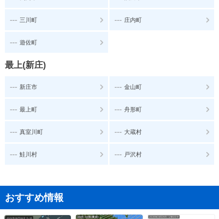
---
---
三川町
庄内町
---
遊佐町
最上(新庄)
---
---
新庄市
金山町
---
---
最上町
舟形町
---
---
真室川町
大蔵村
---
---
鮭川村
戸沢村
おすすめ情報