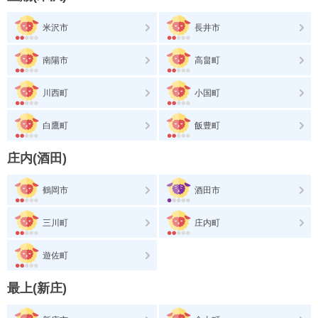
米沢市
長井市
南陽市
高畠町
川西町
小国町
白鷹町
飯豊町
庄内(酒田)
鶴岡市
酒田市
三川町
庄内町
遊佐町
最上(新庄)