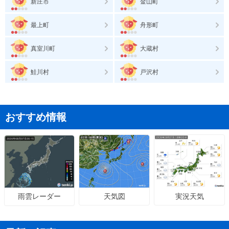
新庄市
金山町
最上町
舟形町
真室川町
大蔵村
鮭川村
戸沢村
おすすめ情報
天気図
実況天気
雨雲レーダー