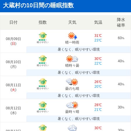
大蔵村の10日間の睡眠指数
降水
日付
指数
天気
気温
確率
31℃
60
08月09日
%
23℃
晴一時雨
眠りやすい
(
日
)
暑くなく、眠りやすい環境
30℃
40
08月10日
%
22℃
晴時々曇
眠りやすい
(
月
)
暑くなく、眠りやすい環境
26℃
40
08月11日
%
20℃
曇のち晴
眠りやすい
(
火
)
暑くなく、眠りやすい環境
28℃
30
08月12日
%
21℃
曇時々晴
眠りやすい
(
水
)
暑くなく、眠りやすい環境
30℃
30
%