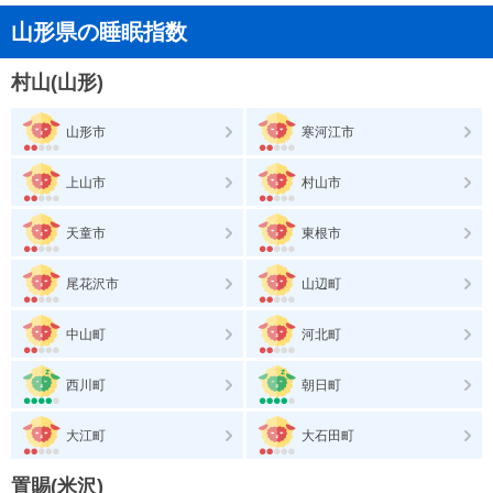
山形県の睡眠指数
村山(山形)
山形市
寒河江市
上山市
村山市
天童市
東根市
尾花沢市
山辺町
中山町
河北町
西川町
朝日町
大江町
大石田町
置賜(米沢)