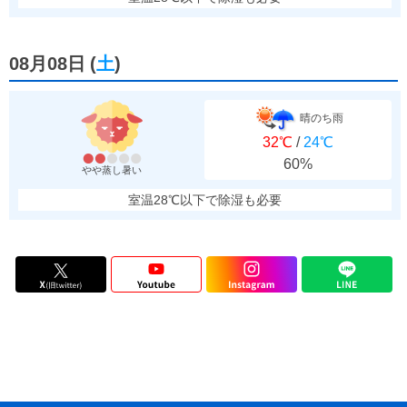
08月08日
(
土
)
晴のち雨
32℃
/
24℃
60%
やや蒸し暑い
室温28℃以下で除湿も必要