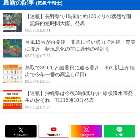
最新の記事
(気象予報士)
【速報】長野県で1時間に約100ミリの猛烈な雨
「記録的短時間大雨」発表
08/07(金)18:41
台風13号が再発達 非常に強い勢力で沖縄・奄美
に接近 状況悪化の前に避難の検討を
08/07(金)17:37
鳥取で39.6℃と酷暑日に迫る暑さ 35℃以上が続
出で今年一番の高温も(7日)
08/07(金)15:59
【速報】沖縄県は今後3時間以内に線状降水帯発
生のおそれ 7日15時10分発表
08/07(金)15:29