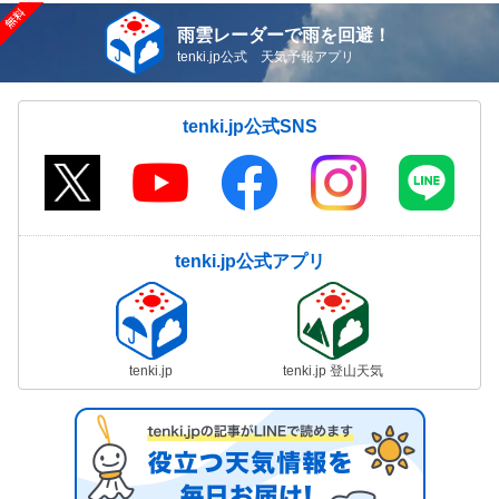
雨雲レーダーで雨を回避！
tenki.jp公式 天気予報アプリ
tenki.jp公式SNS
tenki.jp公式アプリ
tenki.jp
tenki.jp 登山天気