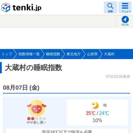
tenki.jp
検索
メニュー
現在地
トップ
指数情報一覧
睡眠指数
東北地方
山形県
大蔵村
大蔵村の睡眠指数
07日18:00発表
08月07日
(
金
)
晴
35℃
/
24℃
10%
やや蒸し暑い
室温28℃以下で除湿も必要