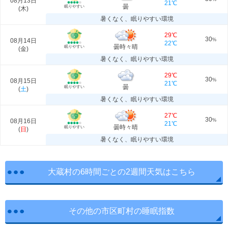
08月13日
21℃
曇
眠りやすい
(
木
)
暑くなく、眠りやすい環境
29℃
30
08月14日
%
22℃
曇時々晴
眠りやすい
(
金
)
暑くなく、眠りやすい環境
29℃
30
08月15日
%
21℃
曇
眠りやすい
(
土
)
暑くなく、眠りやすい環境
27℃
30
08月16日
%
21℃
曇時々晴
眠りやすい
(
日
)
暑くなく、眠りやすい環境
大蔵村の6時間ごとの2週間天気はこちら
その他の市区町村の睡眠指数