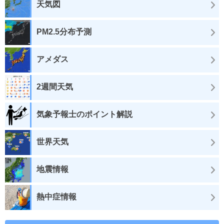
天気図
PM2.5分布予測
アメダス
2週間天気
気象予報士のポイント解説
世界天気
地震情報
熱中症情報