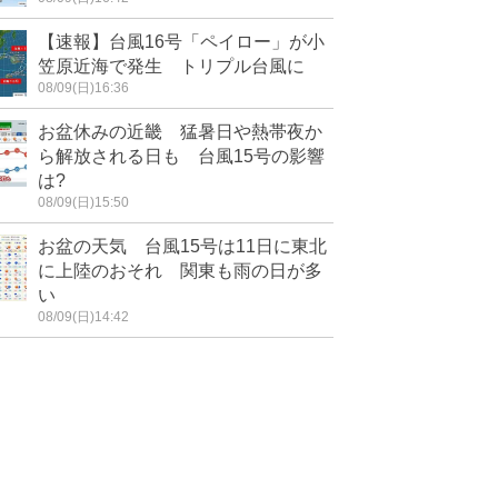
【速報】台風16号「ペイロー」が小
笠原近海で発生 トリプル台風に
08/09(日)16:36
お盆休みの近畿 猛暑日や熱帯夜か
ら解放される日も 台風15号の影響
は?
08/09(日)15:50
お盆の天気 台風15号は11日に東北
に上陸のおそれ 関東も雨の日が多
い
08/09(日)14:42