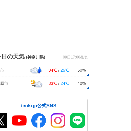
今日の天気
(神奈川県)
09日17:00発表
市
34℃
/
25℃
50%
原市
33℃
/
24℃
40%
tenki.jp公式SNS