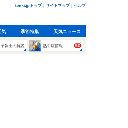
tenki.jpトップ
｜
サイトマップ
｜
ヘルプ
天気
季節特集
天気ニュース
象予報士の解説
熱中症情報
注目