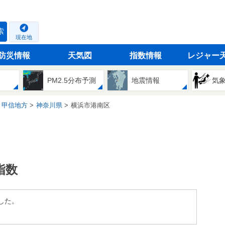
索
現在地
防災情報
天気図
指数情報
レジャー
PM2.5分布予測
地震情報
気
・甲信地方
神奈川県
横浜市港南区
指数
した。