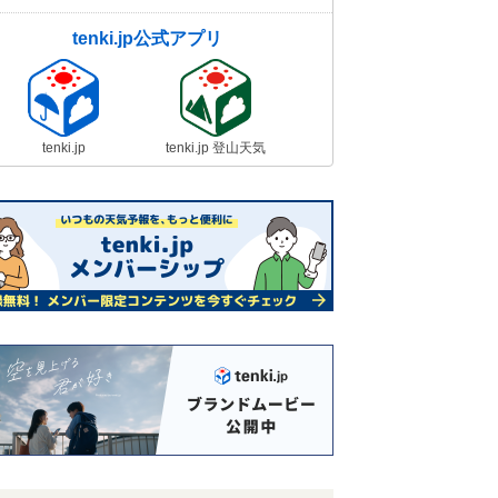
tenki.jp公式アプリ
tenki.jp
tenki.jp 登山天気