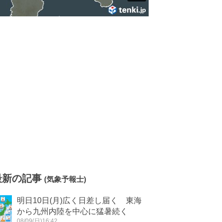
最新の記事
(気象予報士)
明日10日(月)広く日差し届く 東海
から九州内陸を中心に猛暑続く
08/09(日)16:42