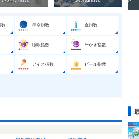
指数
星空指数
傘指数
睡眠指数
汗かき指数
アイス指数
ビール指数