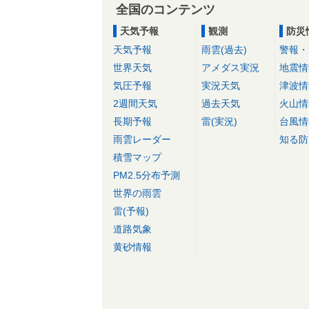
全国のコンテンツ
天気予報
観測
防災
天気予報
雨雲(過去)
警報・
世界天気
アメダス実況
地震情
気圧予報
実況天気
津波情
2週間天気
過去天気
火山情
長期予報
雷(実況)
台風情
雨雲レーダー
知る防
積雪マップ
PM2.5分布予測
世界の雨雲
雷(予報)
道路気象
黄砂情報