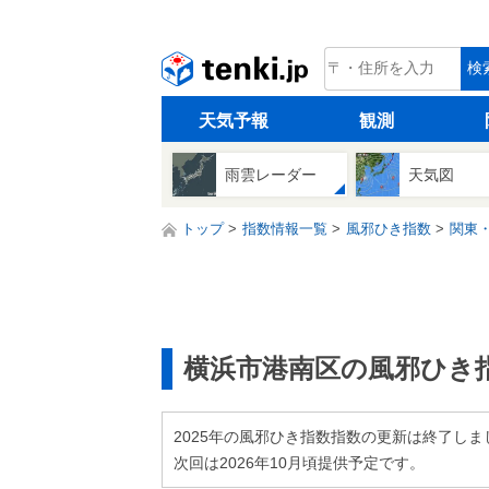
tenki.jp
検
天気予報
観測
雨雲レーダー
天気図
トップ
指数情報一覧
風邪ひき指数
関東
横浜市港南区の風邪ひき
2025年の風邪ひき指数指数の更新は終了しま
次回は2026年10月頃提供予定です。