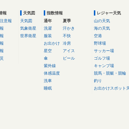
情報
天気図
指数情報
レジャー天気
注意報
天気図
通年
夏季
山の天気
報
気象衛星
洗濯
汗かき
海の天気
報
世界衛星
服装
不快
空港
報
お出かけ
冷房
野球場
報
星空
アイス
サッカー場
災
傘
ビール
ゴルフ場
紫外線
キャンプ場
体感温度
競馬・競艇・競輪
洗車
釣り
睡眠
お出かけスポット