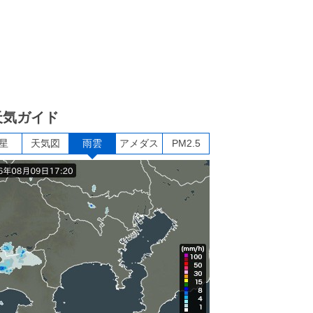
天気ガイド
星
天気図
雨雲
アメダス
PM2.5