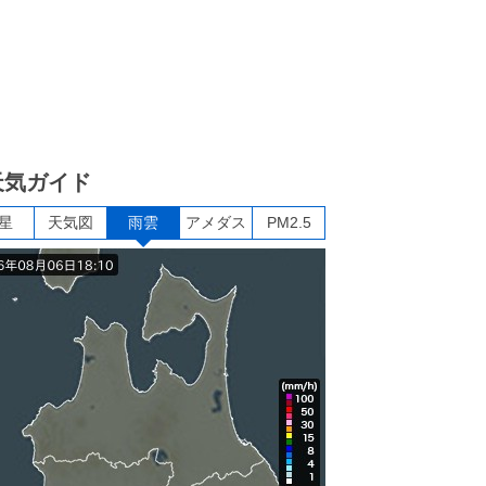
天気ガイド
星
天気図
雨雲
アメダス
PM2.5