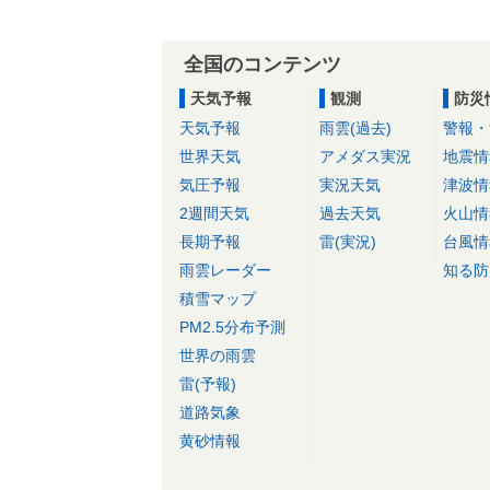
全国のコンテンツ
天気予報
観測
防災
天気予報
雨雲(過去)
警報・
世界天気
アメダス実況
地震情
気圧予報
実況天気
津波情
2週間天気
過去天気
火山情
長期予報
雷(実況)
台風情
雨雲レーダー
知る防
積雪マップ
PM2.5分布予測
世界の雨雲
雷(予報)
道路気象
黄砂情報