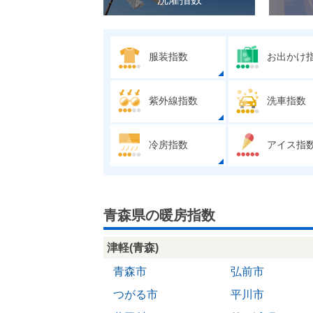
服装指数
お出かけ
紫外線指数
洗車指数
冷房指数
アイス指
青森県の暖房指数
津軽(青森)
青森市
弘前市
つがる市
平川市