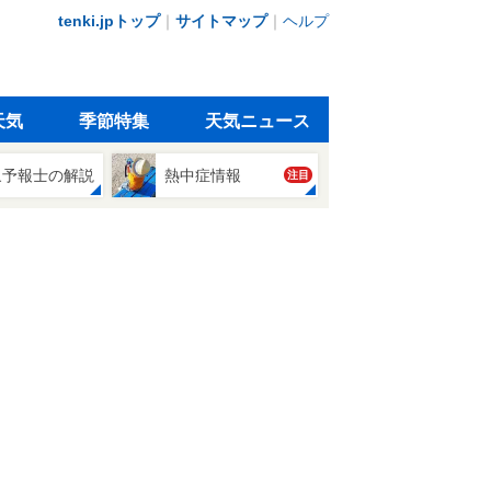
tenki.jpトップ
｜
サイトマップ
｜
ヘルプ
天気
季節特集
天気ニュース
象予報士の解説
熱中症情報
注目