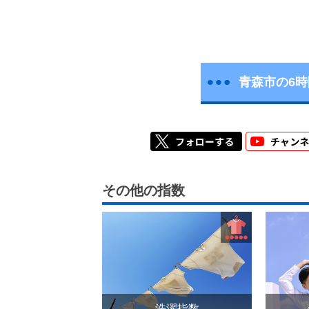
青森市の6
その他の指数
洗濯指数