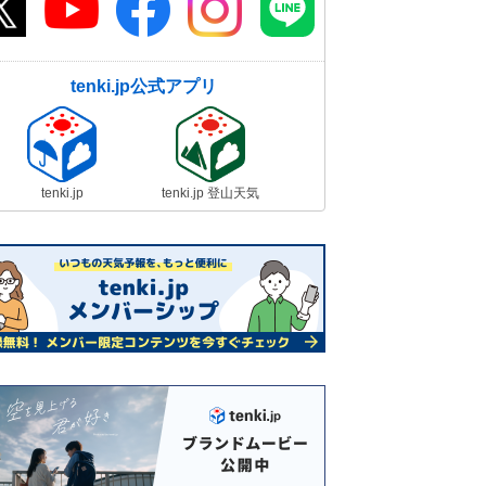
tenki.jp公式アプリ
tenki.jp
tenki.jp 登山天気