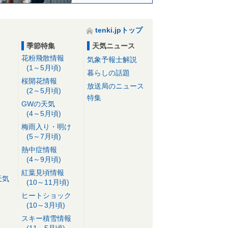
tenki.jpトップ
季節特集
天気ニュース
花粉飛散情報
気象予報士解説
(1～5月頃)
暮らしの話題
桜開花情報
放送局のニュース
(2～5月頃)
特集
GWの天気
(4～5月頃)
梅雨入り・明け
(5～7月頃)
熱中症情報
(4～9月頃)
紅葉見頃情報
天気
(10～11月頃)
ヒートショック
(10～3月頃)
スキー積雪情報