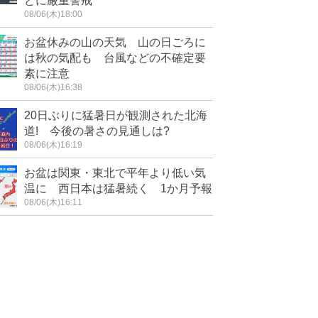
どに厳重警戒
08/06(木)18:00
お盆休みの山の天気 山の日ごろに
は秋の気配も 台風などの不確定要
素に注意
08/06(木)16:38
20日ぶりに猛暑日が観測された北海
道! 今後の暑さの見通しは?
08/06(木)16:19
お盆は関東・東北で平年より低い気
温に 西日本は猛暑続く 1か月予報
08/06(木)16:11