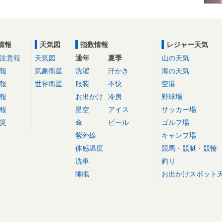
情報
天気図
指数情報
レジャー天気
注意報
天気図
通年
夏季
山の天気
報
気象衛星
洗濯
汗かき
海の天気
報
世界衛星
服装
不快
空港
報
お出かけ
冷房
野球場
報
星空
アイス
サッカー場
災
傘
ビール
ゴルフ場
紫外線
キャンプ場
体感温度
競馬・競艇・競輪
洗車
釣り
睡眠
お出かけスポット