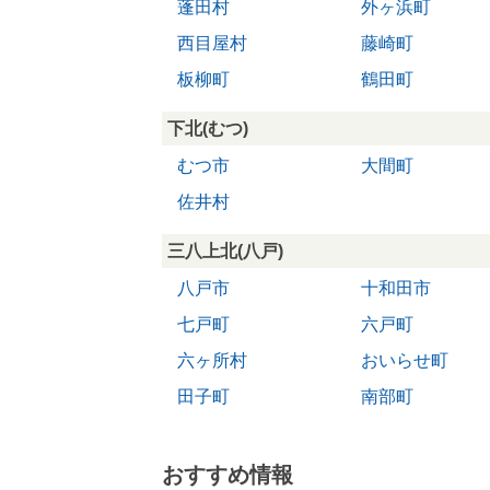
蓬田村
外ヶ浜町
西目屋村
藤崎町
板柳町
鶴田町
下北(むつ)
むつ市
大間町
佐井村
三八上北(八戸)
八戸市
十和田市
七戸町
六戸町
六ヶ所村
おいらせ町
田子町
南部町
おすすめ情報