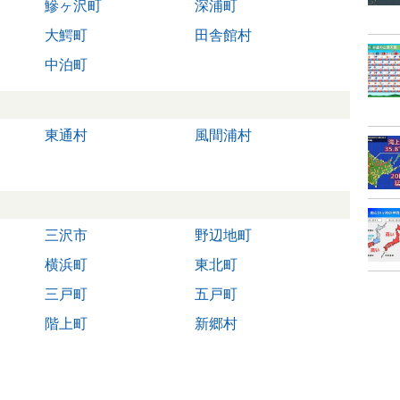
鰺ヶ沢町
深浦町
大鰐町
田舎館村
中泊町
東通村
風間浦村
三沢市
野辺地町
横浜町
東北町
三戸町
五戸町
階上町
新郷村