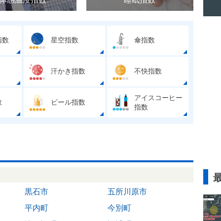
指数
星空指数
傘指数
汗かき指数
不快指数
アイスコーヒー
数
ビール指数
指数
黒石市
五所川原市
平内町
今別町