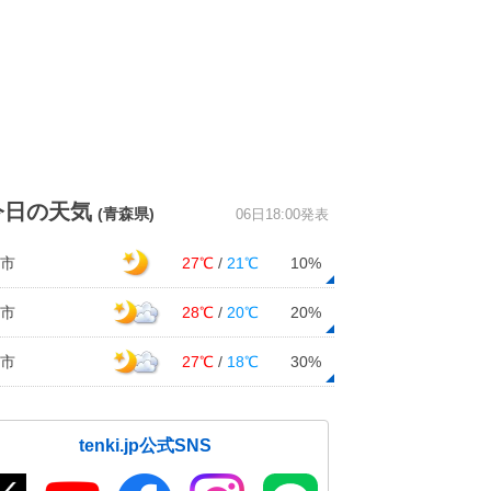
今日の天気
(青森県)
06日18:00発表
市
27℃
/
21℃
10%
市
28℃
/
20℃
20%
市
27℃
/
18℃
30%
tenki.jp公式SNS