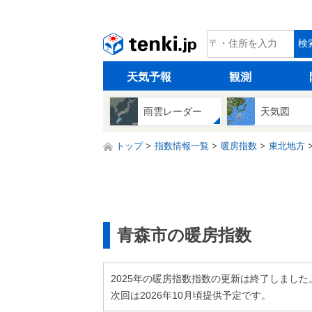
tenki.jp
検
天気予報
観測
雨雲レーダー
天気図
トップ
指数情報一覧
暖房指数
東北地方
青森市の暖房指数
2025年の暖房指数指数の更新は終了しました
次回は2026年10月頃提供予定です。