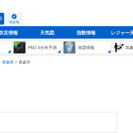
索
現在地
防災情報
天気図
指数情報
レジャー
PM2.5分布予測
地震情報
気
青森県
青森市
。