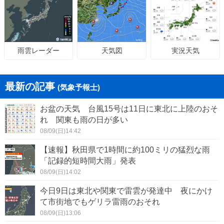
天気図
実況天気
雨雲レーダー
最新の記事
(気象予報士)
お盆の天気 台風15号は11日に東北に上陸のおそ
れ 関東も雨の日が多い
08/09(日)14:42
【速報】秋田県で1時間に約100ミリの猛烈な雨
「記録的短時間大雨」発表
08/09(日)14:02
今日9日は東北や関東で雷雲が発達中 夜にかけ
て市街地でもゲリラ雷雨のおそれ
08/09(日)13:06