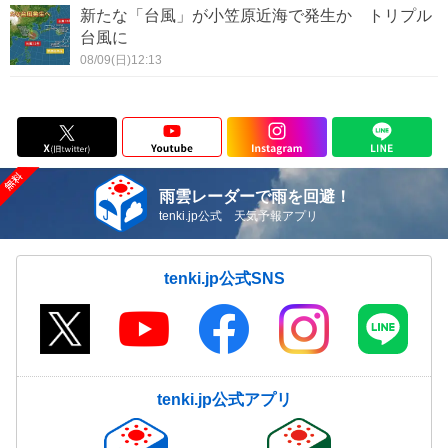
新たな「台風」が小笠原近海で発生か トリプル
台風に
08/09(日)12:13
雨雲レーダーで雨を回避！
tenki.jp公式 天気予報アプリ
tenki.jp公式SNS
tenki.jp公式アプリ