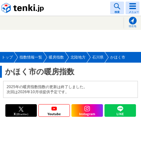
tenki.jp
検索
メニュー
現在地
トップ
指数情報一覧
暖房指数
北陸地方
石川県
かほく市
かほく市の暖房指数
2025年の暖房指数指数の更新は終了しました。
次回は2026年10月頃提供予定です。