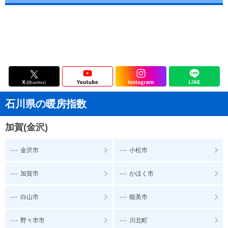
石川県の暖房指数
加賀(金沢)
---
---
金沢市
小松市
---
---
加賀市
かほく市
---
---
白山市
能美市
---
---
野々市市
川北町