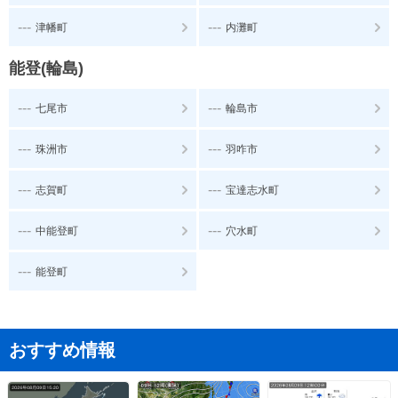
---
---
津幡町
内灘町
能登(輪島)
---
---
七尾市
輪島市
---
---
珠洲市
羽咋市
---
---
志賀町
宝達志水町
---
---
中能登町
穴水町
---
能登町
おすすめ情報