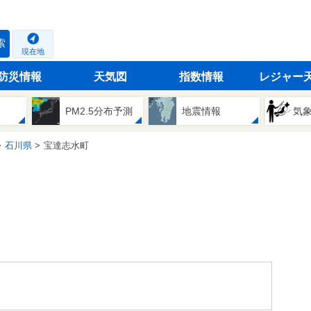
索
現在地
防災情報
天気図
指数情報
レジャー
PM2.5分布予測
地震情報
気
石川県
宝達志水町
。