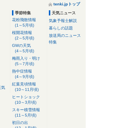
tenki.jpトップ
季節特集
天気ニュース
花粉飛散情報
気象予報士解説
(1～5月頃)
暮らしの話題
桜開花情報
放送局のニュース
(2～5月頃)
特集
GWの天気
(4～5月頃)
梅雨入り・明け
(5～7月頃)
熱中症情報
(4～9月頃)
紅葉見頃情報
天気
(10～11月頃)
ヒートショック
(10～3月頃)
スキー積雪情報
(11～5月頃)
初日の出