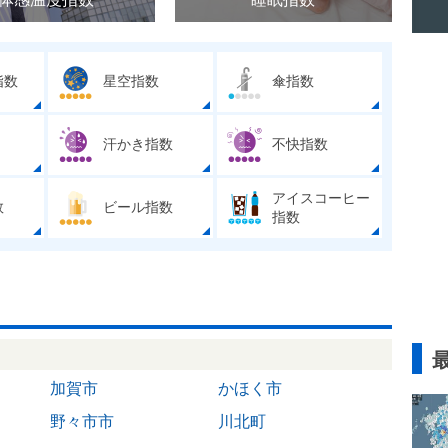
指数
星空指数
傘指数
汗かき指数
不快指数
アイスコーヒー
数
ビール指数
指数
加賀市
かほく市
野々市市
川北町