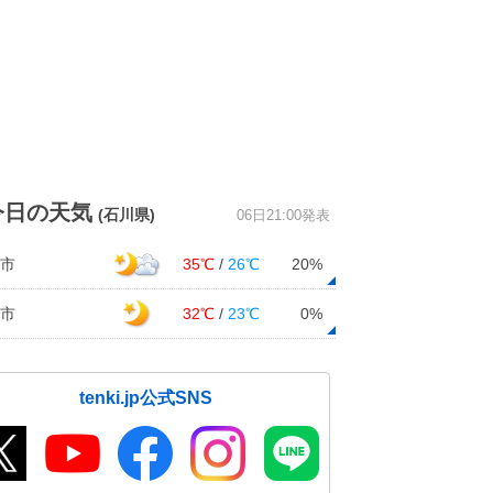
今日の天気
(石川県)
06日21:00発表
市
35℃
/
26℃
20%
市
32℃
/
23℃
0%
tenki.jp公式SNS