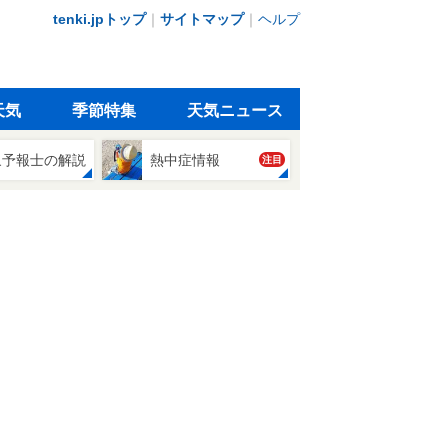
tenki.jpトップ
｜
サイトマップ
｜
ヘルプ
天気
季節特集
天気ニュース
象予報士の解説
熱中症情報
注目