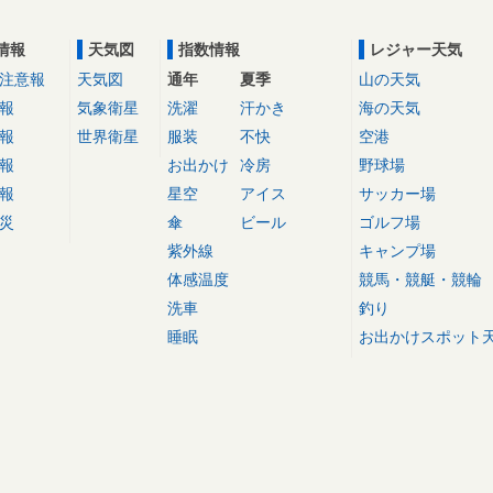
情報
天気図
指数情報
レジャー天気
注意報
天気図
通年
夏季
山の天気
報
気象衛星
洗濯
汗かき
海の天気
報
世界衛星
服装
不快
空港
報
お出かけ
冷房
野球場
報
星空
アイス
サッカー場
災
傘
ビール
ゴルフ場
紫外線
キャンプ場
体感温度
競馬・競艇・競輪
洗車
釣り
睡眠
お出かけスポット