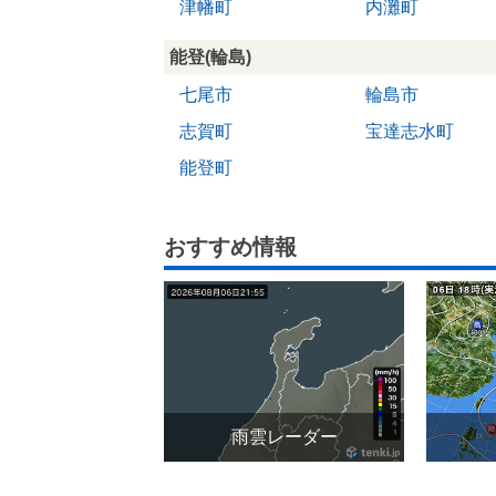
津幡町
内灘町
能登(輪島)
七尾市
輪島市
志賀町
宝達志水町
能登町
おすすめ情報
雨雲レーダー