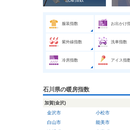
服装指数
お出かけ
紫外線指数
洗車指数
冷房指数
アイス指
石川県の暖房指数
加賀(金沢)
金沢市
小松市
白山市
能美市