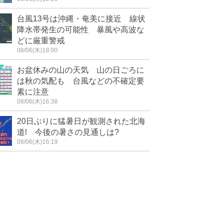
台風13号は沖縄・奄美に接近 線状
降水帯発生の可能性 暴風や高波な
どに厳重警戒
08/06(木)18:00
お盆休みの山の天気 山の日ごろに
は秋の気配も 台風などの不確定要
素に注意
08/06(木)16:38
20日ぶりに猛暑日が観測された北海
道! 今後の暑さの見通しは?
08/06(木)16:19