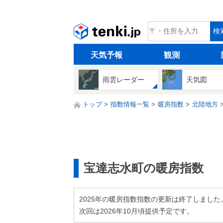
tenki.jp
検
天気予報
観測
雨雲レーダー
天気図
トップ
指数情報一覧
暖房指数
北陸地方
宝達志水町の暖房指数
2025年の暖房指数指数の更新は終了しました
次回は2026年10月頃提供予定です。