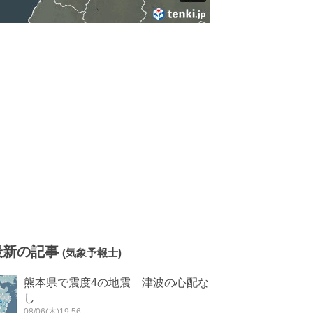
最新の記事
(気象予報士)
熊本県で震度4の地震 津波の心配な
し
08/06(木)19:56