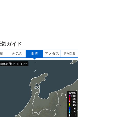
天気ガイド
星
天気図
雨雲
アメダス
PM2.5