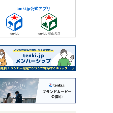
tenki.jp公式アプリ
tenki.jp
tenki.jp 登山天気