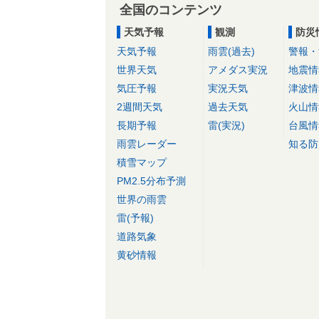
全国のコンテンツ
天気予報
観測
防災
天気予報
雨雲(過去)
警報・
世界天気
アメダス実況
地震情
気圧予報
実況天気
津波情
2週間天気
過去天気
火山情
長期予報
雷(実況)
台風情
雨雲レーダー
知る防
積雪マップ
PM2.5分布予測
世界の雨雲
雷(予報)
道路気象
黄砂情報