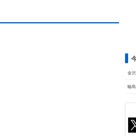
金沢
輪島