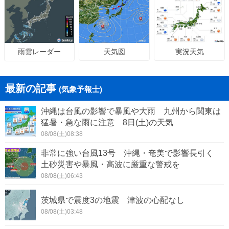
天気図
実況天気
雨雲レーダー
最新の記事
(気象予報士)
沖縄は台風の影響で暴風や大雨 九州から関東は
猛暑・急な雨に注意 8日(土)の天気
08/08(土)08:38
非常に強い台風13号 沖縄・奄美で影響長引く
土砂災害や暴風・高波に厳重な警戒を
08/08(土)06:43
茨城県で震度3の地震 津波の心配なし
08/08(土)03:48