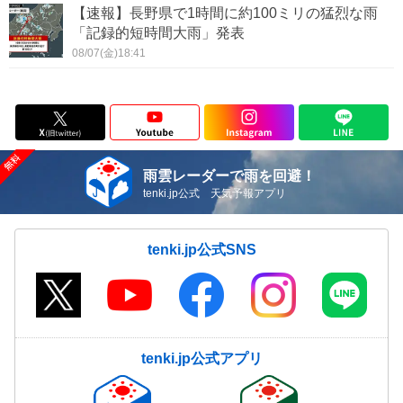
【速報】長野県で1時間に約100ミリの猛烈な雨
「記録的短時間大雨」発表
08/07(金)18:41
雨雲レーダーで雨を回避！
tenki.jp公式 天気予報アプリ
tenki.jp公式SNS
tenki.jp公式アプリ