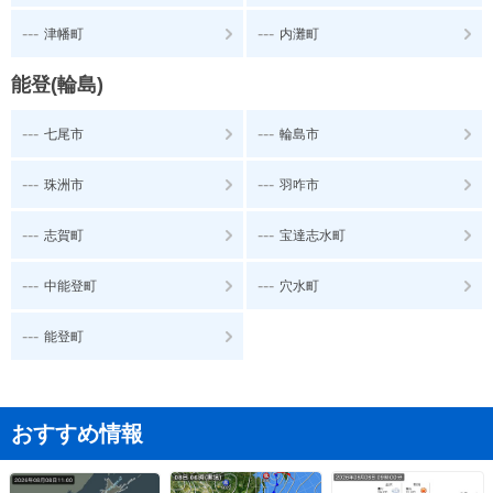
---
---
津幡町
内灘町
能登(輪島)
---
---
七尾市
輪島市
---
---
珠洲市
羽咋市
---
---
志賀町
宝達志水町
---
---
中能登町
穴水町
---
能登町
おすすめ情報