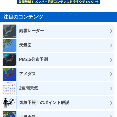
注目のコンテンツ
雨雲レーダー
天気図
PM2.5分布予測
アメダス
2週間天気
気象予報士のポイント解説
世界天気