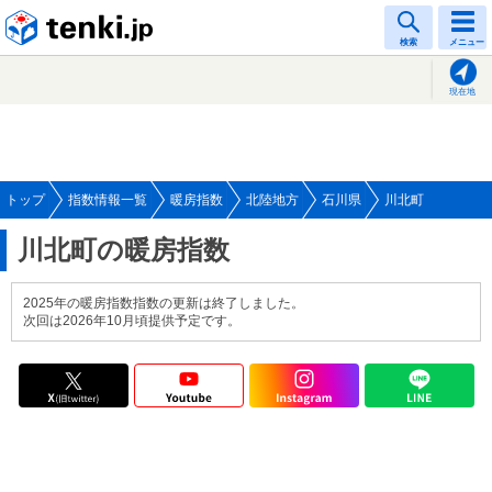
tenki.jp
検索
メニュー
現在地
トップ
指数情報一覧
暖房指数
北陸地方
石川県
川北町
川北町の暖房指数
2025年の暖房指数指数の更新は終了しました。
次回は2026年10月頃提供予定です。