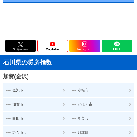
石川県の暖房指数
加賀(金沢)
---
---
金沢市
小松市
---
---
加賀市
かほく市
---
---
白山市
能美市
---
---
野々市市
川北町