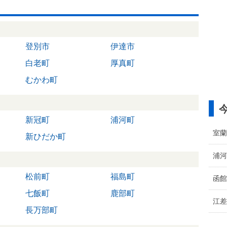
登別市
伊達市
白老町
厚真町
むかわ町
新冠町
浦河町
室蘭
新ひだか町
浦河
松前町
福島町
函館
七飯町
鹿部町
江差
長万部町