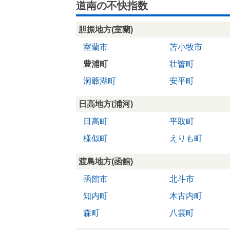
道南の不快指数
胆振地方(室蘭)
室蘭市
苫小牧市
豊浦町
壮瞥町
洞爺湖町
安平町
日高地方(浦河)
日高町
平取町
様似町
えりも町
渡島地方(函館)
函館市
北斗市
知内町
木古内町
森町
八雲町