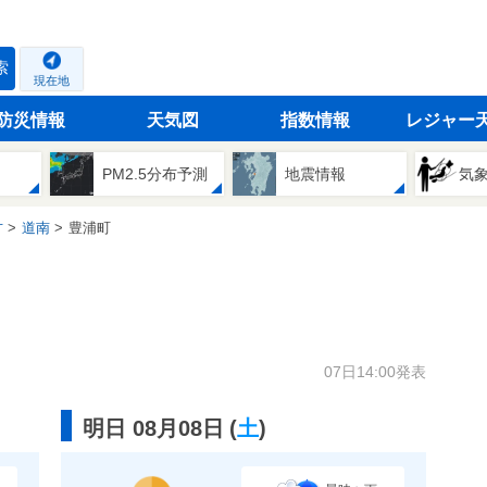
索
現在地
防災情報
天気図
指数情報
レジャー
PM2.5分布予測
地震情報
気
方
道南
豊浦町
07日14:00発表
明日 08月08日
(
土
)