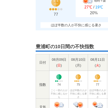
晴時々曇
27℃
/
19℃
20%
77
ほぼ半数の人が不快に感じる暑さ
豊浦町の10日間の不快指数
08月09日
08月10日
08月11日
日付
(
日
)
(
月
)
(
火
)
指数
74
75
77
ごく一部の人が
ほぼ半数の人が
ほぼ半数の人が
不快に感じるか
不快に感じる暑
不快に感じる暑
も
さ
さ
天気