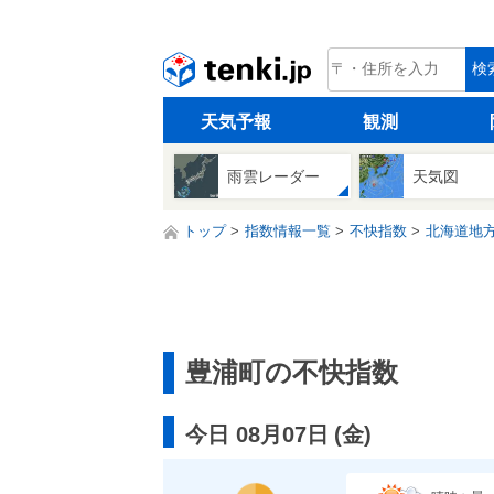
tenki.jp
検
天気予報
観測
雨雲レーダー
天気図
トップ
指数情報一覧
不快指数
北海道地
豊浦町の不快指数
今日 08月07日
(
金
)