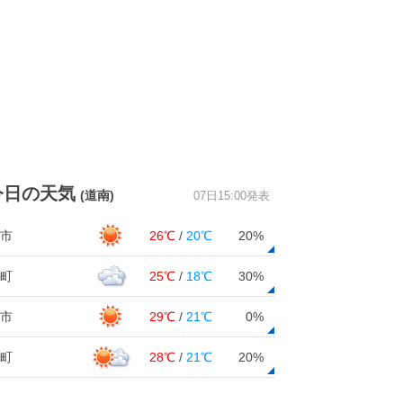
今日の天気
(道南)
07日15:00発表
市
26℃
/
20℃
20%
町
25℃
/
18℃
30%
市
29℃
/
21℃
0%
町
28℃
/
21℃
20%