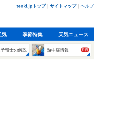
tenki.jpトップ
｜
サイトマップ
｜
ヘルプ
天気
季節特集
天気ニュース
象予報士の解説
熱中症情報
注目