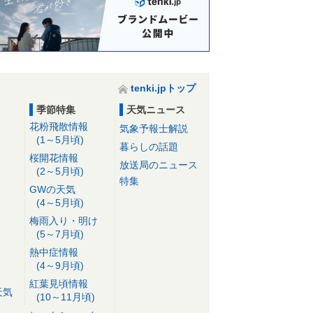
tenki.jpトップ
季節特集
天気ニュース
花粉飛散情報
気象予報士解説
(1～5月頃)
暮らしの話題
桜開花情報
放送局のニュース
(2～5月頃)
特集
GWの天気
(4～5月頃)
梅雨入り・明け
(5～7月頃)
熱中症情報
(4～9月頃)
紅葉見頃情報
天気
(10～11月頃)