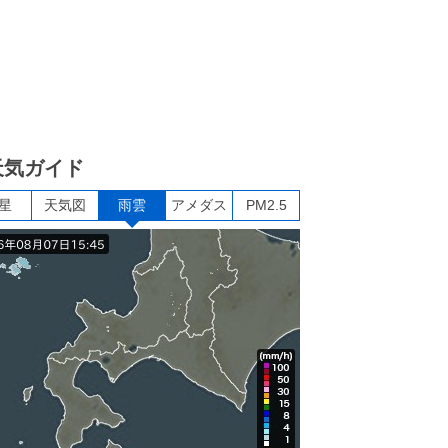
天気ガイド
星
天気図
雨雲
アメダス
PM2.5