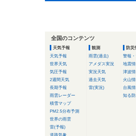
全国のコンテンツ
天気予報
観測
防災
天気予報
雨雲(過去)
警報・
世界天気
アメダス実況
地震情
気圧予報
実況天気
津波情
2週間天気
過去天気
火山情
長期予報
雷(実況)
台風情
雨雲レーダー
知る防
積雪マップ
PM2.5分布予測
世界の雨雲
雷(予報)
道路気象