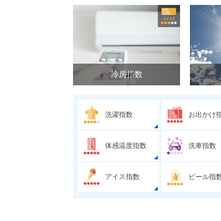
冷房指数
洗濯指数
お出かけ
体感温度指数
洗車指数
アイス指数
ビール指