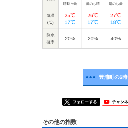
晴時々曇
曇のち晴
晴のち曇
25℃
26℃
27℃
気温
17℃
17℃
18℃
(℃)
降水
20%
20%
40%
確率
豊浦町の6
その他の指数