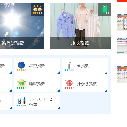
紫外線指数
服装指数
指数
星空指数
傘指数
睡眠指数
汗かき指数
アイスコーヒー
数
指数