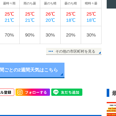
曇時々雨
雨のち曇
曇のち晴
曇のち晴
晴時々曇
25℃
25℃
26℃
25℃
25℃
21℃
21℃
20℃
18℃
18℃
70%
90%
30%
20%
30%
その他の市区町村を見る
時間ごとの2週間天気はこちら