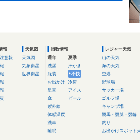
情報
天気図
指数情報
レジャー天気
注意報
天気図
通年
夏季
山の天気
報
気象衛星
洗濯
汗かき
海の天気
報
世界衛星
服装
不快
空港
報
お出かけ
冷房
野球場
報
星空
アイス
サッカー場
災
傘
ビール
ゴルフ場
紫外線
キャンプ場
体感温度
競馬・競艇・競輪
洗車
釣り
睡眠
お出かけスポット