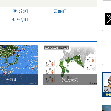
厚沢部町
乙部町
せたな町
天気図
実況天気