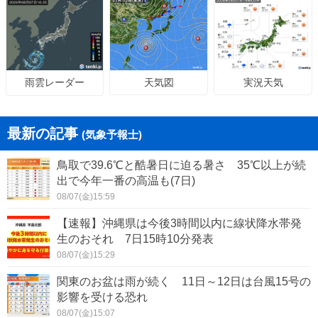
天気図
実況天気
雨雲レーダー
最新の記事
(気象予報士)
鳥取で39.6℃と酷暑日に迫る暑さ 35℃以上が続
出で今年一番の高温も(7日)
08/07(金)15:59
【速報】沖縄県は今後3時間以内に線状降水帯発
生のおそれ 7日15時10分発表
08/07(金)15:29
関東のお盆は雨が続く 11日～12日は台風15号の
影響を受ける恐れ
08/07(金)15:07