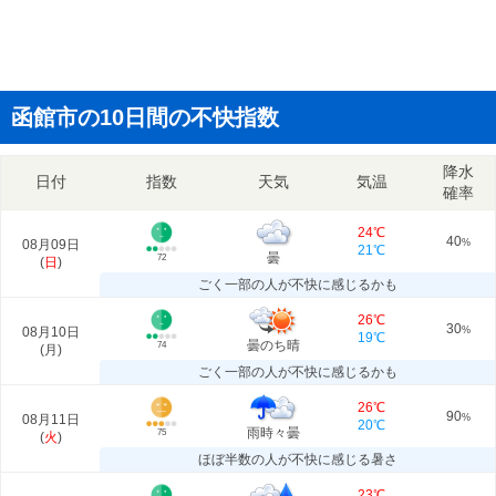
函館市の10日間の不快指数
降水
日付
指数
天気
気温
確率
24℃
40
08月09日
%
21℃
曇
72
(
日
)
ごく一部の人が不快に感じるかも
26℃
30
08月10日
%
19℃
曇のち晴
74
(
月
)
ごく一部の人が不快に感じるかも
26℃
90
08月11日
%
20℃
雨時々曇
75
(
火
)
ほぼ半数の人が不快に感じる暑さ
23℃