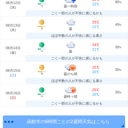
80
08月12日
%
22℃
曇一時雨
73
(
水
)
ごく一部の人が不快に感じるかも
25℃
40
08月13日
%
21℃
曇
75
(
木
)
ほぼ半数の人が不快に感じる暑さ
24℃
30
08月14日
%
21℃
曇
74
(
金
)
ごく一部の人が不快に感じるかも
25℃
30
08月15日
%
20℃
曇のち晴
75
(
土
)
ほぼ半数の人が不快に感じる暑さ
25℃
30
08月16日
%
20℃
曇時々晴
74
(
日
)
ごく一部の人が不快に感じるかも
函館市の6時間ごとの2週間天気はこちら