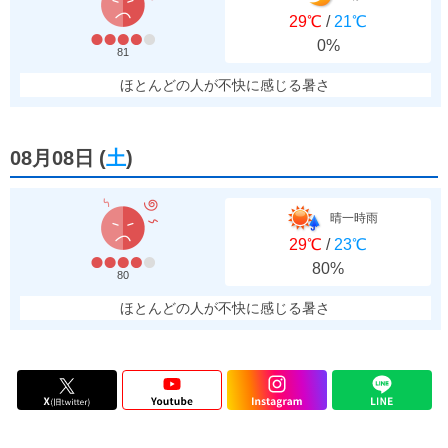
29℃
/
21℃
0%
81
ほとんどの人が不快に感じる暑さ
08月08日
(
土
)
晴一時雨
29℃
/
23℃
80%
80
ほとんどの人が不快に感じる暑さ