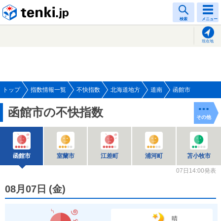
tenki.jp
検索
メニュー
現在地
トップ
指数情報一覧
不快指数
北海道地方
道南
函館市
函館市の不快指数
その他
函館市
室蘭市
江差町
浦河町
苫小牧市
07日14:00発表
08月07日
(
金
)
晴