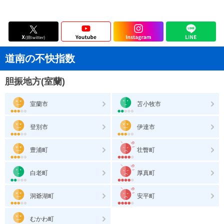
道南の不快指数
胆振地方(室蘭)
室蘭市
苫小牧市
登別市
伊達市
豊浦町
壮瞥町
白老町
厚真町
洞爺湖町
安平町
むかわ町