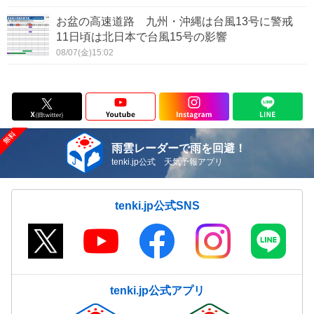
お盆の高速道路 九州・沖縄は台風13号に警戒
11日頃は北日本で台風15号の影響
08/07(金)15:02
雨雲レーダーで雨を回避！
tenki.jp公式 天気予報アプリ
tenki.jp公式SNS
tenki.jp公式アプリ