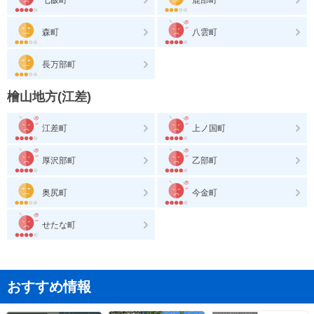
森町
八雲町
長万部町
檜山地方(江差)
江差町
上ノ国町
厚沢部町
乙部町
奥尻町
今金町
せたな町
おすすめ情報