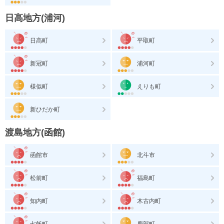
日高地方(浦河)
日高町
平取町
新冠町
浦河町
様似町
えりも町
新ひだか町
渡島地方(函館)
函館市
北斗市
松前町
福島町
知内町
木古内町
七飯町
鹿部町