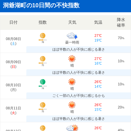
洞爺湖町の10日間の不快指数
降水
日付
指数
天気
気温
確率
27℃
70
08月08日
%
19℃
曇一時雨
78
(
土
)
ほぼ半数の人が不快に感じる暑さ
27℃
10
08月09日
%
16℃
晴
75
(
日
)
ほぼ半数の人が不快に感じる暑さ
26℃
10
08月10日
%
14℃
晴
74
(
月
)
ごく一部の人が不快に感じるかも
26℃
20
08月11日
%
15℃
晴
75
(
火
)
ほぼ半数の人が不快に感じる暑さ
26℃
40
%