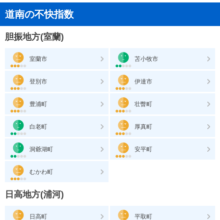
道南の不快指数
胆振地方(室蘭)
室蘭市
苫小牧市
登別市
伊達市
豊浦町
壮瞥町
白老町
厚真町
洞爺湖町
安平町
むかわ町
日高地方(浦河)
日高町
平取町