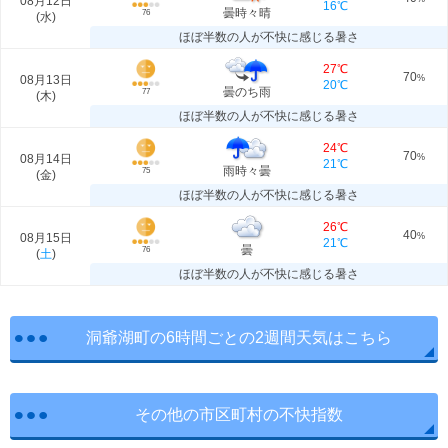
08月12日
16℃
曇時々晴
76
(
水
)
ほぼ半数の人が不快に感じる暑さ
27℃
70
08月13日
%
20℃
曇のち雨
77
(
木
)
ほぼ半数の人が不快に感じる暑さ
24℃
70
08月14日
%
21℃
雨時々曇
75
(
金
)
ほぼ半数の人が不快に感じる暑さ
26℃
40
08月15日
%
21℃
曇
76
(
土
)
ほぼ半数の人が不快に感じる暑さ
洞爺湖町の6時間ごとの2週間天気はこちら
その他の市区町村の不快指数