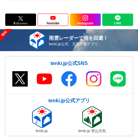
雨雲レーダーで雨を回避！
tenki.jp公式 天気予報アプリ
tenki.jp公式SNS
tenki.jp公式アプリ
tenki.jp
tenki.jp 登山天気