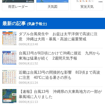
天気図
実況天気
雨雲レーダー
最新の記事
(気象予報士)
ダブル台風発生中 お盆は太平洋側で高波に注
意 沖縄は大雨・暴風・高波に厳重警戒
08/06(木)13:48
台風13号が9日頃にかけて沖縄に接近 九州から
東海は猛暑が続く 2週間天気予報
08/06(木)11:52
近畿は台風13号の間接的な影響 8日頃まで高波
に注意 40℃に迫る暑さの所も
08/06(木)11:24
【速報】台風13号 沖縄県の大東島地方の一部が
暴風域に入りました
08/06(木)11:13