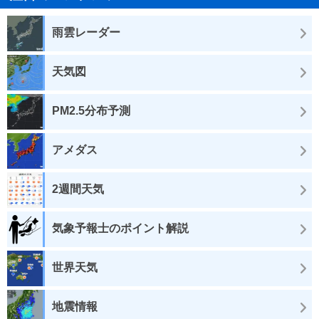
雨雲レーダー
天気図
PM2.5分布予測
アメダス
2週間天気
気象予報士のポイント解説
世界天気
地震情報