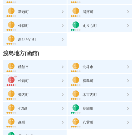
新冠町
浦河町
様似町
えりも町
新ひだか町
渡島地方(函館)
函館市
北斗市
松前町
福島町
知内町
木古内町
七飯町
鹿部町
森町
八雲町