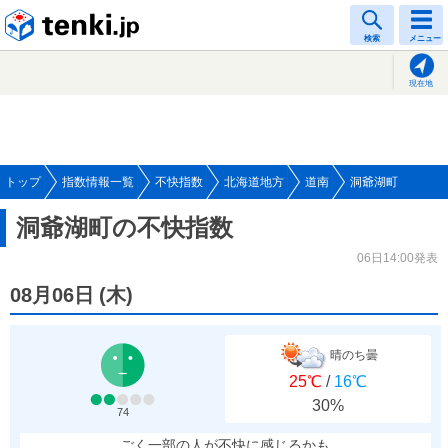
tenki.jp
検索
メニュー
現在地
トップ
指数情報一覧
不快指数
北海道地方
道南
洞爺湖町
洞爺湖町の不快指数
06日14:00発表
08月06日
(
木
)
晴のち曇
25℃
/
16℃
30%
74
ごく一部の人が不快に感じるかも