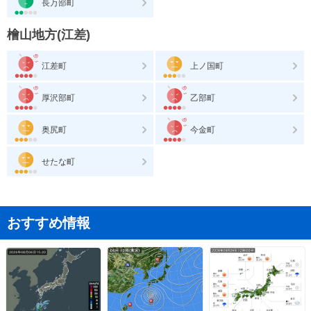
長万部町
檜山地方(江差)
江差町
上ノ国町
厚沢部町
乙部町
奥尻町
今金町
せたな町
おすすめ情報