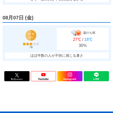
08月07日
(
金
)
曇のち晴
27℃
/
18℃
30%
78
ほぼ半数の人が不快に感じる暑さ