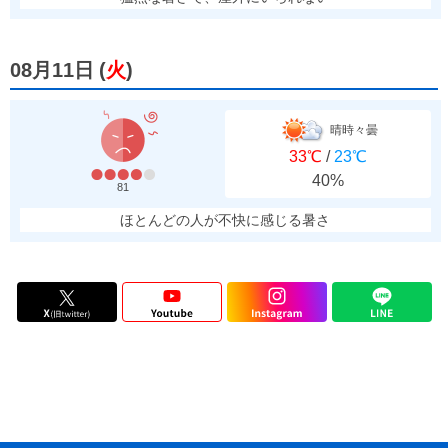
08月11日
(
火
)
晴時々曇
33℃
/
23℃
40%
81
ほとんどの人が不快に感じる暑さ