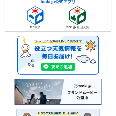
tenki.jp公式アプリ
tenki.jp
tenki.jp 登山天気