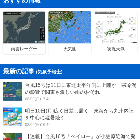
おすすめ情報
天気図
実況天気
雨雲レーダー
最新の記事
(気象予報士)
台風15号は11日に東北太平洋側に上陸か 寒冷渦
の影響で関東も激しい雨のおそれ
08/09(日)17:48
明日10日(月)広く日差し届く 東海から九州内陸
を中心に猛暑続く
08/09(日)16:42
【速報】台風16号「ペイロー」が小笠原近海で発