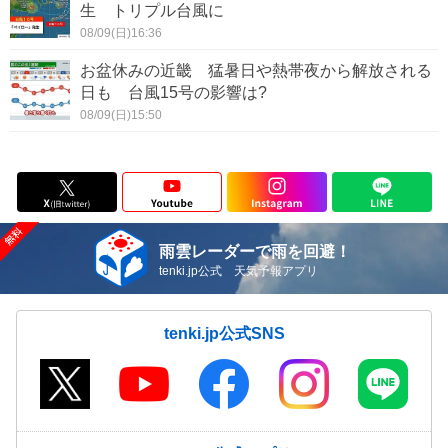
生 トリプル台風に
08/09(日)16:36
お盆休みの近畿 猛暑日や熱帯夜から解放される
日も 台風15号の影響は?
08/09(日)15:50
雨雲レーダーで雨を回避！
tenki.jp公式 天気予報アプリ
tenki.jp公式SNS