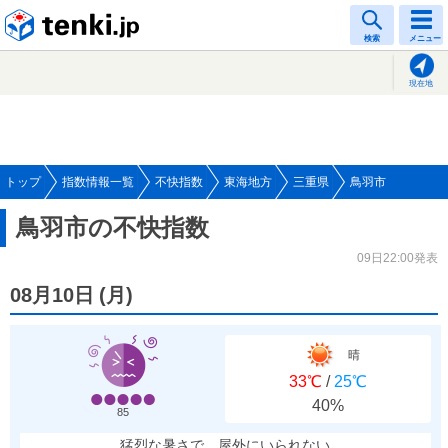
tenki.jp
検索
メニュー
現在地
トップ
指数情報一覧
不快指数
東海地方
三重県
鳥羽市
鳥羽市の不快指数
09日22:00発表
08月10日
(
月
)
晴
33℃
/
25℃
40%
85
猛烈な暑さで、屋外にいられない