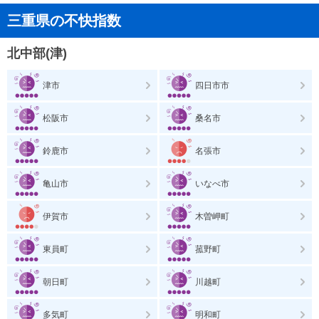
三重県の不快指数
北中部(津)
津市
四日市市
松阪市
桑名市
鈴鹿市
名張市
亀山市
いなべ市
伊賀市
木曽岬町
東員町
菰野町
朝日町
川越町
多気町
明和町