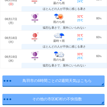
08月16日
24℃
曇のち雨
84
(
日
)
ほとんどの人が不快に感じる暑さ
32℃
80
08月17日
%
25℃
雨のち晴
85
(
月
)
猛烈な暑さで、屋外にいられない
31℃
60
08月18日
%
25℃
曇時々雨
83
(
火
)
ほとんどの人が不快に感じる暑さ
33℃
60
08月19日
%
25℃
雨のち曇
85
(
水
)
猛烈な暑さで、屋外にいられない
鳥羽市の6時間ごとの2週間天気はこちら
その他の市区町村の不快指数