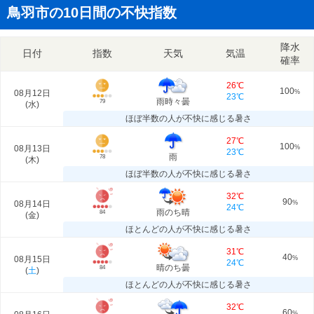
鳥羽市の10日間の不快指数
降水
日付
指数
天気
気温
確率
26℃
100
08月12日
%
23℃
雨時々曇
79
(
水
)
ほぼ半数の人が不快に感じる暑さ
27℃
100
08月13日
%
23℃
雨
78
(
木
)
ほぼ半数の人が不快に感じる暑さ
32℃
90
08月14日
%
24℃
雨のち晴
84
(
金
)
ほとんどの人が不快に感じる暑さ
31℃
40
08月15日
%
24℃
晴のち曇
84
(
土
)
ほとんどの人が不快に感じる暑さ
32℃
60
%