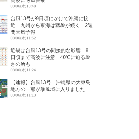
高波に厳重警戒
08/06(木)13:48
台風13号が9日頃にかけて沖縄に接
近 九州から東海は猛暑が続く 2週
間天気予報
08/06(木)11:52
近畿は台風13号の間接的な影響 8
日頃まで高波に注意 40℃に迫る暑
さの所も
08/06(木)11:24
【速報】台風13号 沖縄県の大東島
地方の一部が暴風域に入りました
08/06(木)11:13