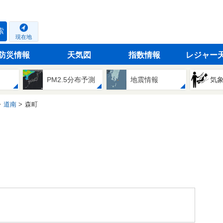
索
現在地
防災情報
天気図
指数情報
レジャー
PM2.5分布予測
地震情報
気
道南
森町