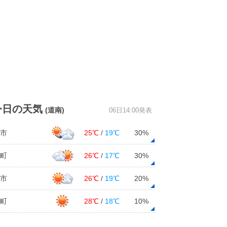
今日の天気
(道南)
06日14:00発表
市
25℃
/
19℃
30%
町
26℃
/
17℃
30%
市
26℃
/
19℃
20%
町
28℃
/
18℃
10%