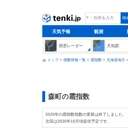
tenki.jp
検
天気予報
観測
雨雲レーダー
天気図
トップ
指数情報一覧
霜指数
北海道地方
森町の霜指数
2025年の霜指数指数の更新は終了しました。
次回は2026年10月頃提供予定です。