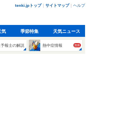
tenki.jpトップ
｜
サイトマップ
｜
ヘルプ
天気
季節特集
天気ニュース
象予報士の解説
熱中症情報
注目