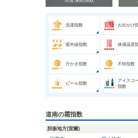
洗濯指数
お出かけ
紫外線指数
体感温度
汗かき指数
不快指数
アイスコ
ビール指数
指数
道南の霜指数
胆振地方(室蘭)