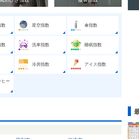
指数
星空指数
傘指数
指数
洗車指数
睡眠指数
冷房指数
アイス指数
ーヒー