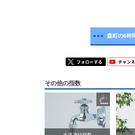
森町の6時
その他の指数
水道凍結指数