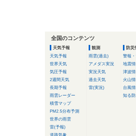
全国のコンテンツ
天気予報
観測
防災
天気予報
雨雲(過去)
警報・
世界天気
アメダス実況
地震情
気圧予報
実況天気
津波情
2週間天気
過去天気
火山情
長期予報
雷(実況)
台風情
雨雲レーダー
知る防
積雪マップ
PM2.5分布予測
世界の雨雲
雷(予報)
道路気象