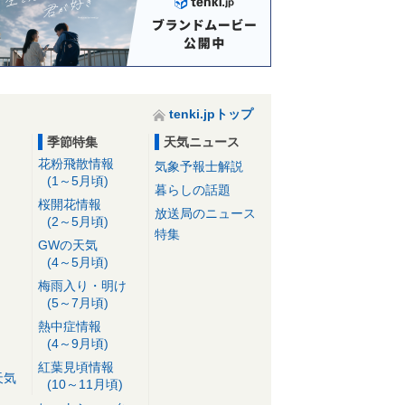
tenki.jpトップ
季節特集
天気ニュース
花粉飛散情報
気象予報士解説
(1～5月頃)
暮らしの話題
桜開花情報
放送局のニュース
(2～5月頃)
特集
GWの天気
(4～5月頃)
梅雨入り・明け
(5～7月頃)
熱中症情報
(4～9月頃)
紅葉見頃情報
天気
(10～11月頃)