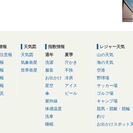
情報
天気図
指数情報
レジャー天気
注意報
天気図
通年
夏季
山の天気
報
気象衛星
洗濯
汗かき
海の天気
報
世界衛星
服装
不快
空港
報
お出かけ
冷房
野球場
報
星空
アイス
サッカー場
災
傘
ビール
ゴルフ場
紫外線
キャンプ場
体感温度
競馬・競艇・競輪
洗車
釣り
睡眠
お出かけスポット