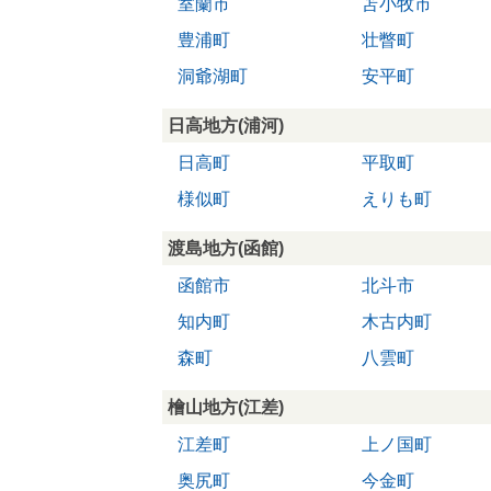
室蘭市
苫小牧市
豊浦町
壮瞥町
洞爺湖町
安平町
日高地方(浦河)
日高町
平取町
様似町
えりも町
渡島地方(函館)
函館市
北斗市
知内町
木古内町
森町
八雲町
檜山地方(江差)
江差町
上ノ国町
奥尻町
今金町