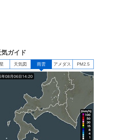
天気ガイド
星
天気図
雨雲
アメダス
PM2.5