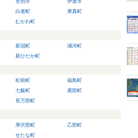
登別市
伊達市
白老町
厚真町
むかわ町
新冠町
浦河町
新ひだか町
松前町
福島町
七飯町
鹿部町
長万部町
厚沢部町
乙部町
せたな町