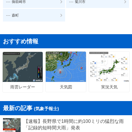
---
---
御前崎市
菊川市
---
森町
おすすめ情報
天気図
実況天気
雨雲レーダー
最新の記事
(気象予報士)
【速報】長野県で1時間に約100ミリの猛烈な雨
「記録的短時間大雨」発表