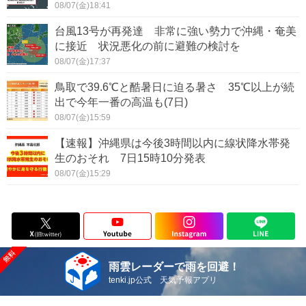
08/07(金)18:41
台風13号が再発達 非常に強い勢力で沖縄・奄美
に接近 状況悪化の前に避難の検討を
08/07(金)17:37
鳥取で39.6℃と酷暑日に迫る暑さ 35℃以上が続
出で今年一番の高温も(7日)
08/07(金)15:59
【速報】沖縄県は今後3時間以内に線状降水帯発
生のおそれ 7日15時10分発表
08/07(金)15:29
雨雲レーダーで雨を回避！
tenki.jp公式 天気予報アプリ