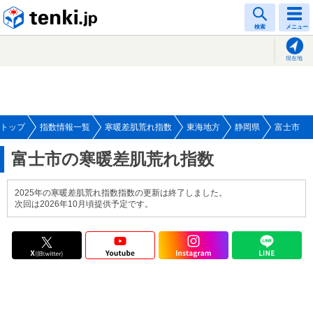
tenki.jp
検索
メニュー
現在地
トップ
指数情報一覧
寒暖差肌荒れ指数
東海地方
静岡県
富士市
富士市の寒暖差肌荒れ指数
2025年の寒暖差肌荒れ指数指数の更新は終了しました。
次回は2026年10月頃提供予定です。