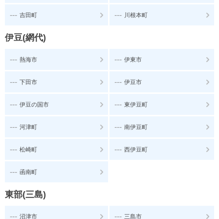
---
---
吉田町
川根本町
伊豆(網代)
---
---
熱海市
伊東市
---
---
下田市
伊豆市
---
---
伊豆の国市
東伊豆町
---
---
河津町
南伊豆町
---
---
松崎町
西伊豆町
---
函南町
東部(三島)
---
---
沼津市
三島市