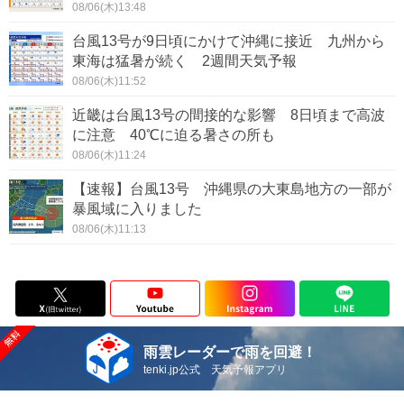
08/06(木)13:48
台風13号が9日頃にかけて沖縄に接近 九州から
東海は猛暑が続く 2週間天気予報
08/06(木)11:52
近畿は台風13号の間接的な影響 8日頃まで高波
に注意 40℃に迫る暑さの所も
08/06(木)11:24
【速報】台風13号 沖縄県の大東島地方の一部が
暴風域に入りました
08/06(木)11:13
雨雲レーダーで雨を回避！
tenki.jp公式 天気予報アプリ