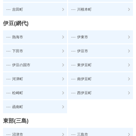
---
---
吉田町
川根本町
伊豆(網代)
---
---
熱海市
伊東市
---
---
下田市
伊豆市
---
---
伊豆の国市
東伊豆町
---
---
河津町
南伊豆町
---
---
松崎町
西伊豆町
---
函南町
東部(三島)
---
---
沼津市
三島市