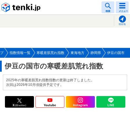
tenki.jp
検索
メニュー
現在地
プ
指数情報一覧
寒暖差肌荒れ指数
東海地方
静岡県
伊豆の国市
伊豆の国市の寒暖差肌荒れ指数
2025年の寒暖差肌荒れ指数指数の更新は終了しました。
次回は2026年10月頃提供予定です。