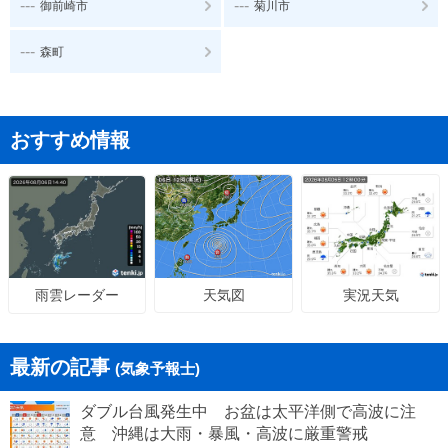
---
---
御前崎市
菊川市
---
森町
おすすめ情報
天気図
実況天気
雨雲レーダー
最新の記事
(気象予報士)
ダブル台風発生中 お盆は太平洋側で高波に注
意 沖縄は大雨・暴風・高波に厳重警戒