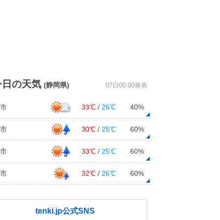
今日の天気
(静岡県)
07日00:00発表
市
33℃
/
26℃
40%
市
30℃
/
25℃
60%
市
33℃
/
25℃
60%
市
32℃
/
26℃
60%
tenki.jp公式SNS