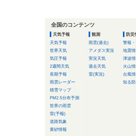
全国のコンテンツ
天気予報
観測
防災
天気予報
雨雲(過去)
警報・
世界天気
アメダス実況
地震情
気圧予報
実況天気
津波情
2週間天気
過去天気
火山情
長期予報
雷(実況)
台風情
雨雲レーダー
知る防
積雪マップ
PM2.5分布予測
世界の雨雲
雷(予報)
道路気象
黄砂情報