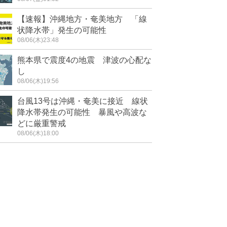
【速報】沖縄地方・奄美地方 「線
状降水帯」発生の可能性
08/06(木)23:48
熊本県で震度4の地震 津波の心配な
し
08/06(木)19:56
台風13号は沖縄・奄美に接近 線状
降水帯発生の可能性 暴風や高波な
どに厳重警戒
08/06(木)18:00