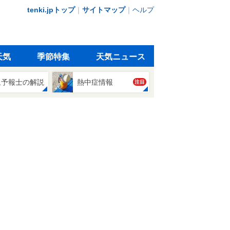
tenki.jpトップ
｜
サイトマップ
｜
ヘルプ
天気
季節特集
天気ニュース
象予報士の解説
熱中症情報
注目