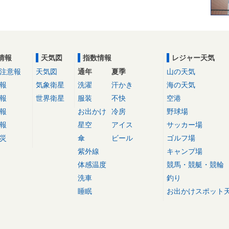
情報
天気図
指数情報
レジャー天気
注意報
天気図
通年
夏季
山の天気
報
気象衛星
洗濯
汗かき
海の天気
報
世界衛星
服装
不快
空港
報
お出かけ
冷房
野球場
報
星空
アイス
サッカー場
災
傘
ビール
ゴルフ場
紫外線
キャンプ場
体感温度
競馬・競艇・競輪
洗車
釣り
睡眠
お出かけスポット