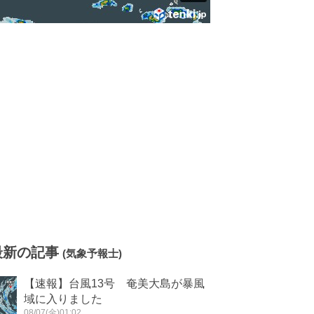
最新の記事
(気象予報士)
【速報】台風13号 奄美大島が暴風
域に入りました
08/07(金)01:02