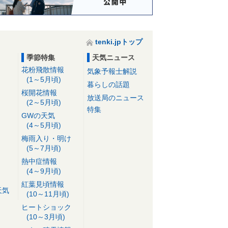
tenki.jpトップ
季節特集
天気ニュース
花粉飛散情報
気象予報士解説
(1～5月頃)
暮らしの話題
桜開花情報
放送局のニュース
(2～5月頃)
特集
GWの天気
(4～5月頃)
梅雨入り・明け
(5～7月頃)
熱中症情報
(4～9月頃)
紅葉見頃情報
天気
(10～11月頃)
ヒートショック
(10～3月頃)