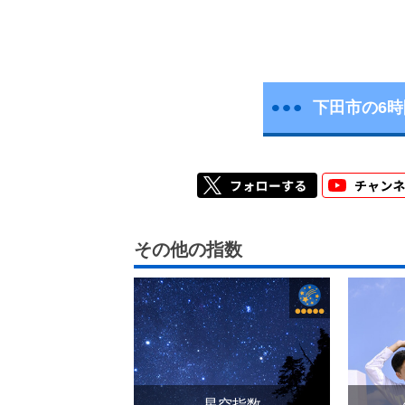
下田市の6
その他の指数
星空指数