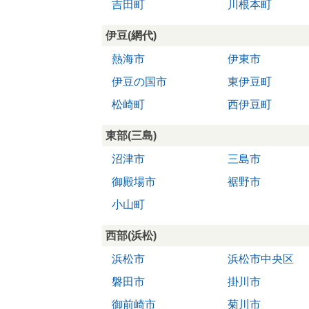
吉田町
川根本町
伊豆(網代)
熱海市
伊東市
伊豆の国市
東伊豆町
松崎町
西伊豆町
東部(三島)
沼津市
三島市
御殿場市
裾野市
小山町
西部(浜松)
浜松市
浜松市中央区
磐田市
掛川市
御前崎市
菊川市