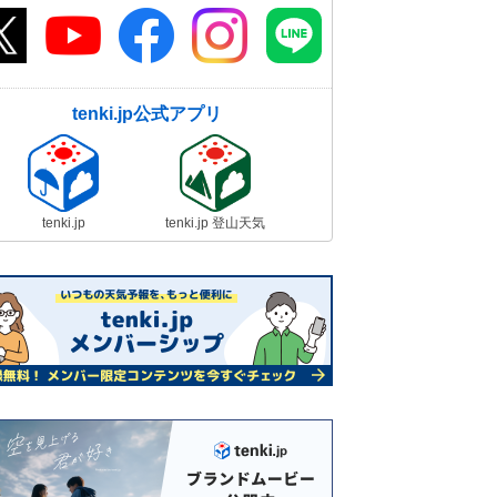
tenki.jp公式アプリ
tenki.jp
tenki.jp 登山天気