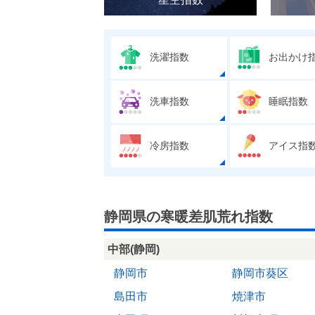
洗濯指数
お出かけ
洗車指数
睡眠指数
冷房指数
アイス指
静岡県の寒暖差肌荒れ指数
中部(静岡)
静岡市
静岡市葵区
島田市
焼津市