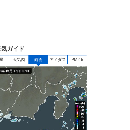
天気ガイド
星
天気図
雨雲
アメダス
PM2.5