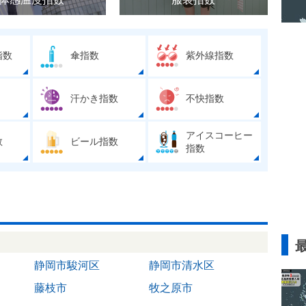
指数
傘指数
紫外線指数
汗かき指数
不快指数
アイスコーヒー
数
ビール指数
指数
静岡市駿河区
静岡市清水区
藤枝市
牧之原市