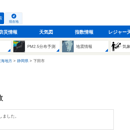
索
現在地
防災情報
天気図
指数情報
レジャー
PM2.5分布予測
地震情報
気
東海地方
静岡県
下田市
数
しました。