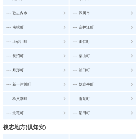
---
---
歌志内市
深川市
---
---
南幌町
奈井江町
---
---
上砂川町
由仁町
---
---
長沼町
栗山町
---
---
月形町
浦臼町
---
---
新十津川町
妹背牛町
---
---
秩父別町
雨竜町
---
---
北竜町
沼田町
後志地方(倶知安)