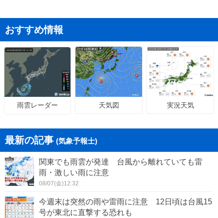
おすすめ情報
天気図
実況天気
雨雲レーダー
最新の記事
(気象予報士)
関東でも雨雲が発達 台風から離れていても雷
雨・激しい雨に注意
08/07(金)12:32
今週末は突然の雨や雷雨に注意 12日頃は台風15
号が東北に直撃する恐れも