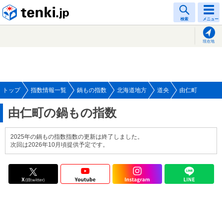
tenki.jp
検索
メニュー
現在地
トップ
指数情報一覧
鍋もの指数
北海道地方
道央
由仁町
由仁町の鍋もの指数
2025年の鍋もの指数指数の更新は終了しました。
次回は2026年10月頃提供予定です。