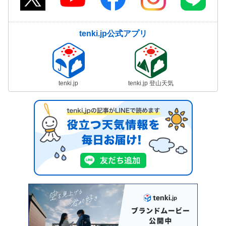
tenki.jp公式アプリ
tenki.jp
tenki.jp 登山天気