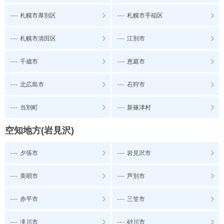
---
---
札幌市厚別区
札幌市手稲区
---
---
札幌市清田区
江別市
---
---
千歳市
恵庭市
---
---
北広島市
石狩市
---
---
当別町
新篠津村
空知地方(岩見沢)
---
---
夕張市
岩見沢市
---
---
美唄市
芦別市
---
---
赤平市
三笠市
---
---
滝川市
砂川市