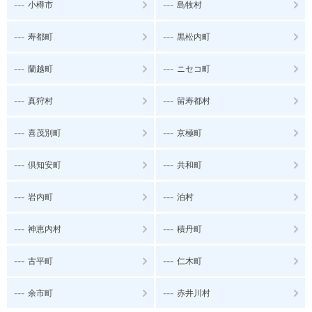
---
---
小樽市
島牧村
---
---
寿都町
黒松内町
---
---
蘭越町
ニセコ町
---
---
真狩村
留寿都村
---
---
喜茂別町
京極町
---
---
倶知安町
共和町
---
---
岩内町
泊村
---
---
神恵内村
積丹町
---
---
古平町
仁木町
---
---
余市町
赤井川村