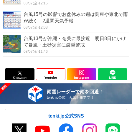
08/07(金)12:16
台風15号の影響でお盆休みの週は関東や東北で雨
が続く 2週間天気予報
08/07(金)12:03
台風13号が沖縄・奄美に最接近 明日8日にかけ
て暴風・土砂災害に厳重警戒
08/07(金)11:46
雨雲レーダーで雨を回避！
tenki.jp公式 天気予報アプリ
tenki.jp公式SNS