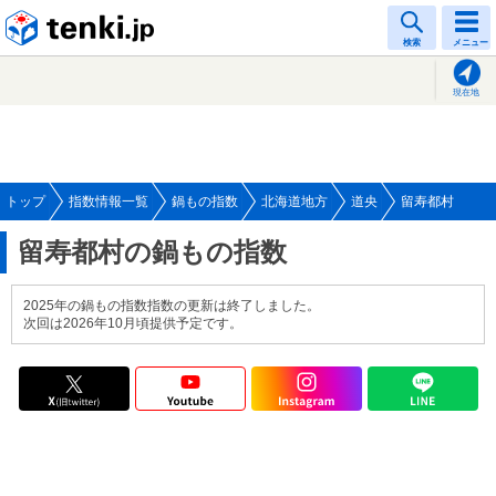
tenki.jp
検索
メニュー
現在地
トップ
指数情報一覧
鍋もの指数
北海道地方
道央
留寿都村
留寿都村の鍋もの指数
2025年の鍋もの指数指数の更新は終了しました。
次回は2026年10月頃提供予定です。