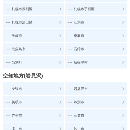
---
---
札幌市厚別区
札幌市手稲区
---
---
札幌市清田区
江別市
---
---
千歳市
恵庭市
---
---
北広島市
石狩市
---
---
当別町
新篠津村
空知地方(岩見沢)
---
---
夕張市
岩見沢市
---
---
美唄市
芦別市
---
---
赤平市
三笠市
---
---
滝川市
砂川市