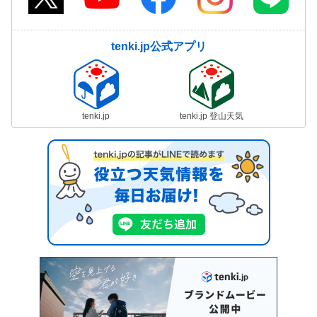
tenki.jp公式アプリ
tenki.jp
tenki.jp 登山天気