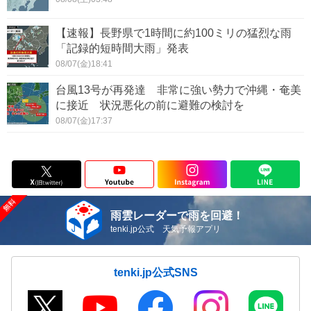
【速報】長野県で1時間に約100ミリの猛烈な雨
「記録的短時間大雨」発表
08/07(金)18:41
台風13号が再発達 非常に強い勢力で沖縄・奄美
に接近 状況悪化の前に避難の検討を
08/07(金)17:37
雨雲レーダーで雨を回避！
tenki.jp公式 天気予報アプリ
tenki.jp公式SNS