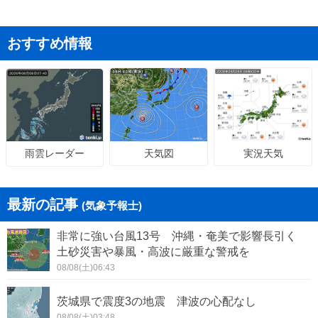
おすすめ情報
天気図
実況天気
雨雲レーダー
最新の記事
(気象予報士)
非常に強い台風13号 沖縄・奄美で影響長引く
土砂災害や暴風・高波に厳重な警戒を
08/08(土)06:43
茨城県で震度3の地震 津波の心配なし
08/08(土)03:48