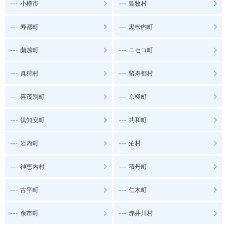
---
---
小樽市
島牧村
---
---
寿都町
黒松内町
---
---
蘭越町
ニセコ町
---
---
真狩村
留寿都村
---
---
喜茂別町
京極町
---
---
倶知安町
共和町
---
---
岩内町
泊村
---
---
神恵内村
積丹町
---
---
古平町
仁木町
---
---
余市町
赤井川村