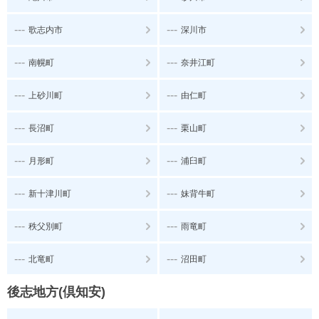
---
---
歌志内市
深川市
---
---
南幌町
奈井江町
---
---
上砂川町
由仁町
---
---
長沼町
栗山町
---
---
月形町
浦臼町
---
---
新十津川町
妹背牛町
---
---
秩父別町
雨竜町
---
---
北竜町
沼田町
後志地方(倶知安)