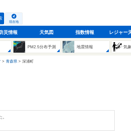
索
現在地
防災情報
天気図
指数情報
レジャー
PM2.5分布予測
地震情報
気
方
青森県
深浦町
た。