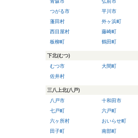
青森市
弘前市
つがる市
平川市
蓬田村
外ヶ浜町
西目屋村
藤崎町
板柳町
鶴田町
下北(むつ)
むつ市
大間町
佐井村
三八上北(八戸)
八戸市
十和田市
七戸町
六戸町
六ヶ所村
おいらせ町
田子町
南部町