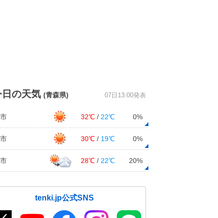
今日の天気
(青森県)
07日13:00発表
市
32℃
/
22℃
0%
市
30℃
/
19℃
0%
市
28℃
/
22℃
20%
tenki.jp公式SNS