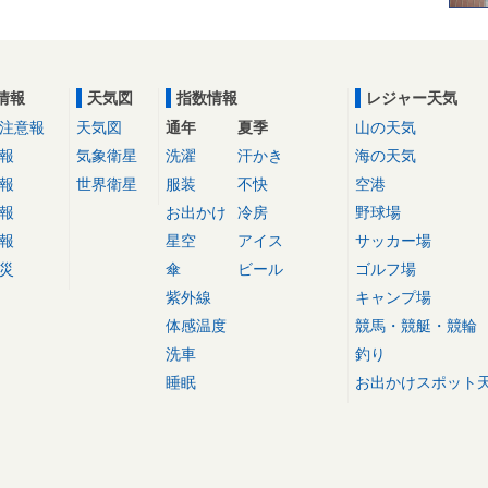
情報
天気図
指数情報
レジャー天気
注意報
天気図
通年
夏季
山の天気
報
気象衛星
洗濯
汗かき
海の天気
報
世界衛星
服装
不快
空港
報
お出かけ
冷房
野球場
報
星空
アイス
サッカー場
災
傘
ビール
ゴルフ場
紫外線
キャンプ場
体感温度
競馬・競艇・競輪
洗車
釣り
睡眠
お出かけスポット