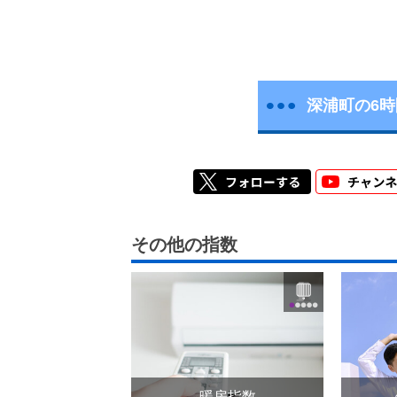
深浦町の6
その他の指数
暖房指数