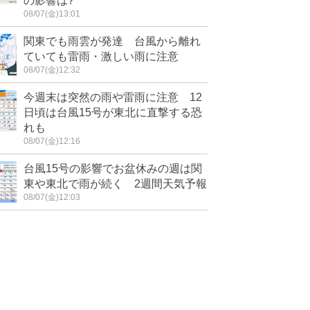
の影響は?
08/07(金)13:01
関東でも雨雲が発達 台風から離れ
ていても雷雨・激しい雨に注意
08/07(金)12:32
今週末は突然の雨や雷雨に注意 12
日頃は台風15号が東北に直撃する恐
れも
08/07(金)12:16
台風15号の影響でお盆休みの週は関
東や東北で雨が続く 2週間天気予報
08/07(金)12:03