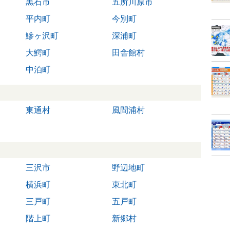
黒石市
五所川原市
平内町
今別町
鰺ヶ沢町
深浦町
大鰐町
田舎館村
中泊町
東通村
風間浦村
三沢市
野辺地町
横浜町
東北町
三戸町
五戸町
階上町
新郷村