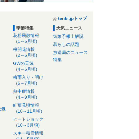
tenki.jpトップ
季節特集
天気ニュース
花粉飛散情報
気象予報士解説
(1～5月頃)
暮らしの話題
桜開花情報
放送局のニュース
(2～5月頃)
特集
GWの天気
(4～5月頃)
梅雨入り・明け
(5～7月頃)
熱中症情報
(4～9月頃)
紅葉見頃情報
天気
(10～11月頃)
ヒートショック
(10～3月頃)
スキー積雪情報