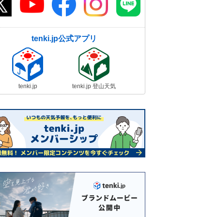
tenki.jp公式アプリ
tenki.jp
tenki.jp 登山天気