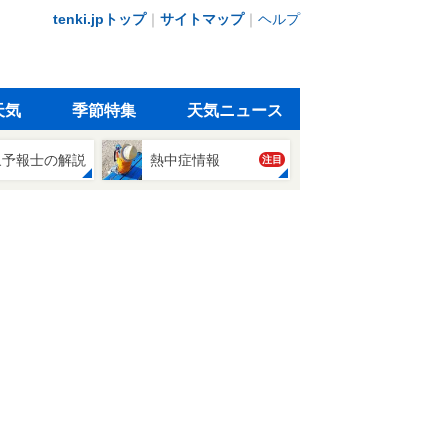
tenki.jpトップ
｜
サイトマップ
｜
ヘルプ
天気
季節特集
天気ニュース
象予報士の解説
熱中症情報
注目