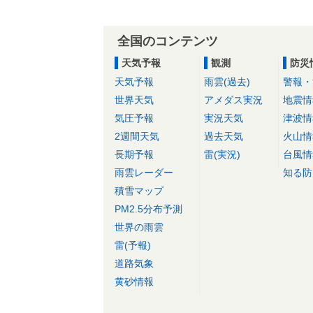
全国のコンテンツ
天気予報
観測
防災
天気予報
雨雲(過去)
警報・
世界天気
アメダス実況
地震情
気圧予報
実況天気
津波情
2週間天気
過去天気
火山情
長期予報
雷(実況)
台風情
雨雲レーダー
知る防
積雪マップ
PM2.5分布予測
世界の雨雲
雷(予報)
道路気象
黄砂情報