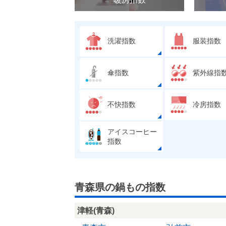
洗濯指数
服装指数
傘指数
紫外線指
不快指数
冷房指数
アイスコーヒー
指数
青森県の鍋もの指数
津軽(青森)