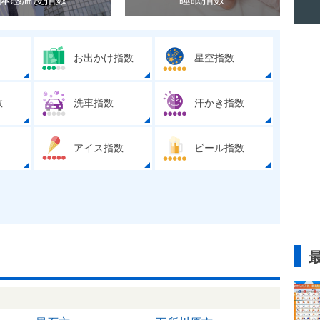
お出かけ指数
星空指数
数
洗車指数
汗かき指数
アイス指数
ビール指数