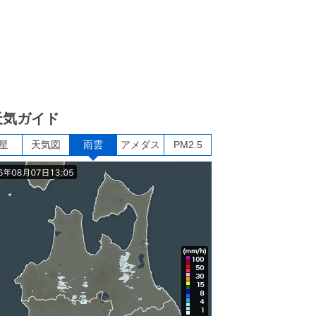
天気ガイド
星
天気図
雨雲
アメダス
PM2.5