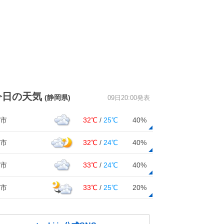
今日の天気
(静岡県)
09日20:00発表
市
32℃
/
25℃
40%
市
32℃
/
24℃
40%
市
33℃
/
24℃
40%
市
33℃
/
25℃
20%