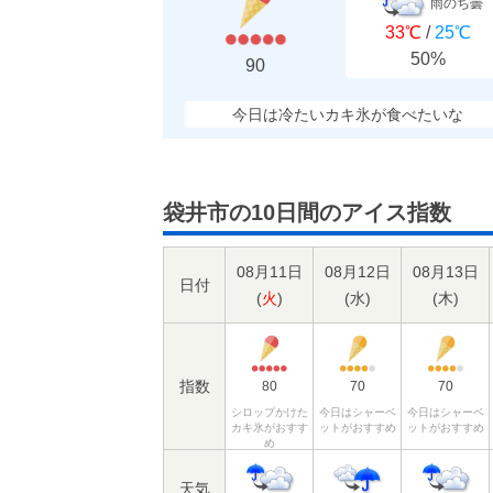
雨のち曇
33℃
/
25℃
50%
90
今日は冷たいカキ氷が食べたいな
袋井市の10日間のアイス指数
08月11日
08月12日
08月13日
日付
(
火
)
(
水
)
(
木
)
指数
80
70
70
シロップかけた
今日はシャーベ
今日はシャーベ
カキ氷がおすす
ットがおすすめ
ットがおすすめ
め
天気