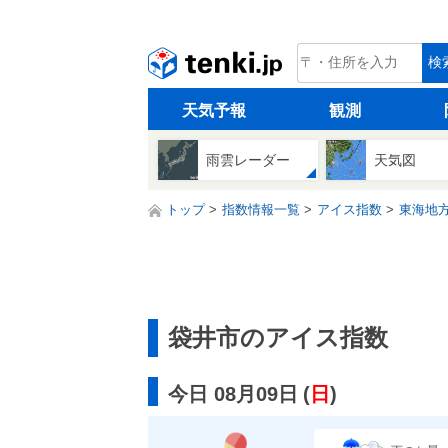
tenki.jp
検
天気予報
観測
雨雲レーダー
天気図
トップ
指数情報一覧
アイス指数
東海地
袋井市のアイス指数
今日 08月09日
(
日
)