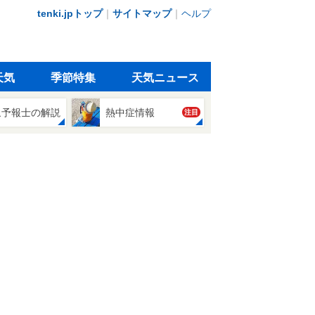
tenki.jpトップ
｜
サイトマップ
｜
ヘルプ
天気
季節特集
天気ニュース
象予報士の解説
熱中症情報
注目