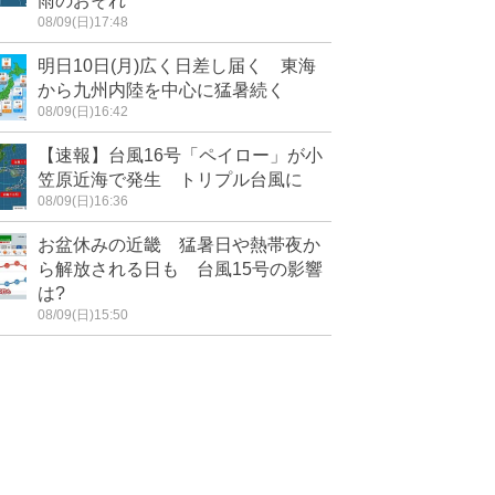
雨のおそれ
08/09(日)17:48
明日10日(月)広く日差し届く 東海
から九州内陸を中心に猛暑続く
08/09(日)16:42
【速報】台風16号「ペイロー」が小
笠原近海で発生 トリプル台風に
08/09(日)16:36
お盆休みの近畿 猛暑日や熱帯夜か
ら解放される日も 台風15号の影響
は?
08/09(日)15:50