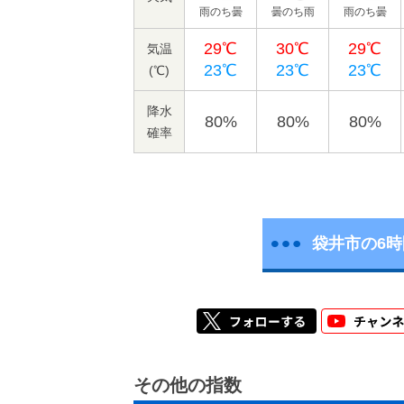
雨のち曇
曇のち雨
雨のち曇
29℃
30℃
29℃
気温
23℃
23℃
23℃
(℃)
降水
80%
80%
80%
確率
袋井市の6
その他の指数