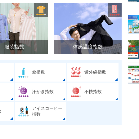
服装指数
体感温度指数
傘指数
紫外線指数
汗かき指数
不快指数
アイスコーヒー
数
指数