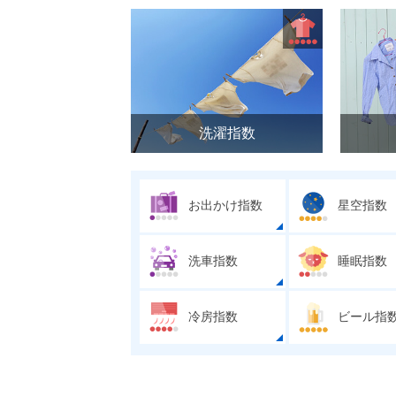
洗濯指数
お出かけ指数
星空指数
洗車指数
睡眠指数
冷房指数
ビール指