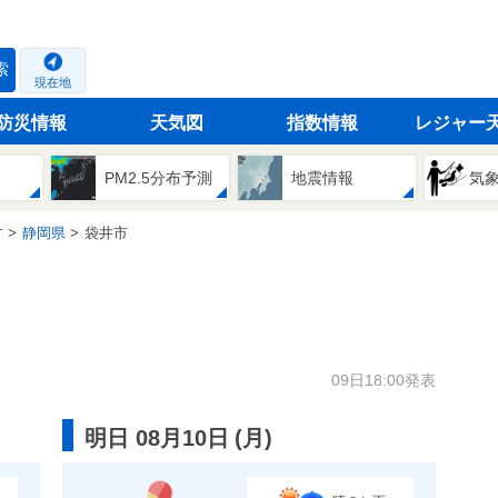
索
現在地
防災情報
天気図
指数情報
レジャー
PM2.5分布予測
地震情報
気
方
静岡県
袋井市
09日18:00発表
明日 08月10日
(
月
)