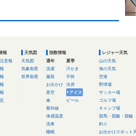
情報
天気図
指数情報
レジャー天気
注意報
天気図
通年
夏季
山の天気
報
気象衛星
洗濯
汗かき
海の天気
報
世界衛星
服装
不快
空港
報
お出かけ
冷房
野球場
報
星空
アイス
サッカー場
災
傘
ビール
ゴルフ場
紫外線
キャンプ場
体感温度
競馬・競艇・競輪
洗車
釣り
睡眠
お出かけスポット