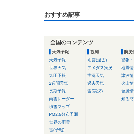
おすすめ記事
全国のコンテンツ
天気予報
観測
防災
天気予報
雨雲(過去)
警報・
世界天気
アメダス実況
地震情
気圧予報
実況天気
津波情
2週間天気
過去天気
火山情
長期予報
雷(実況)
台風情
雨雲レーダー
知る防
積雪マップ
PM2.5分布予測
世界の雨雲
雷(予報)