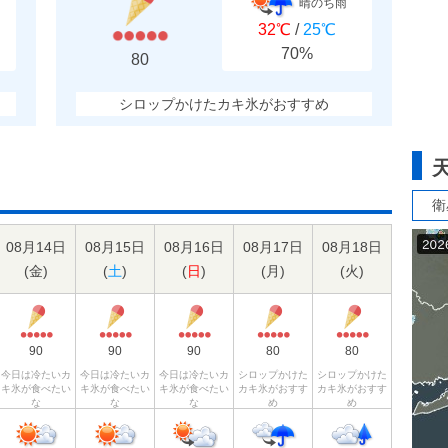
晴のち雨
32℃
/
25℃
70%
80
シロップかけたカキ氷がおすすめ
衛
08月14日
08月15日
08月16日
08月17日
08月18日
(
金
)
(
土
)
(
日
)
(
月
)
(
火
)
90
90
90
80
80
今日は冷たいカ
今日は冷たいカ
今日は冷たいカ
シロップかけた
シロップかけた
キ氷が食べたい
キ氷が食べたい
キ氷が食べたい
カキ氷がおすす
カキ氷がおすす
な
な
な
め
め