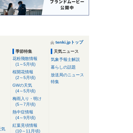
tenki.jpトップ
季節特集
天気ニュース
花粉飛散情報
気象予報士解説
(1～5月頃)
暮らしの話題
桜開花情報
放送局のニュース
(2～5月頃)
特集
GWの天気
(4～5月頃)
梅雨入り・明け
(5～7月頃)
熱中症情報
(4～9月頃)
紅葉見頃情報
天気
(10～11月頃)