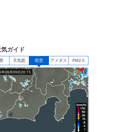
天気ガイド
星
天気図
雨雲
アメダス
PM2.5