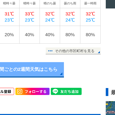
晴時々曇
晴時々曇
晴のち曇
曇のち雨
曇一時雨
31℃
33℃
32℃
32℃
32℃
23℃
23℃
24℃
24℃
25℃
20%
40%
40%
80%
80%
その他の市区町村を見る
時間ごとの2週間天気はこちら