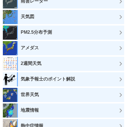
雨雲レーダー
天気図
PM2.5分布予測
アメダス
2週間天気
気象予報士のポイント解説
世界天気
地震情報
熱中症情報