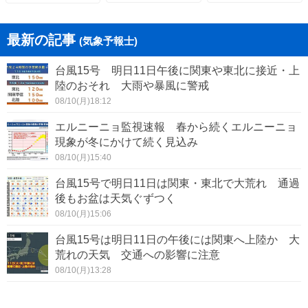
最新の記事
(気象予報士)
台風15号 明日11日午後に関東や東北に接近・上
陸のおそれ 大雨や暴風に警戒
08/10(月)18:12
エルニーニョ監視速報 春から続くエルニーニョ
現象が冬にかけて続く見込み
08/10(月)15:40
台風15号で明日11日は関東・東北で大荒れ 通過
後もお盆は天気ぐずつく
08/10(月)15:06
台風15号は明日11日の午後には関東へ上陸か 大
荒れの天気 交通への影響に注意
08/10(月)13:28