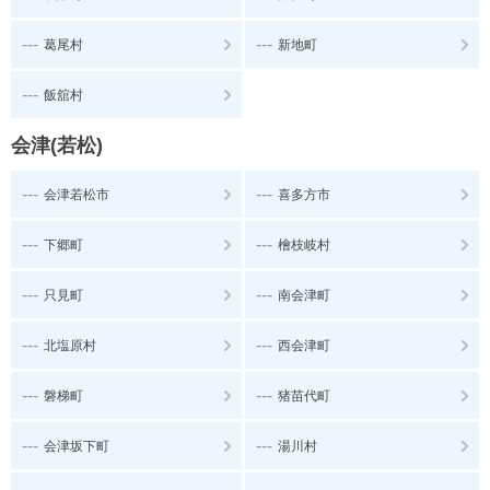
---
---
葛尾村
新地町
---
飯舘村
会津(若松)
---
---
会津若松市
喜多方市
---
---
下郷町
檜枝岐村
---
---
只見町
南会津町
---
---
北塩原村
西会津町
---
---
磐梯町
猪苗代町
---
---
会津坂下町
湯川村