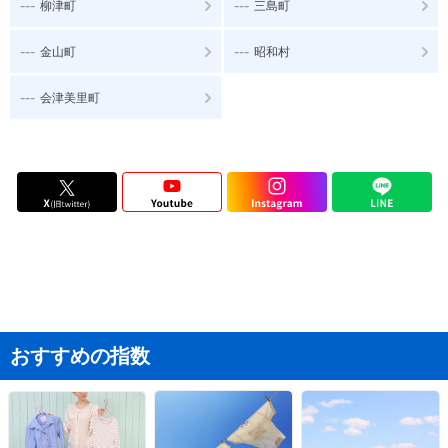
---
---
柳津町
三島町
---
---
金山町
昭和村
---
会津美里町
おすすめの指数