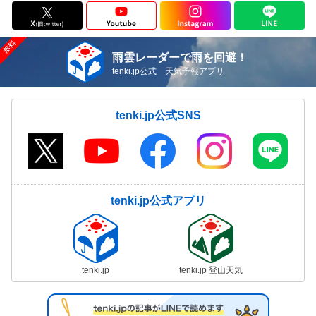
雨雲レーダーで雨を回避！
tenki.jp公式 天気予報アプリ
tenki.jp公式SNS
tenki.jp公式アプリ
tenki.jp
tenki.jp 登山天気