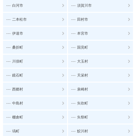
---
---
白河市
須賀川市
---
---
二本松市
田村市
---
---
伊達市
本宮市
---
---
桑折町
国見町
---
---
川俣町
大玉村
---
---
鏡石町
天栄村
---
---
西郷村
泉崎村
---
---
中島村
矢吹町
---
---
棚倉町
矢祭町
---
---
塙町
鮫川村