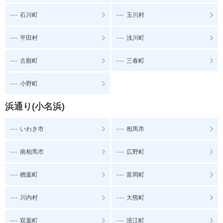
---
---
石川町
玉川村
---
---
平田村
浅川町
---
---
古殿町
三春町
---
小野町
浜通り(小名浜)
---
---
いわき市
相馬市
---
---
南相馬市
広野町
---
---
楢葉町
富岡町
---
---
川内村
大熊町
---
---
双葉町
浪江町