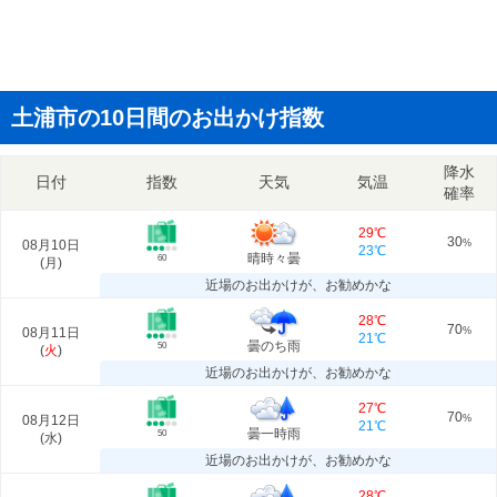
土浦市の10日間のお出かけ指数
降水
日付
指数
天気
気温
確率
29℃
30
08月10日
%
23℃
晴時々曇
60
(
月
)
近場のお出かけが、お勧めかな
28℃
70
08月11日
%
21℃
曇のち雨
50
(
火
)
近場のお出かけが、お勧めかな
27℃
70
08月12日
%
21℃
曇一時雨
50
(
水
)
近場のお出かけが、お勧めかな
28℃