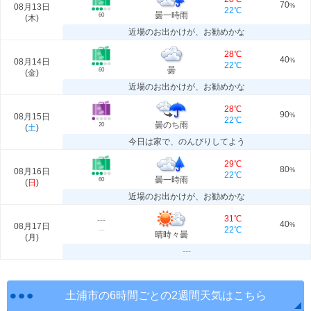
70
08月13日
%
22℃
曇一時雨
60
(
木
)
近場のお出かけが、お勧めかな
28℃
40
08月14日
%
22℃
曇
60
(
金
)
近場のお出かけが、お勧めかな
28℃
90
08月15日
%
22℃
曇のち雨
20
(
土
)
今日は家で、のんびりしてよう
29℃
80
08月16日
%
22℃
曇一時雨
60
(
日
)
近場のお出かけが、お勧めかな
31℃
---
40
08月17日
%
22℃
---
晴時々曇
(
月
)
---
土浦市の6時間ごとの2週間天気はこちら