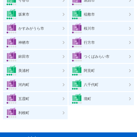
守谷市
筑西市
坂東市
稲敷市
かすみがうら市
桜川市
神栖市
行方市
鉾田市
つくばみらい市
美浦村
阿見町
河内町
八千代町
五霞町
境町
利根町