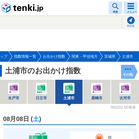
tenki.jp
検索
メニュー
現在地
ップ
指数情報一覧
お出かけ指数
関東・甲信地方
茨城県
土浦市
土浦市のお出かけ指数
その他
水戸市
日立市
土浦市
鹿嶋市
古河市
08日02:00発表
08月08日
(
土
)
晴