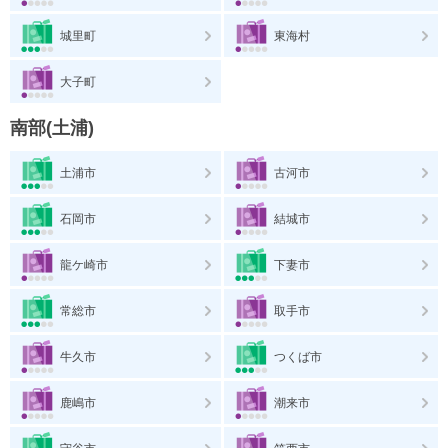
城里町
東海村
大子町
南部(土浦)
土浦市
古河市
石岡市
結城市
龍ケ崎市
下妻市
常総市
取手市
牛久市
つくば市
鹿嶋市
潮来市