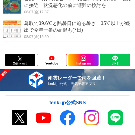
に接近 状況悪化の前に避難の検討を
08/07(金)17:37
鳥取で39.6℃と酷暑日に迫る暑さ 35℃以上が続
出で今年一番の高温も(7日)
08/07(金)15:59
雨雲レーダーで雨を回避！
tenki.jp公式 天気予報アプリ
tenki.jp公式SNS