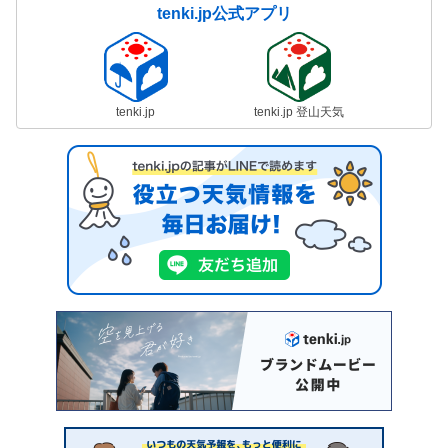
tenki.jp公式アプリ
tenki.jp
tenki.jp 登山天気