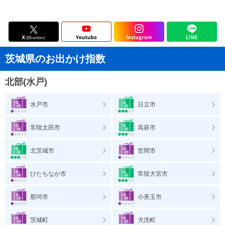
茨城県のお出かけ指数
北部(水戸)
水戸市
日立市
常陸太田市
高萩市
北茨城市
笠間市
ひたちなか市
常陸大宮市
那珂市
小美玉市
茨城町
大洗町