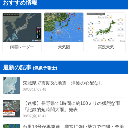
おすすめ情報
天気図
実況天気
雨雲レーダー
最新の記事
(気象予報士)
茨城県で震度3の地震 津波の心配なし
08/08(土)03:48
【速報】長野県で1時間に約100ミリの猛烈な雨
「記録的短時間大雨」発表
08/07(金)18:41
台風13号が再発達 非常に強い勢力で沖縄・奄美