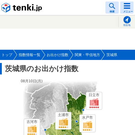
tenki.jp
検索
メニュー
現在地
トップ
指数情報一覧
お出かけ指数
関東・甲信地方
茨城県
茨城県のお出かけ指数
08月10日(
月
)
日立市
土浦市
水戸市
古河市