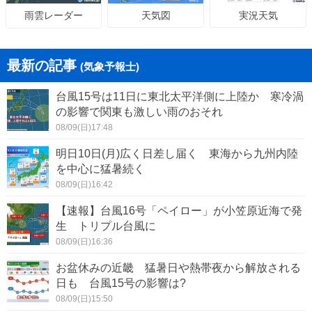
天気図
実況天気
雨雲レーダー
最新の記事
(気象予報士)
台風15号は11日に東北太平洋側に上陸か 寒冷渦
の影響で関東も激しい雨のおそれ
08/09(日)17:48
明日10日(月)広く日差し届く 東海から九州内陸
を中心に猛暑続く
08/09(日)16:42
【速報】台風16号「ペイロー」が小笠原近海で発
生 トリプル台風に
08/09(日)16:36
お盆休みの近畿 猛暑日や熱帯夜から解放される
日も 台風15号の影響は?
08/09(日)15:50