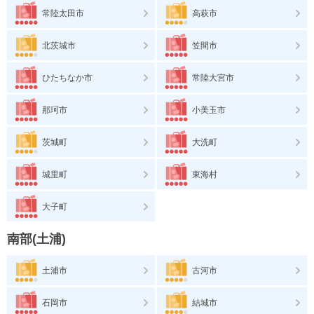
常陸太田市
高萩市
北茨城市
笠間市
ひたちなか市
常陸大宮市
那珂市
小美玉市
茨城町
大洗町
城里町
東海村
大子町
南部(土浦)
土浦市
古河市
石岡市
結城市