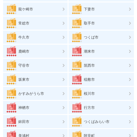
龍ケ崎市
下妻市
常総市
取手市
牛久市
つくば市
鹿嶋市
潮来市
守谷市
筑西市
坂東市
稲敷市
かすみがうら市
桜川市
神栖市
行方市
鉾田市
つくばみらい市
美浦村
阿見町