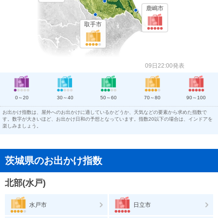
鹿嶋市
取手市
09日22:00発表
0～20
30～40
50～60
70～80
90～100
お出かけ指数は、屋外へのお出かけに適しているかどうか、天気などの要素から求めた指数で
す。数字が大きいほど、お出かけ日和の予想となっています。指数20以下の場合は、インドアを
楽しみましょう。
茨城県のお出かけ指数
北部(水戸)
水戸市
日立市