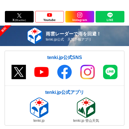
雨雲レーダーで雨を回避！
tenki.jp公式 天気予報アプリ
tenki.jp公式SNS
tenki.jp公式アプリ
tenki.jp
tenki.jp 登山天気