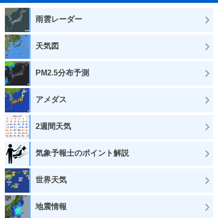
雨雲レーダー
天気図
PM2.5分布予測
アメダス
2週間天気
気象予報士のポイント解説
世界天気
地震情報