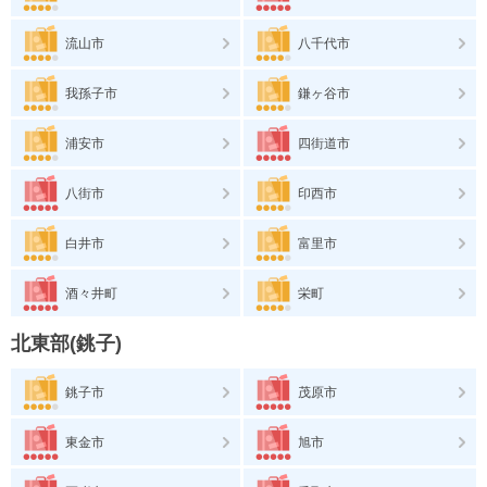
流山市
八千代市
我孫子市
鎌ヶ谷市
浦安市
四街道市
八街市
印西市
白井市
富里市
酒々井町
栄町
北東部(銚子)
銚子市
茂原市
東金市
旭市