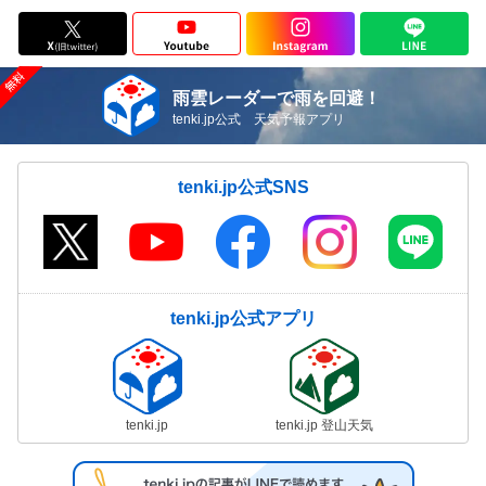
雨雲レーダーで雨を回避！
tenki.jp公式 天気予報アプリ
tenki.jp公式SNS
tenki.jp公式アプリ
tenki.jp
tenki.jp 登山天気