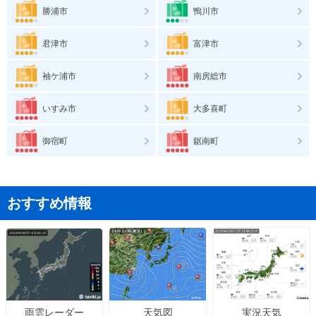
勝浦市
鴨川市
君津市
富津市
袖ケ浦市
南房総市
いすみ市
大多喜町
御宿町
鋸南町
おすすめ情報
天気図
実況天気
雨雲レーダー