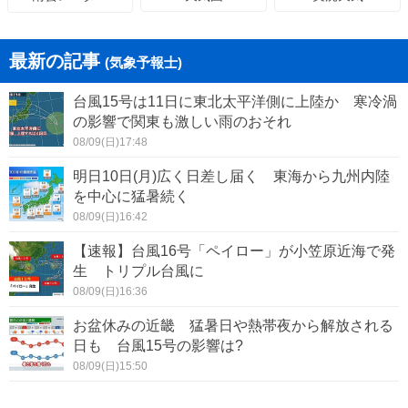
最新の記事
(気象予報士)
台風15号は11日に東北太平洋側に上陸か 寒冷渦
の影響で関東も激しい雨のおそれ
08/09(日)17:48
明日10日(月)広く日差し届く 東海から九州内陸
を中心に猛暑続く
08/09(日)16:42
【速報】台風16号「ペイロー」が小笠原近海で発
生 トリプル台風に
08/09(日)16:36
お盆休みの近畿 猛暑日や熱帯夜から解放される
日も 台風15号の影響は?
08/09(日)15:50