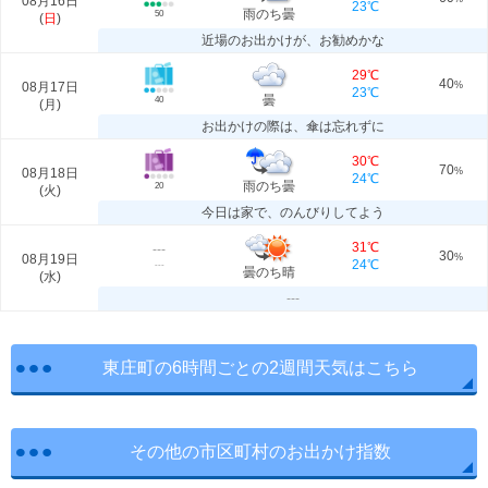
08月16日
23℃
雨のち曇
50
(
日
)
近場のお出かけが、お勧めかな
29℃
40
08月17日
%
23℃
曇
40
(
月
)
お出かけの際は、傘は忘れずに
30℃
70
08月18日
%
24℃
雨のち曇
20
(
火
)
今日は家で、のんびりしてよう
31℃
---
30
08月19日
%
24℃
---
曇のち晴
(
水
)
---
東庄町の6時間ごとの2週間天気はこちら
その他の市区町村のお出かけ指数