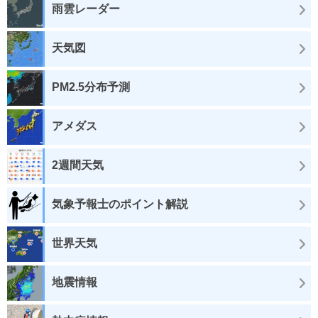
雨雲レーダー
天気図
PM2.5分布予測
アメダス
2週間天気
気象予報士のポイント解説
世界天気
地震情報