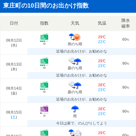
東庄町の10日間のお出かけ指数
降水
日付
指数
天気
気温
確率
29℃
60
08月12日
%
22℃
雨のち晴
50
(
水
)
近場のお出かけが、お勧めかな
29℃
90
08月13日
%
23℃
曇のち雨
60
(
木
)
近場のお出かけが、お勧めかな
28℃
90
08月14日
%
23℃
曇のち雨
60
(
金
)
近場のお出かけが、お勧めかな
28℃
90
08月15日
%
23℃
雨
20
(
土
)
今日は家で、のんびりしてよう
29℃
60
%