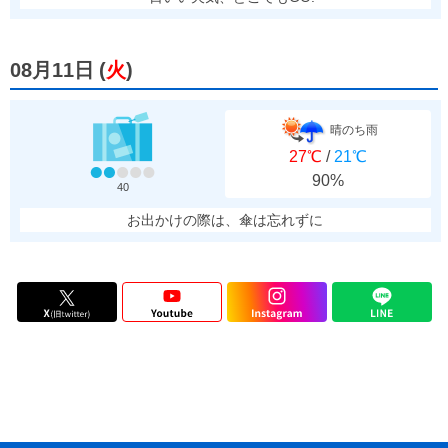
08月11日
(
火
)
晴のち雨
27℃
/
21℃
90%
40
お出かけの際は、傘は忘れずに