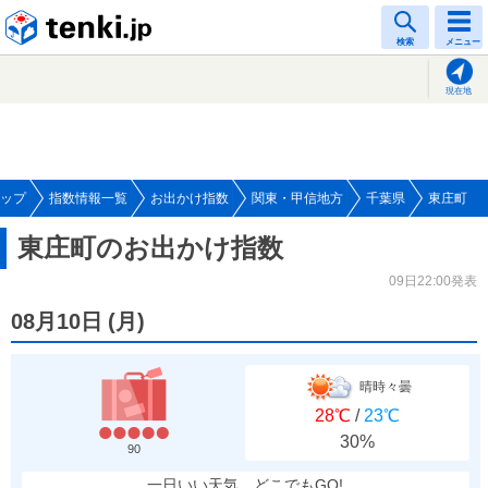
tenki.jp
検索
メニュー
現在地
ップ
指数情報一覧
お出かけ指数
関東・甲信地方
千葉県
東庄町
東庄町のお出かけ指数
09日22:00発表
08月10日
(
月
)
晴時々曇
28℃
/
23℃
30%
90
一日いい天気、どこでもGO!