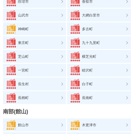
匝瑳市
香取市
山武市
大網白里市
神崎町
多古町
東庄町
九十九里町
芝山町
横芝光町
一宮町
睦沢町
長生村
白子町
長柄町
長南町
南部(館山)
館山市
木更津市