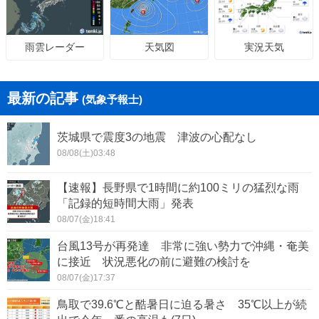
天気図
実況天気
雨雲レーダー
最新の記事
(気象予報士)
茨城県で震度3の地震 津波の心配なし
08/08(土)03:48
【速報】長野県で1時間に約100ミリの猛烈な雨
「記録的短時間大雨」発表
08/07(金)18:41
台風13号が再発達 非常に強い勢力で沖縄・奄美
に接近 状況悪化の前に避難の検討を
08/07(金)17:37
鳥取で39.6℃と酷暑日に迫る暑さ 35℃以上が続