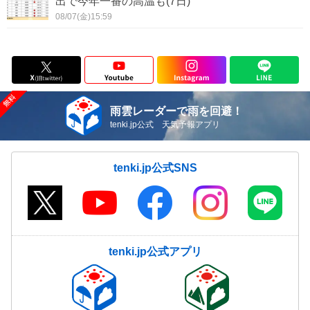
出で今年一番の高温も(7日)
08/07(金)15:59
雨雲レーダーで雨を回避！
tenki.jp公式 天気予報アプリ
tenki.jp公式SNS
tenki.jp公式アプリ