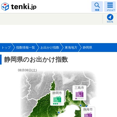
tenki.jp
検索
メニュー
現在地
トップ
指数情報一覧
お出かけ指数
東海地方
静岡県
静岡県のお出かけ指数
08月08日(
土
)
三島市
静岡市
熱海市