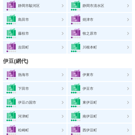
静岡市駿河区
静岡市清水区
島田市
焼津市
藤枝市
牧之原市
吉田町
川根本町
伊豆(網代)
熱海市
伊東市
下田市
伊豆市
伊豆の国市
東伊豆町
河津町
南伊豆町
松崎町
西伊豆町