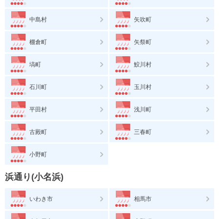
中島村
矢吹町
棚倉町
矢祭町
塙町
鮫川村
石川町
玉川村
平田村
浅川町
古殿町
三春町
小野町
浜通り(小名浜)
いわき市
相馬市