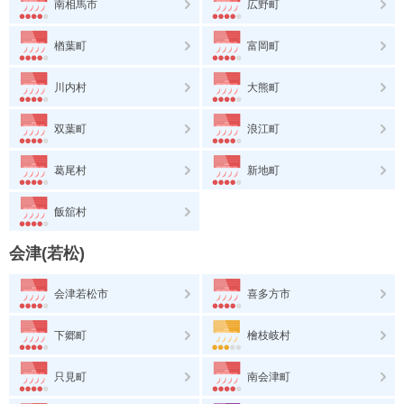
南相馬市
広野町
楢葉町
富岡町
川内村
大熊町
双葉町
浪江町
葛尾村
新地町
飯舘村
会津(若松)
会津若松市
喜多方市
下郷町
檜枝岐村
只見町
南会津町