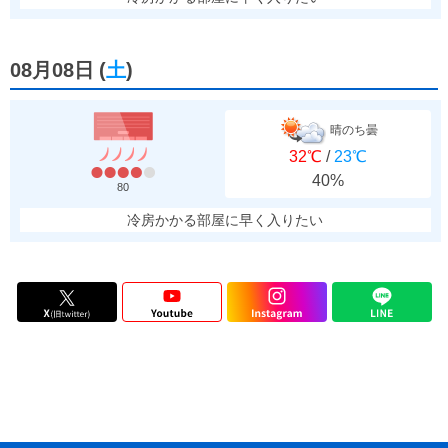
08月08日
(
土
)
晴のち曇
32℃
/
23℃
40%
80
冷房かかる部屋に早く入りたい