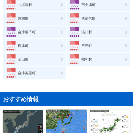
北塩原村
西会津町
磐梯町
猪苗代町
会津坂下町
湯川村
柳津町
三島町
金山町
昭和村
会津美里町
おすすめ情報