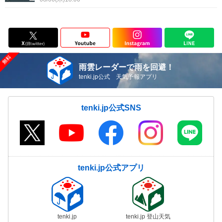
雨雲レーダーで雨を回避！
tenki.jp公式 天気予報アプリ
tenki.jp公式SNS
tenki.jp公式アプリ
tenki.jp
tenki.jp 登山天気