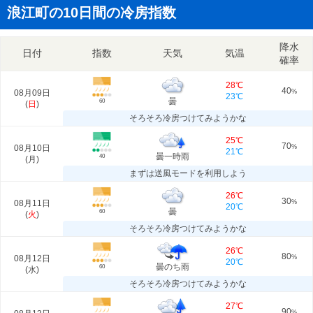
浪江町の10日間の冷房指数
降水
日付
指数
天気
気温
確率
28℃
40
08月09日
%
23℃
曇
60
(
日
)
そろそろ冷房つけてみようかな
25℃
70
08月10日
%
21℃
曇一時雨
40
(
月
)
まずは送風モードを利用しよう
26℃
30
08月11日
%
20℃
曇
60
(
火
)
そろそろ冷房つけてみようかな
26℃
80
08月12日
%
20℃
曇のち雨
60
(
水
)
そろそろ冷房つけてみようかな
27℃
90
%