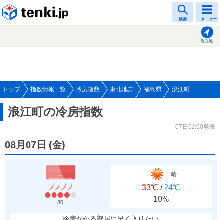
tenki.jp
検索
メニュー
現在地
トップ
指数情報一覧
冷房指数
東北地方
福島県
浪江町
浪江町の冷房指数
07日02:00発表
08月07日
(
金
)
晴
33℃
/
24℃
10%
80
冷房かかる部屋に早く入りたい