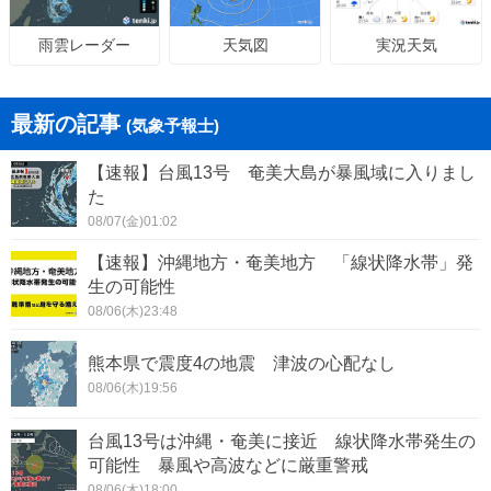
天気図
実況天気
雨雲レーダー
最新の記事
(気象予報士)
【速報】台風13号 奄美大島が暴風域に入りまし
た
08/07(金)01:02
【速報】沖縄地方・奄美地方 「線状降水帯」発
生の可能性
08/06(木)23:48
熊本県で震度4の地震 津波の心配なし
08/06(木)19:56
台風13号は沖縄・奄美に接近 線状降水帯発生の
可能性 暴風や高波などに厳重警戒
08/06(木)18:00