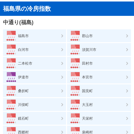
福島県の冷房指数
中通り(福島)
福島市
郡山市
白河市
須賀川市
二本松市
田村市
伊達市
本宮市
桑折町
国見町
川俣町
大玉村
鏡石町
天栄村
西郷村
泉崎村