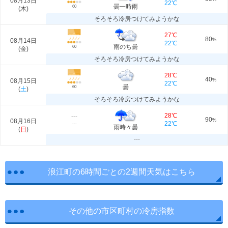
08月13日
22℃
曇一時雨
60
(
木
)
そろそろ冷房つけてみようかな
27℃
80
08月14日
%
22℃
雨のち曇
60
(
金
)
そろそろ冷房つけてみようかな
28℃
40
08月15日
%
22℃
曇
60
(
土
)
そろそろ冷房つけてみようかな
28℃
---
90
08月16日
%
22℃
---
雨時々曇
(
日
)
---
浪江町の6時間ごとの2週間天気はこちら
その他の市区町村の冷房指数