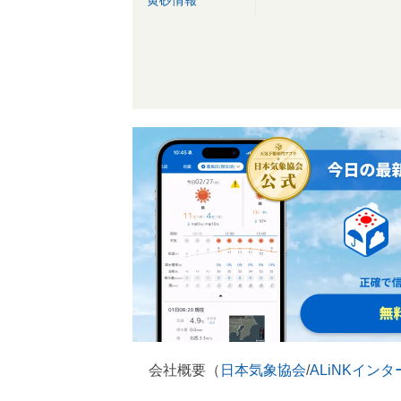
黄砂情報
会社概要（
日本気象協会
/
ALiNKイン