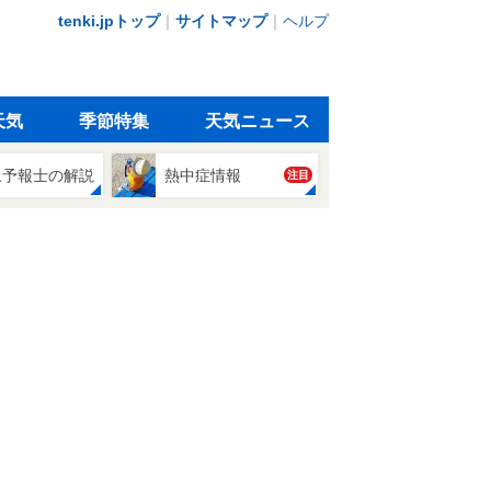
tenki.jpトップ
｜
サイトマップ
｜
ヘルプ
天気
季節特集
天気ニュース
象予報士の解説
熱中症情報
注目