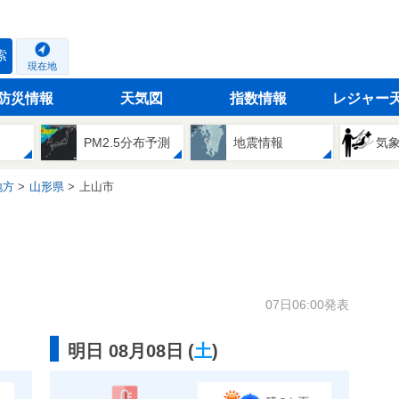
索
現在地
防災情報
天気図
指数情報
レジャー
PM2.5分布予測
地震情報
気
地方
山形県
上山市
07日06:00発表
明日 08月08日
(
土
)