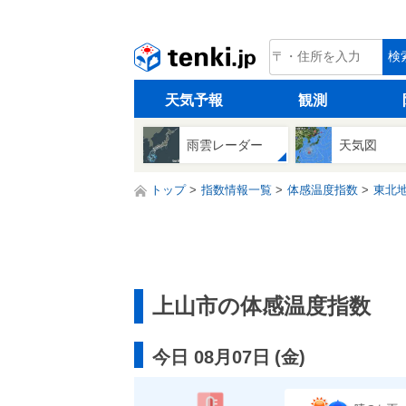
tenki.jp
検
天気予報
観測
雨雲レーダー
天気図
トップ
指数情報一覧
体感温度指数
東北
上山市の体感温度指数
今日 08月07日
(
金
)