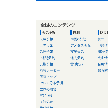
全国のコンテンツ
天気予報
観測
防災
天気予報
雨雲(過去)
警報・
世界天気
アメダス実況
地震情
気圧予報
実況天気
津波情
2週間天気
過去天気
火山情
長期予報
雷(実況)
台風情
雨雲レーダー
知る防
積雪マップ
PM2.5分布予測
世界の雨雲
雷(予報)
道路気象