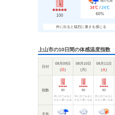
晴のち雨
34℃
/
24℃
60%
100
外に出ると猛烈に暑さを感じる
上山市の10日間の体感温度指数
08月09日
08月10日
08月11日
日付
(
日
)
(
月
)
(
火
)
指数
90
90
90
外に出てみると
外に出てみると
外に出てみると
かなり暑いなあ
かなり暑いなあ
かなり暑いなあ
天気