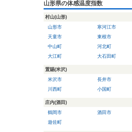
山形県の体感温度指数
村山(山形)
山形市
寒河江市
天童市
東根市
中山町
河北町
大江町
大石田町
置賜(米沢)
米沢市
長井市
川西町
小国町
庄内(酒田)
鶴岡市
酒田市
遊佐町