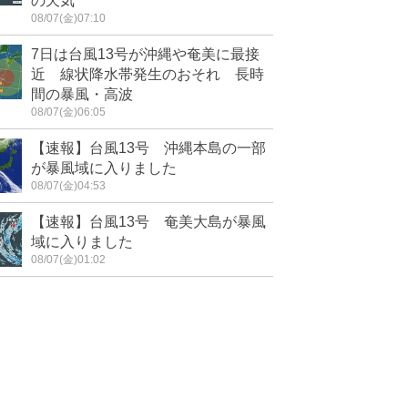
の天気
08/07(金)07:10
7日は台風13号が沖縄や奄美に最接
近 線状降水帯発生のおそれ 長時
間の暴風・高波
08/07(金)06:05
【速報】台風13号 沖縄本島の一部
が暴風域に入りました
08/07(金)04:53
【速報】台風13号 奄美大島が暴風
域に入りました
08/07(金)01:02