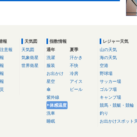
情報
天気図
指数情報
レジャー天気
注意報
天気図
通年
夏季
山の天気
報
気象衛星
洗濯
汗かき
海の天気
報
世界衛星
服装
不快
空港
報
お出かけ
冷房
野球場
報
星空
アイス
サッカー場
災
傘
ビール
ゴルフ場
紫外線
キャンプ場
体感温度
競馬・競艇・競輪
洗車
釣り
睡眠
お出かけスポット