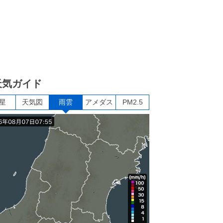
天気ガイド
星
天気図
雨雲
アメダス
PM2.5