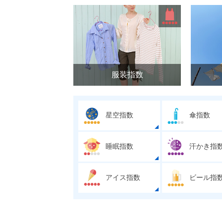
服装指数
星空指数
傘指数
睡眠指数
汗かき指
アイス指数
ビール指