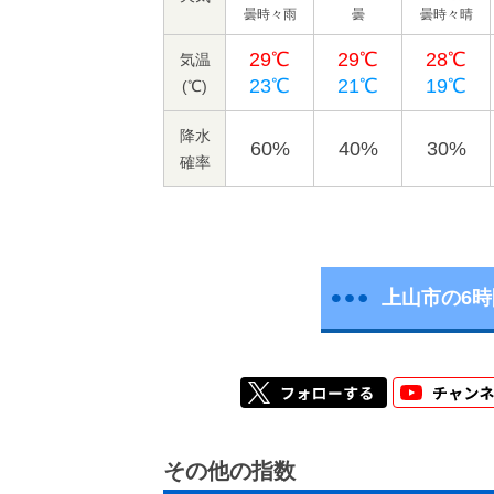
曇時々雨
曇
曇時々晴
29℃
29℃
28℃
気温
23℃
21℃
19℃
(℃)
降水
60%
40%
30%
確率
上山市の6
その他の指数