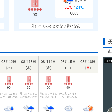
晴のち雨
31℃
/
24℃
60%
90
外に出てみるとかなり暑いなあ
衛
08月12日
08月13日
08月14日
08月15日
08月16日
(
水
)
(
木
)
(
金
)
(
土
)
(
日
)
---
90
90
90
90
---
外に出てみると
外に出てみると
外に出てみると
外に出てみると
---
かなり暑いなあ
かなり暑いなあ
かなり暑いなあ
かなり暑いなあ