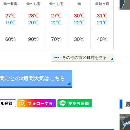
曇一時雨
曇のち雨
曇のち雨
曇
曇時々晴
27℃
28℃
27℃
30℃
31℃
19℃
20℃
22℃
22℃
21℃
60%
90%
70%
30%
40%
その他の市区町村を見る
時間ごとの2週間天気はこちら