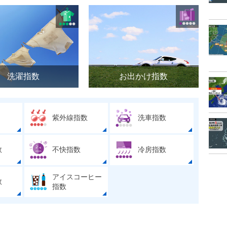
洗濯指数
お出かけ指数
紫外線指数
洗車指数
数
不快指数
冷房指数
アイスコーヒー
数
指数