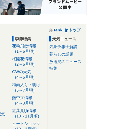
tenki.jpトップ
季節特集
天気ニュース
花粉飛散情報
気象予報士解説
(1～5月頃)
暮らしの話題
桜開花情報
放送局のニュース
(2～5月頃)
特集
GWの天気
(4～5月頃)
梅雨入り・明け
(5～7月頃)
熱中症情報
(4～9月頃)
紅葉見頃情報
天気
(10～11月頃)
ヒートショック