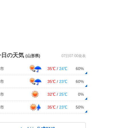
今日の天気
(山形県)
07日07:00発表
市
35℃
/
24℃
60%
市
35℃
/
23℃
60%
市
32℃
/
25℃
0%
市
35℃
/
23℃
50%