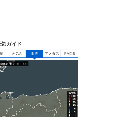
天気ガイド
星
天気図
雨雲
アメダス
PM2.5