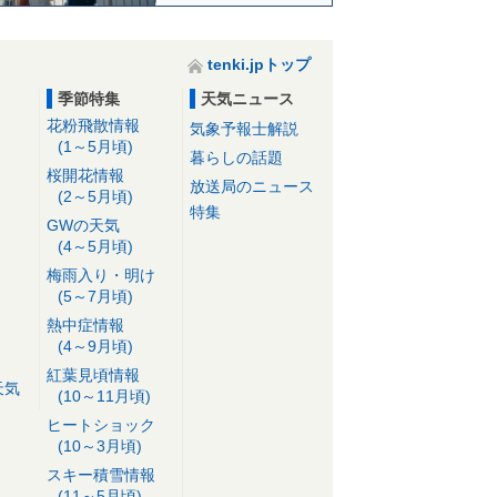
tenki.jpトップ
季節特集
天気ニュース
花粉飛散情報
気象予報士解説
(1～5月頃)
暮らしの話題
桜開花情報
放送局のニュース
(2～5月頃)
特集
GWの天気
(4～5月頃)
梅雨入り・明け
(5～7月頃)
熱中症情報
(4～9月頃)
紅葉見頃情報
天気
(10～11月頃)
ヒートショック
(10～3月頃)
スキー積雪情報
(11～5月頃)