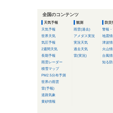
全国のコンテンツ
天気予報
観測
防災
天気予報
雨雲(過去)
警報・
世界天気
アメダス実況
地震情
気圧予報
実況天気
津波情
2週間天気
過去天気
火山情
長期予報
雷(実況)
台風情
雨雲レーダー
知る防
積雪マップ
PM2.5分布予測
世界の雨雲
雷(予報)
道路気象
黄砂情報