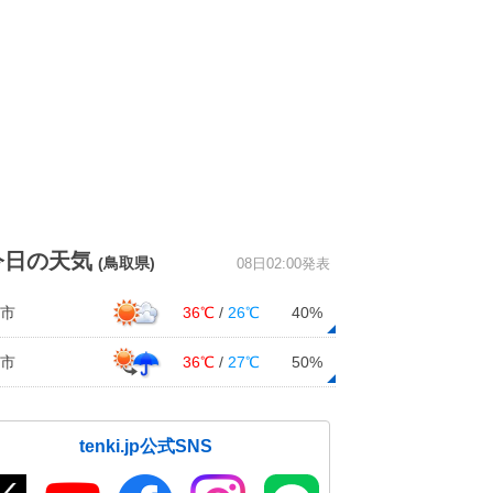
今日の天気
(鳥取県)
08日02:00発表
市
36℃
/
26℃
40%
市
36℃
/
27℃
50%
tenki.jp公式SNS