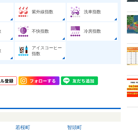
紫外線指数
洗車指数
数
不快指数
冷房指数
アイスコーヒー
数
指数
若桜町
智頭町