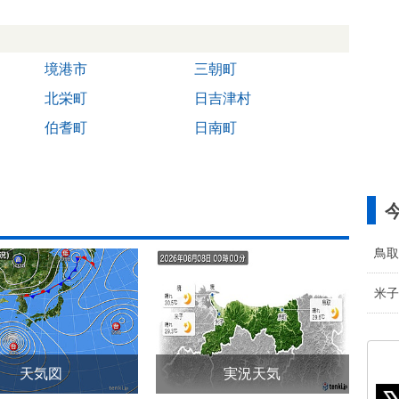
境港市
三朝町
北栄町
日吉津村
伯耆町
日南町
鳥取
米子
天気図
実況天気