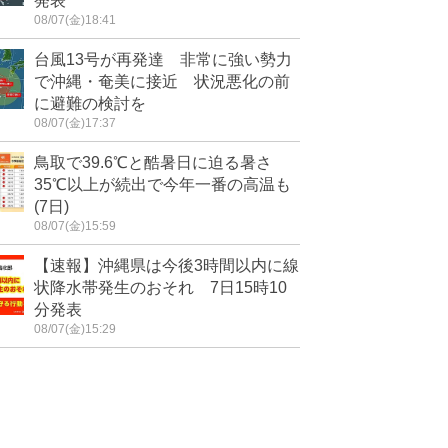
発表
08/07(金)18:41
台風13号が再発達 非常に強い勢力
で沖縄・奄美に接近 状況悪化の前
に避難の検討を
08/07(金)17:37
鳥取で39.6℃と酷暑日に迫る暑さ
35℃以上が続出で今年一番の高温も
(7日)
08/07(金)15:59
【速報】沖縄県は今後3時間以内に線
状降水帯発生のおそれ 7日15時10
分発表
08/07(金)15:29