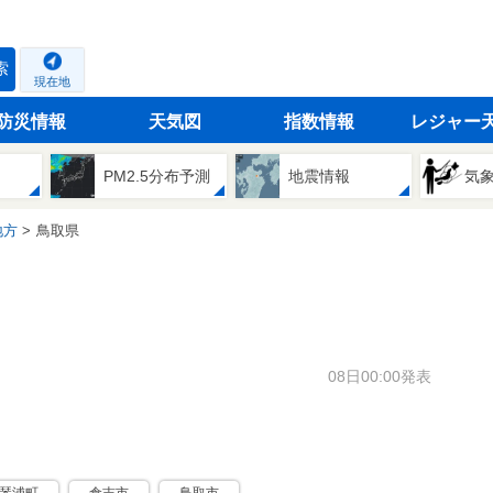
索
現在地
防災情報
天気図
指数情報
レジャー
PM2.5分布予測
地震情報
気
地方
鳥取県
08日00:00発表