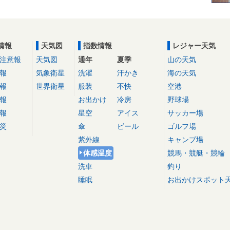
情報
天気図
指数情報
レジャー天気
注意報
天気図
通年
夏季
山の天気
報
気象衛星
洗濯
汗かき
海の天気
報
世界衛星
服装
不快
空港
報
お出かけ
冷房
野球場
報
星空
アイス
サッカー場
災
傘
ビール
ゴルフ場
紫外線
キャンプ場
体感温度
競馬・競艇・競輪
洗車
釣り
睡眠
お出かけスポット