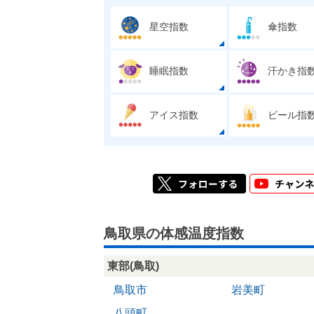
星空指数
傘指数
睡眠指数
汗かき指
アイス指数
ビール指
鳥取県の体感温度指数
東部(鳥取)
鳥取市
岩美町
八頭町