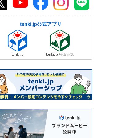
tenki.jp公式アプリ
tenki.jp
tenki.jp 登山天気