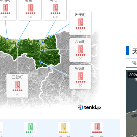
琴浦町
倉吉市
鳥取市
岩美町
90
90
100
90
八頭町
90
衛
智頭町
三朝町
90
90