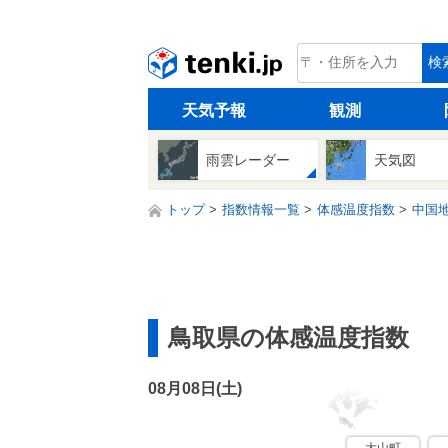
tenki.jp
検
天気予報
観測
雨雲レーダー
天気図
トップ
指数情報一覧
体感温度指数
中国
鳥取県の体感温度指数
08月08日(
土
)