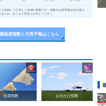
50
60
70～80
90～100
どを加味して計算した体感の指数です。指数10は防寒着必須の寒さ、
あるため、あくまで目安とお考えください。
感温度指数と天気予報はこちら
洗濯指数
お出かけ指数