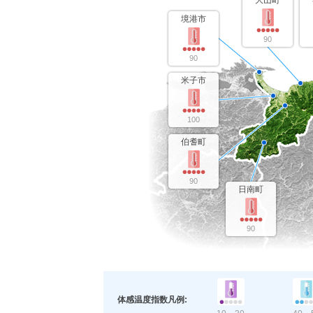
大山町
境港市
90
90
米子市
100
伯耆町
90
日南町
90
体感温度指数凡例: