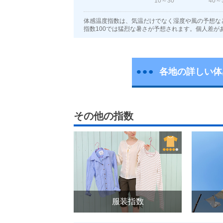
10～30
40～
体感温度指数は、気温だけでなく湿度や風の予想な
指数100では猛烈な暑さが予想されます。個人差が
各地の詳しい体
その他の指数
服装指数