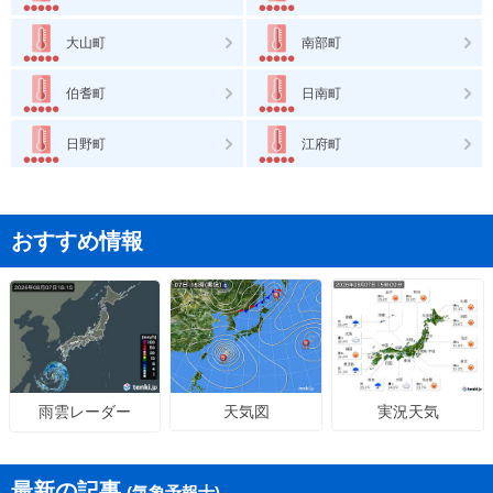
大山町
南部町
伯耆町
日南町
日野町
江府町
おすすめ情報
天気図
実況天気
雨雲レーダー
最新の記事
(気象予報士)