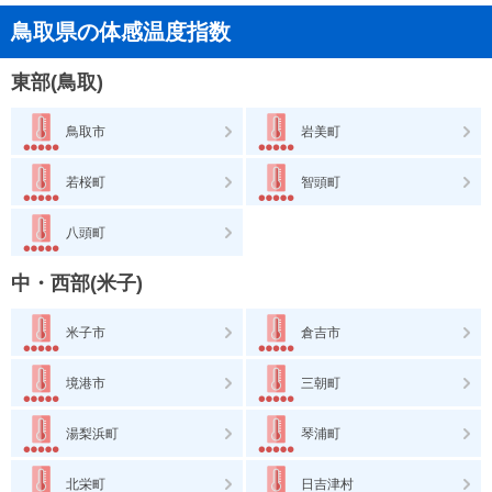
鳥取県の体感温度指数
東部(鳥取)
鳥取市
岩美町
若桜町
智頭町
八頭町
中・西部(米子)
米子市
倉吉市
境港市
三朝町
湯梨浜町
琴浦町
北栄町
日吉津村