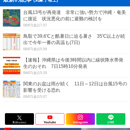
台風13号が再発達 非常に強い勢力で沖縄・奄美
に接近 状況悪化の前に避難の検討を
08/07(金)17:37
鳥取で39.6℃と酷暑日に迫る暑さ 35℃以上が続
出で今年一番の高温も(7日)
08/07(金)15:59
【速報】沖縄県は今後3時間以内に線状降水帯発
生のおそれ 7日15時10分発表
08/07(金)15:29
関東のお盆は雨が続く 11日～12日は台風15号の
影響を受ける恐れ
08/07(金)15:07