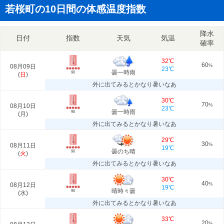
若桜町の10日間の体感温度指数
降水
日付
指数
天気
気温
確率
32℃
60
08月09日
%
23℃
曇一時雨
90
(
日
)
外に出てみるとかなり暑いなあ
30℃
70
08月10日
%
23℃
曇一時雨
90
(
月
)
外に出てみるとかなり暑いなあ
29℃
30
08月11日
%
19℃
曇のち晴
90
(
火
)
外に出てみるとかなり暑いなあ
30℃
40
08月12日
%
19℃
晴時々曇
90
(
水
)
外に出てみるとかなり暑いなあ
33℃
20
%