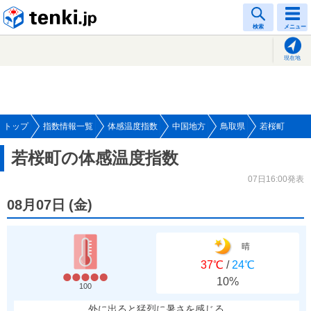
tenki.jp
検索
メニュー
現在地
トップ
指数情報一覧
体感温度指数
中国地方
鳥取県
若桜町
若桜町の体感温度指数
07日16:00発表
08月07日
(
金
)
晴
37℃
/
24℃
10%
100
外に出ると猛烈に暑さを感じる