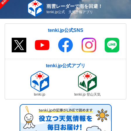
雨雲レーダーで雨を回避！
tenki.jp公式 天気予報アプリ
tenki.jp公式SNS
tenki.jp公式アプリ
tenki.jp
tenki.jp 登山天気