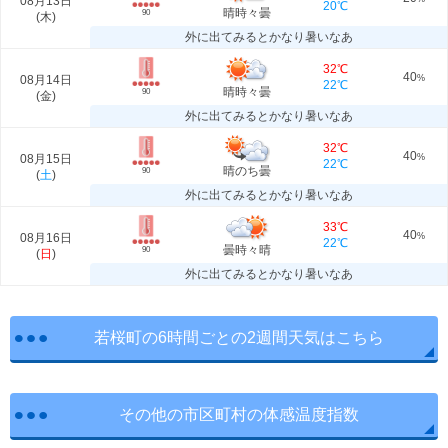
08月13日
20℃
晴時々曇
90
(
木
)
外に出てみるとかなり暑いなあ
32℃
40
08月14日
%
22℃
晴時々曇
90
(
金
)
外に出てみるとかなり暑いなあ
32℃
40
08月15日
%
22℃
晴のち曇
90
(
土
)
外に出てみるとかなり暑いなあ
33℃
40
08月16日
%
22℃
曇時々晴
90
(
日
)
外に出てみるとかなり暑いなあ
若桜町の6時間ごとの2週間天気はこちら
その他の市区町村の体感温度指数