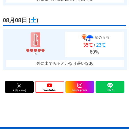
08月08日
(
土
)
晴のち雨
35℃
/
23℃
60%
90
外に出てみるとかなり暑いなあ