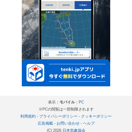
表示：
モバイル
｜
PC
※PCの閲覧は一部制限されます
利用規約
-
プライバシーポリシー
-
クッキーポリシー
広告掲載
-
お問い合わせ
-
ヘルプ
(C) 2026
日本気象協会