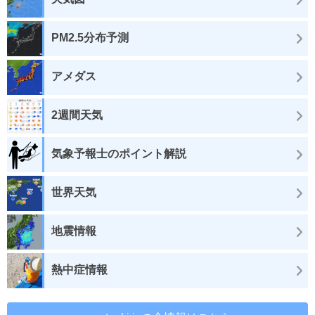
PM2.5分布予測
アメダス
2週間天気
気象予報士のポイント解説
世界天気
地震情報
熱中症情報