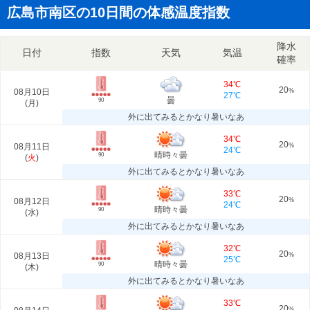
広島市南区の10日間の体感温度指数
降水
日付
指数
天気
気温
確率
34℃
20
08月10日
%
27℃
曇
90
(
月
)
外に出てみるとかなり暑いなあ
34℃
20
08月11日
%
24℃
晴時々曇
90
(
火
)
外に出てみるとかなり暑いなあ
33℃
20
08月12日
%
24℃
晴時々曇
90
(
水
)
外に出てみるとかなり暑いなあ
32℃
20
08月13日
%
25℃
晴時々曇
90
(
木
)
外に出てみるとかなり暑いなあ
33℃
20
%