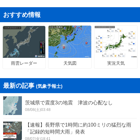
おすすめ情報
天気図
実況天気
雨雲レーダー
最新の記事
(気象予報士)
茨城県で震度3の地震 津波の心配なし
08/08(土)03:48
【速報】長野県で1時間に約100ミリの猛烈な雨
「記録的短時間大雨」発表
08/07(金)18:41