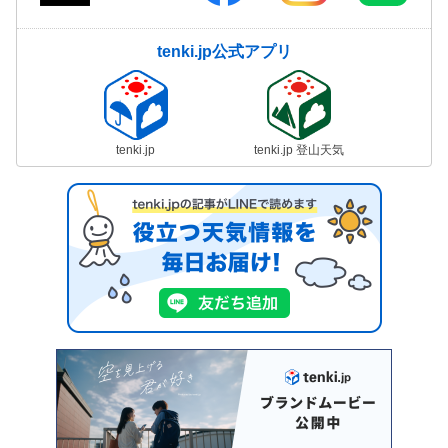
tenki.jp公式アプリ
tenki.jp
tenki.jp 登山天気