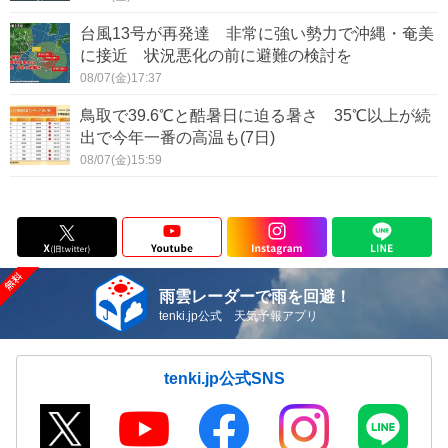
台風13号が再発達 非常に強い勢力で沖縄・奄美
に接近 状況悪化の前に避難の検討を
08/07(金)17:37
鳥取で39.6℃と酷暑日に迫る暑さ 35℃以上が続
出で今年一番の高温も(7日)
08/07(金)15:59
雨雲レーダーで雨を回避！
tenki.jp公式 天気予報アプリ
tenki.jp公式SNS