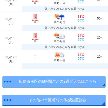
08月14日
26℃
晴時々曇
90
(
金
)
外に出てみるとかなり暑いなあ
33℃
50
08月15日
%
25℃
晴のち雨
90
(
土
)
外に出てみるとかなり暑いなあ
34℃
20
08月16日
%
26℃
晴のち曇
90
(
日
)
外に出てみるとかなり暑いなあ
34℃
---
20
08月17日
%
26℃
---
晴時々曇
(
月
)
---
広島市南区の6時間ごとの2週間天気はこちら
その他の市区町村の体感温度指数