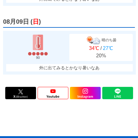
08月09日
(
日
)
晴のち曇
34℃
/
27℃
20%
90
外に出てみるとかなり暑いなあ