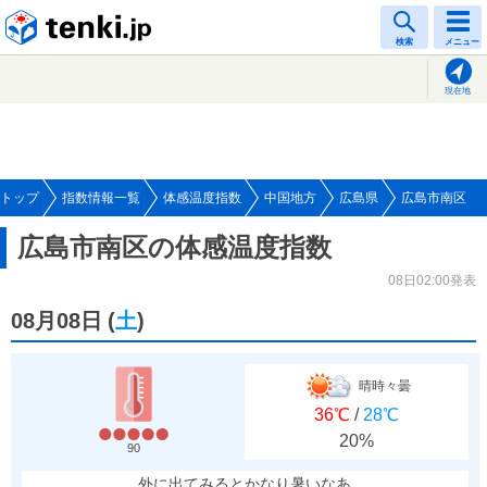
tenki.jp
検索
メニュー
現在地
トップ
指数情報一覧
体感温度指数
中国地方
広島県
広島市南区
広島市南区の体感温度指数
08日02:00発表
08月08日
(
土
)
晴時々曇
36℃
/
28℃
20%
90
外に出てみるとかなり暑いなあ