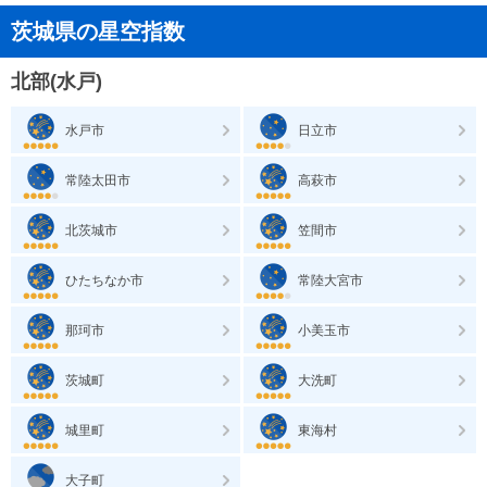
茨城県の星空指数
北部(水戸)
水戸市
日立市
常陸太田市
高萩市
北茨城市
笠間市
ひたちなか市
常陸大宮市
那珂市
小美玉市
茨城町
大洗町
城里町
東海村
大子町