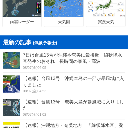
天気図
実況天気
雨雲レーダー
最新の記事
(気象予報士)
7日は台風13号が沖縄や奄美に最接近 線状降水
帯発生のおそれ 長時間の暴風・高波
08/07(金)06:05
【速報】台風13号 沖縄本島の一部が暴風域に入
りました
08/07(金)04:53
【速報】台風13号 奄美大島が暴風域に入りまし
た
08/07(金)01:02
【速報】沖縄地方・奄美地方 「線状降水帯」発