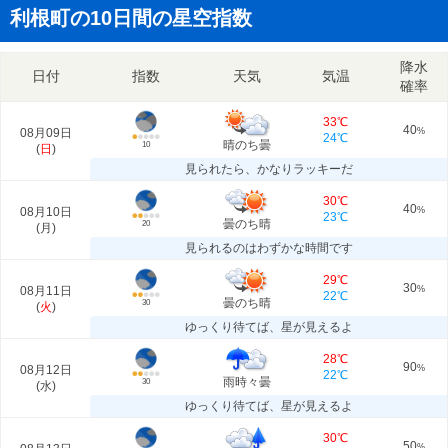
利根町の10日間の星空指数
降水
日付
指数
天気
気温
確率
33℃
40
08月09日
%
24℃
晴のち曇
10
(
日
)
見られたら、かなりラッキーだ
30℃
40
08月10日
%
23℃
曇のち晴
20
(
月
)
見られるのはわずかな時間です
29℃
30
08月11日
%
22℃
曇のち晴
30
(
火
)
ゆっくり待てば、星が見えるよ
28℃
90
08月12日
%
22℃
雨時々曇
30
(
水
)
ゆっくり待てば、星が見えるよ
30℃
50
%