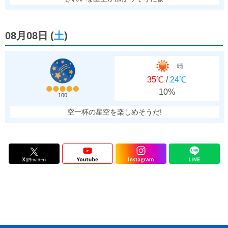
08月08日
(
土
)
晴
35℃
/
24℃
10%
100
空一杯の星空を楽しめそうだ!