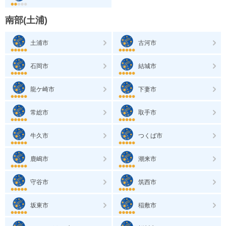
南部(土浦)
土浦市
古河市
石岡市
結城市
龍ケ崎市
下妻市
常総市
取手市
牛久市
つくば市
鹿嶋市
潮来市
守谷市
筑西市
坂東市
稲敷市