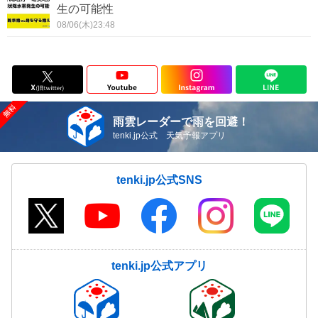
生の可能性
08/06(木)23:48
雨雲レーダーで雨を回避！
tenki.jp公式 天気予報アプリ
tenki.jp公式SNS
tenki.jp公式アプリ