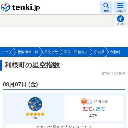
tenki.jp
検索
メニュー
現在地
トップ
指数情報一覧
星空指数
関東・甲信地方
茨城県
利根町
利根町の星空指数
07日04:00発表
08月07日
(
金
)
晴時々曇
32℃
/
25℃
40%
90
きれいな星空が広がりそうだよ