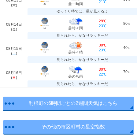
08月13日
21℃
曇一時雨
30
(
木
)
ゆっくり待てば、星が見えるよ
29℃
80
08月14日
%
23℃
曇時々雨
10
(
金
)
見られたら、かなりラッキーだ
30℃
40
08月15日
%
23℃
曇時々晴
10
(
土
)
見られたら、かなりラッキーだ
30℃
70
08月16日
%
22℃
曇のち雨
10
(
日
)
見られたら、かなりラッキーだ
利根町の6時間ごとの2週間天気はこちら
その他の市区町村の星空指数