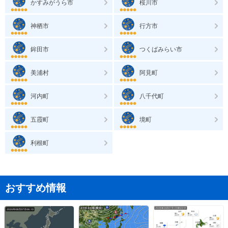
かすみがうら市
桜川市
神栖市
行方市
鉾田市
つくばみらい市
美浦村
阿見町
河内町
八千代町
五霞町
境町
利根町
おすすめ情報