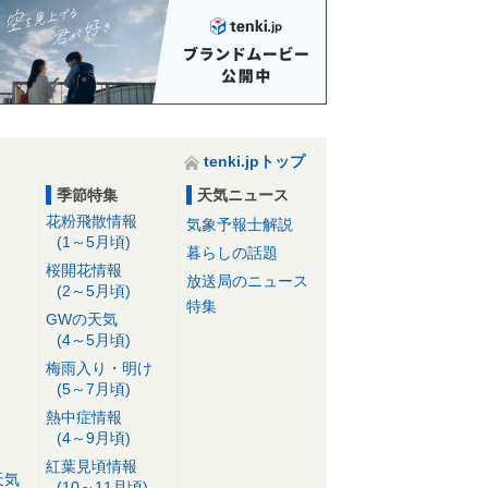
tenki.jpトップ
季節特集
天気ニュース
花粉飛散情報
気象予報士解説
(1～5月頃)
暮らしの話題
桜開花情報
放送局のニュース
(2～5月頃)
特集
GWの天気
(4～5月頃)
梅雨入り・明け
(5～7月頃)
熱中症情報
(4～9月頃)
紅葉見頃情報
天気
(10～11月頃)