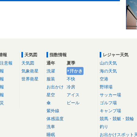
情報
天気図
指数情報
レジャー天気
注意報
天気図
通年
夏季
山の天気
報
気象衛星
洗濯
汗かき
海の天気
報
世界衛星
服装
不快
空港
報
お出かけ
冷房
野球場
報
星空
アイス
サッカー場
災
傘
ビール
ゴルフ場
紫外線
キャンプ場
体感温度
競馬・競艇・競輪
洗車
釣り
睡眠
お出かけスポット