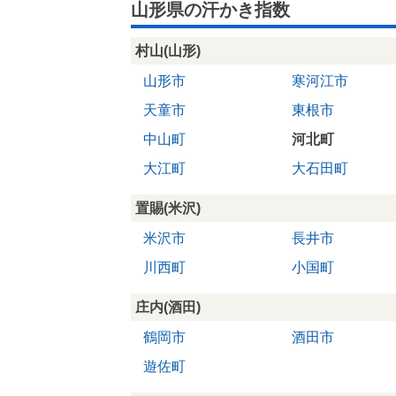
山形県の汗かき指数
村山(山形)
山形市
寒河江市
天童市
東根市
中山町
河北町
大江町
大石田町
置賜(米沢)
米沢市
長井市
川西町
小国町
庄内(酒田)
鶴岡市
酒田市
遊佐町