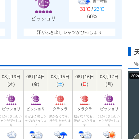
曇一時雨
31℃
/
23℃
60%
ビッショリ
汗がふき出しシャツがびっしょり
衛
08月13日
08月14日
08月15日
08月16日
08月17日
(
木
)
(
金
)
(
土
)
(
日
)
(
月
)
ビッショリ
ビッショリ
タラタラ
タラタラ
ビッショリ
汗がふき出しシ
汗がふき出しシ
動かなくても、
動かなくても、
汗がふき出しシ
ャツがびっしょ
ャツがびっしょ
汗がしたたりま
汗がしたたりま
ャツがびっしょ
り
り
す
す
り