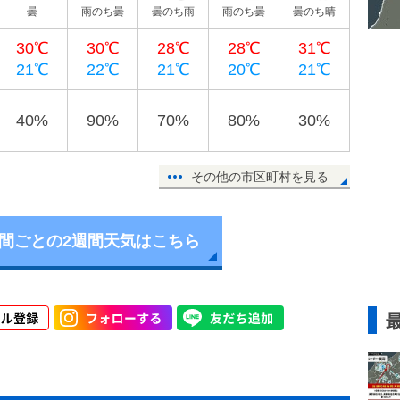
曇
雨のち曇
曇のち雨
雨のち曇
曇のち晴
30℃
30℃
28℃
28℃
31℃
21℃
22℃
21℃
20℃
21℃
40%
90%
70%
80%
30%
その他の市区町村を見る
時間ごとの2週間天気はこちら