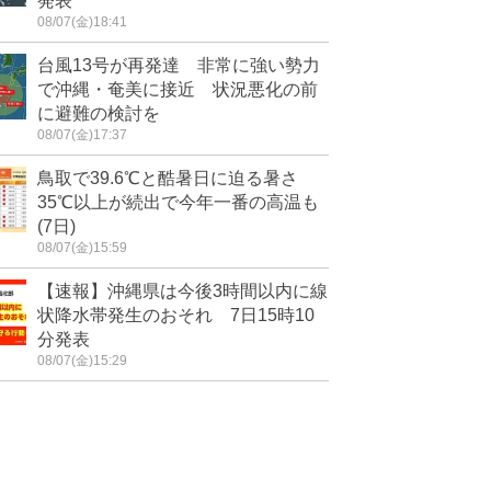
発表
08/07(金)18:41
台風13号が再発達 非常に強い勢力
で沖縄・奄美に接近 状況悪化の前
に避難の検討を
08/07(金)17:37
鳥取で39.6℃と酷暑日に迫る暑さ
35℃以上が続出で今年一番の高温も
(7日)
08/07(金)15:59
【速報】沖縄県は今後3時間以内に線
状降水帯発生のおそれ 7日15時10
分発表
08/07(金)15:29