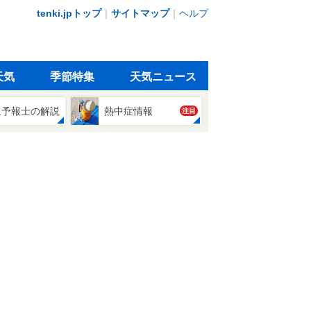
tenki.jpトップ
｜
サイトマップ
｜
ヘルプ
天気
季節特集
天気ニュース
象予報士の解説
熱中症情報
注目