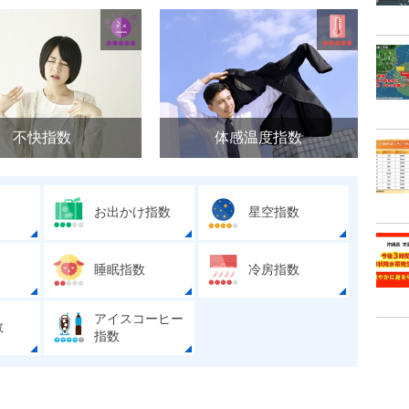
不快指数
体感温度指数
お出かけ指数
星空指数
睡眠指数
冷房指数
アイスコーヒー
数
指数