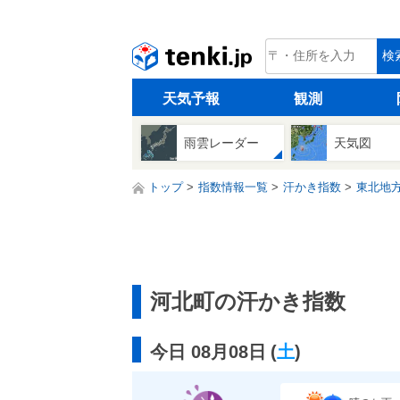
tenki.jp
検
天気予報
観測
雨雲レーダー
天気図
トップ
指数情報一覧
汗かき指数
東北地
河北町の汗かき指数
今日 08月08日
(
土
)