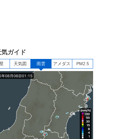
天気ガイド
星
天気図
雨雲
アメダス
PM2.5