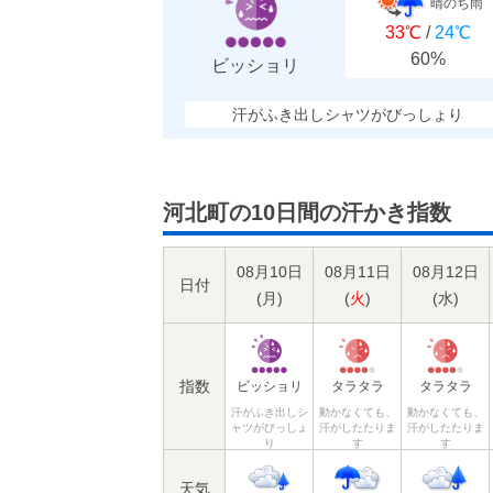
晴のち雨
33℃
/
24℃
60%
ビッショリ
汗がふき出しシャツがびっしょり
河北町の10日間の汗かき指数
08月10日
08月11日
08月12日
日付
(
月
)
(
火
)
(
水
)
指数
ビッショリ
タラタラ
タラタラ
汗がふき出しシ
動かなくても、
動かなくても、
ャツがびっしょ
汗がしたたりま
汗がしたたりま
り
す
す
天気