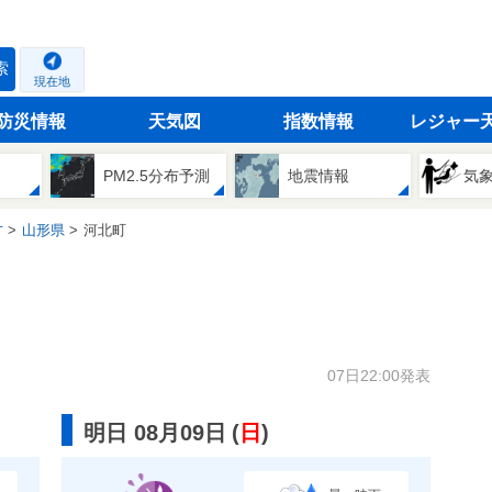
索
現在地
防災情報
天気図
指数情報
レジャー
PM2.5分布予測
地震情報
気
方
山形県
河北町
07日22:00発表
明日 08月09日
(
日
)