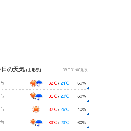
今日の天気
(山形県)
08日01:00発表
市
32℃
/
24℃
60%
市
31℃
/
23℃
60%
市
32℃
/
26℃
40%
市
33℃
/
23℃
60%