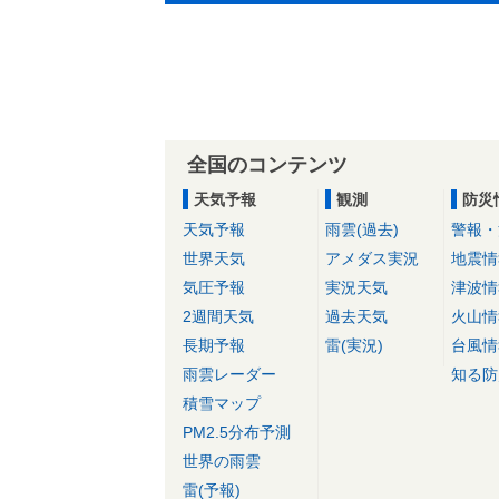
全国のコンテンツ
天気予報
観測
防災
天気予報
雨雲(過去)
警報・
世界天気
アメダス実況
地震情
気圧予報
実況天気
津波情
2週間天気
過去天気
火山情
長期予報
雷(実況)
台風情
雨雲レーダー
知る防
積雪マップ
PM2.5分布予測
世界の雨雲
雷(予報)