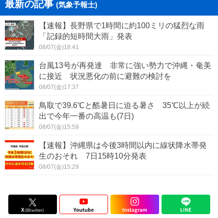
最新の記事
(気象予報士)
【速報】長野県で1時間に約100ミリの猛烈な雨
「記録的短時間大雨」発表
08/07(金)18:41
台風13号が再発達 非常に強い勢力で沖縄・奄美
に接近 状況悪化の前に避難の検討を
08/07(金)17:37
鳥取で39.6℃と酷暑日に迫る暑さ 35℃以上が続
出で今年一番の高温も(7日)
08/07(金)15:59
【速報】沖縄県は今後3時間以内に線状降水帯発
生のおそれ 7日15時10分発表
08/07(金)15:29