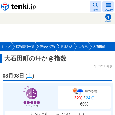
tenki.jp
検索
メニュー
現在地
トップ
指数情報一覧
汗かき指数
東北地方
山形県
大石田町
大石田町の汗かき指数
07日22:00発表
08月08日
(
土
)
晴のち雨
32℃
/
24℃
60%
ビッショリ
汗がふき出しシャツがびっしょり