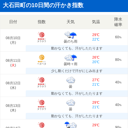
大石田町の10日間の汗かき指数
降水
日付
指数
天気
気温
確率
29℃
60
08月10日
%
22℃
曇のち雨
タラタラ
(
月
)
動かなくても、汗がしたたります
26℃
80
08月11日
%
20℃
曇時々雨
ベタベタ
(
火
)
少し動くだけで汗がにじみ出ます
27℃
40
08月12日
%
21℃
曇
タラタラ
(
水
)
動かなくても、汗がしたたります
29℃
40
08月13日
%
21℃
曇
タラタラ
(
木
)
動かなくても、汗がしたたります
29℃
90
%