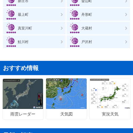
新庄市
金山町
最上町
舟形町
真室川町
大蔵村
鮭川村
戸沢村
おすすめ情報
天気図
実況天気
雨雲レーダー