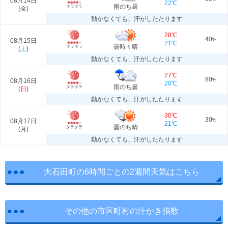
08月14日
22℃
雨のち曇
タラタラ
(
金
)
動かなくても、汗がしたたります
28℃
40
08月15日
%
21℃
曇時々晴
タラタラ
(
土
)
動かなくても、汗がしたたります
27℃
80
08月16日
%
20℃
雨のち曇
タラタラ
(
日
)
動かなくても、汗がしたたります
30℃
30
08月17日
%
21℃
曇のち晴
タラタラ
(
月
)
動かなくても、汗がしたたります
大石田町の6時間ごとの2週間天気はこちら
その他の市区町村の汗かき指数