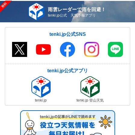
雨雲レーダーで雨を回避！
tenki.jp公式 天気予報アプリ
tenki.jp公式SNS
tenki.jp公式アプリ
tenki.jp
tenki.jp 登山天気