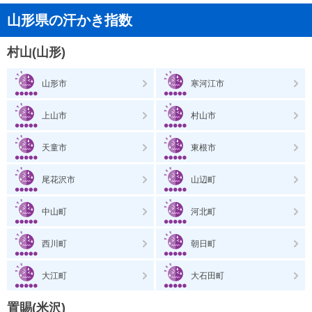
山形県の汗かき指数
村山(山形)
山形市
寒河江市
上山市
村山市
天童市
東根市
尾花沢市
山辺町
中山町
河北町
西川町
朝日町
大江町
大石田町
置賜(米沢)