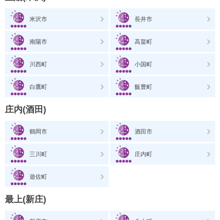
米沢市
長井市
南陽市
高畠町
川西町
小国町
白鷹町
飯豊町
庄内(酒田)
鶴岡市
酒田市
三川町
庄内町
遊佐町
最上(新庄)