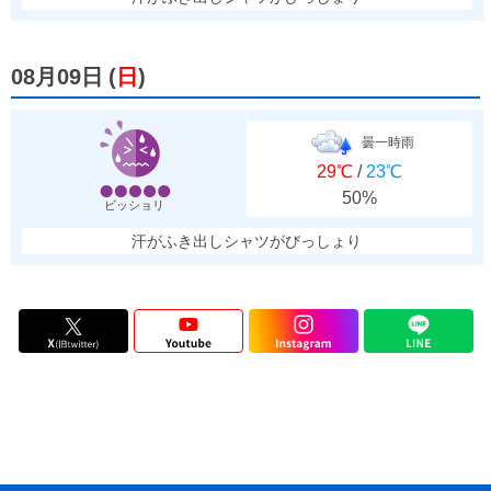
08月09日
(
日
)
曇一時雨
29℃
/
23℃
50%
ビッショリ
汗がふき出しシャツがびっしょり