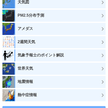
天気図
PM2.5分布予測
アメダス
2週間天気
気象予報士のポイント解説
世界天気
地震情報
熱中症情報