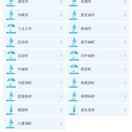
浦添市
糸満市
沖縄市
豊見城市
うるま市
南城市
読谷村
嘉手納町
北谷町
北中城村
中城村
西原町
与那原町
南風原町
渡嘉敷村
座間味村
粟国村
渡名喜村
八重瀬町