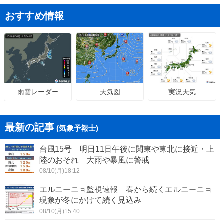
おすすめ情報
天気図
実況天気
雨雲レーダー
最新の記事
(気象予報士)
台風15号 明日11日午後に関東や東北に接近・上
陸のおそれ 大雨や暴風に警戒
08/10(月)18:12
エルニーニョ監視速報 春から続くエルニーニョ
現象が冬にかけて続く見込み
08/10(月)15:40