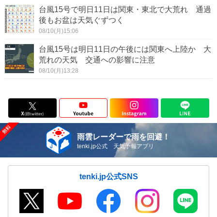
台風15号で明日11日は関東・東北で大荒れ 通過
後もお盆は天気ぐずつく
08/10(月)15:06
台風15号は明日11日の午後には関東へ上陸か 大
荒れの天気 交通への影響に注意
08/10(月)13:28
雨雲レーダーで雨を回避！
tenki.jp公式 天気予報アプリ
tenki.jp公式SNS