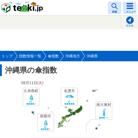
tenki.jp
検索
メニュー
現在地
トップ
指数情報一覧
傘指数
沖縄地方
沖縄県
沖縄県の傘指数
08月11日(
火
)
久米島町
名護市
南大東村
那覇市