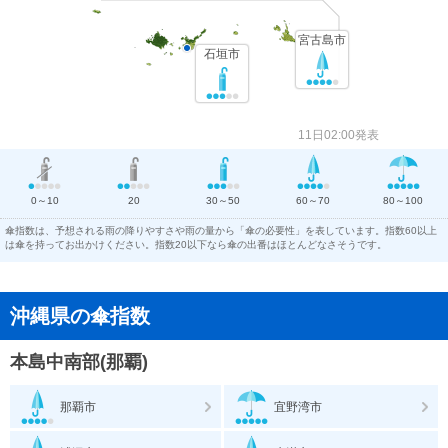
宮古島市
石垣市
11日02:00発表
0～10
20
30～50
60～70
80～100
傘指数は、予想される雨の降りやすさや雨の量から「傘の必要性」を表しています。指数60以上
は傘を持ってお出かけください。指数20以下なら傘の出番はほとんどなさそうです。
沖縄県の傘指数
本島中南部(那覇)
那覇市
宜野湾市