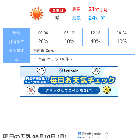
31
最高
[-1]
℃
真夏日
24
晴
最低
[0]
℃
時間
00-06
06-12
12-18
18-24
20
%
10
%
40
%
10
%
降水確率
最大風速
東南東
2m/s
波
2.5m後2mうねりを伴う
日の出｜
05時13分
明日の天気 08月10日
(
月
)