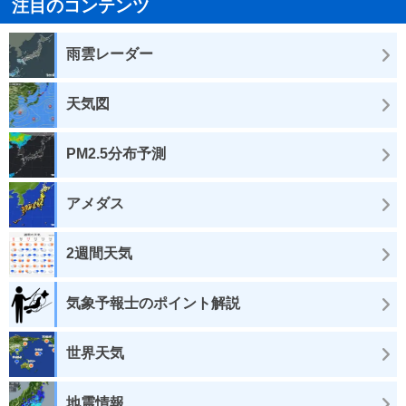
注目のコンテンツ
雨雲レーダー
天気図
PM2.5分布予測
アメダス
2週間天気
気象予報士のポイント解説
世界天気
地震情報