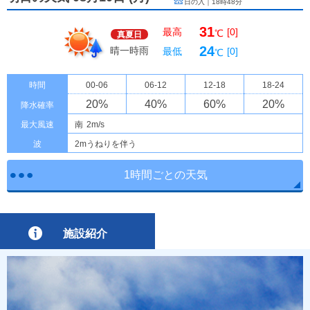
日の入｜
18時48分
31
最高
[0]
℃
真夏日
24
晴一時雨
最低
[0]
℃
時間
00-06
06-12
12-18
18-24
20
%
40
%
60
%
20
%
降水確率
最大風速
南
2m/s
波
2mうねりを伴う
1時間ごとの天気
施設紹介