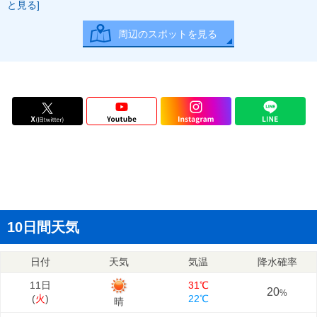
と見る]
周辺のスポットを見る
10日間天気
日付
天気
気温
降水確率
11日
31℃
20
%
(
火
)
22℃
晴