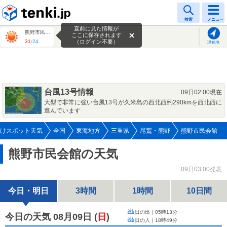
tenki.jp
検索
メニュー
直前に見た情報が
熊野市民会館
ここに保存されます
31
/
24
（ログイン不要）
現在地
台風13号情報
09日02:00現在
大型で非常に強い台風13号が久米島の西北西約290kmを西北西に
進んでいます
けスポット天気
全国
東海地方
三重県
尾鷲・熊野
熊野市民会館
熊野市民会館の天気
09日03:00発表
今日・明日
3時間
1時間
10日間
日の出｜
05時13分
今日の天気 08月09日
(
日
)
日の入｜
18時49分