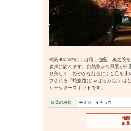
標高900mの山上は壇上伽藍、奥之院
参拝に訪れます。自然豊かな風景が四
り美しく、艶やかな紅色にふと足を止
プされる「蛇腹路(じゃばらみち)」は
シャッタースポットです。
紅葉の種類
モミジ、イチョウ
地図
紅葉