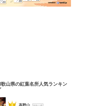
和歌山県の紅葉名所人気ランキン
グ
1位
高野山
和歌山県