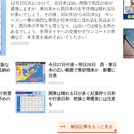
12月2日(火)にかけて、北日本は短い周期で気圧の谷が
通過しますが、東日本から西日本の太平洋側は晴れる日
が多いでしょう。その後、3日(水)から4日(木)は、今シ
ーズン一番の強烈な寒気が日本付近に流れ込む見込みで
す。西日本の平地でも雪となり、山沿いでは積もる所が
あるでしょう。冬用タイヤへの交換やダウンコートの準
備など、冬支度を進めておいてください。
2025/11/28
大阪な
今日27日午後～明日28日 西・東日
見納め
本の広い範囲で黄砂飛来か 影響に
注意
2025/11/27
で初雪
関東は晴れる日が多く紅葉狩り日和
早めの
や行楽日和 乾燥と寒暖差には注意
を
2025/11/26
解説記事をもっと見る