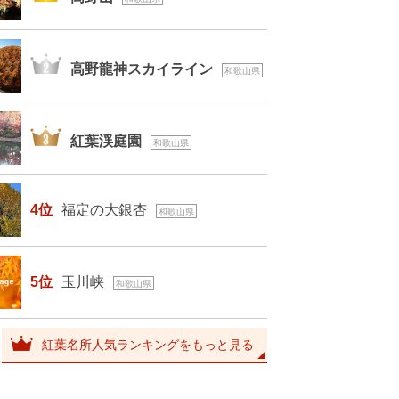
2位
高野龍神スカイライン
和歌山県
3位
紅葉渓庭園
和歌山県
4位
福定の大銀杏
和歌山県
5位
玉川峡
和歌山県
紅葉名所人気ランキングをもっと見る