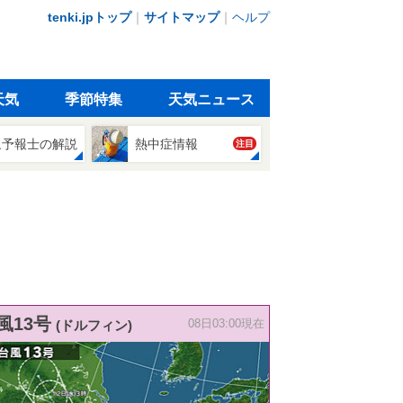
tenki.jpトップ
｜
サイトマップ
｜
ヘルプ
天気
季節特集
天気ニュース
象予報士の解説
熱中症情報
注目
風13号
(ドルフィン)
08日03:00現在