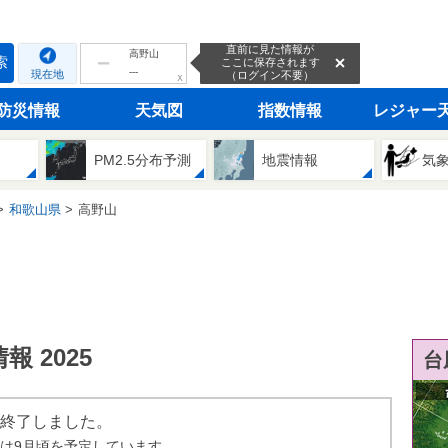
直前に見た情報が
高野山
索
ここに保存されます
---
現在地
（ログイン不要）
ｘ
防災情報
天気図
指数情報
レジャー
PM2.5分布予測
地震情報
気
和歌山県
高野山
 2025
台
は終了しました。
始は9月頃を予定しています。