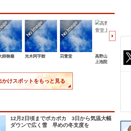
大師御廟
光木阿字館
苅萱堂
高野山 宿坊 萱堂
上池院
出かけスポットをもっと見る
12月2日頃までポカポカ 3日から気温大幅
ダウンで広く雪 早めの冬支度を