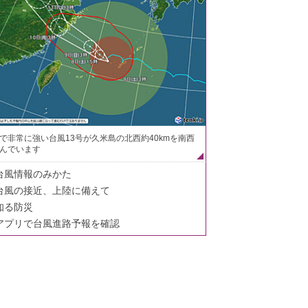
で非常に強い台風13号が久米島の北西約40kmを南西
んでいます
台風情報のみかた
台風の接近、上陸に備えて
知る防災
アプリで台風進路予報を確認