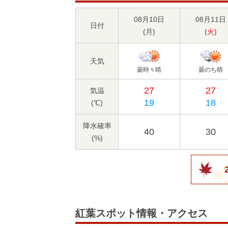
08月10日
08月11日
日付
(
月
)
(
火
)
天気
曇時々晴
曇のち晴
27
27
気温
19
18
(℃)
降水確率
40
30
(%)
紅葉スポット情報・アクセス