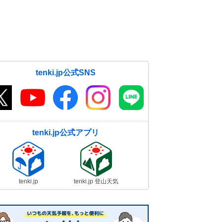
tenki.jp公式SNS
本覚院
大円院
無量光院(和歌山
西門院
県高野町)
tenki.jp公式アプリ
tenki.jp
tenki.jp 登山天気