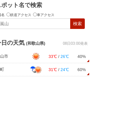
スポット名で検索
場名
鉄道アクセス
車アクセス
検索
今日の天気
(和歌山県)
08日03:00発表
山市
33℃
/
26℃
40%
町
31℃
/
24℃
60%