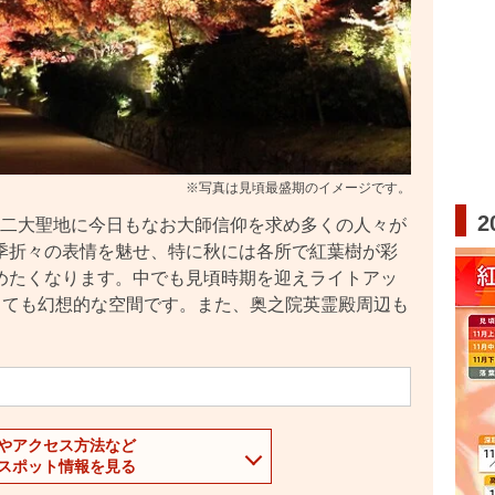
※写真は見頃最盛期のイメージです。
を二大聖地に今日もなお大師信仰を求め多くの人々が
季折々の表情を魅せ、特に秋には各所で紅葉樹が彩
めたくなります。中でも見頃時期を迎えライトアッ
とても幻想的な空間です。また、奥之院英霊殿周辺も
やアクセス方法など
スポット情報を見る