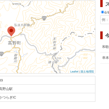
会
和歌
串本
Leaflet
|
国土地理院
9
高野山駅
かつらぎIC