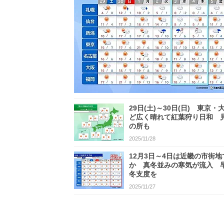
29日(土)～30日(日) 東京・
ど広く晴れて紅葉狩り日和 
の所も
2025/11/28
12月3日～4日は近畿の市街地
か 真冬並みの寒気が流入 
冬支度を
2025/11/27