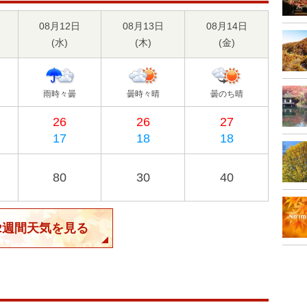
08月12日
08月13日
08月14日
(
水
)
(
木
)
(
金
)
雨時々曇
曇時々晴
曇のち晴
26
26
27
17
18
18
80
30
40
2週間天気を見る