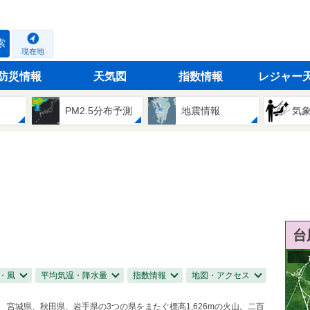
索
現在地
防災情報
天気図
指数情報
レジャー
PM2.5分布予測
地震情報
気
台
・風
平均気温・降水量
指数情報
地図・アクセス
宮城県、秋田県、岩手県の3つの県をまたぐ標高1,626mの火山。二百