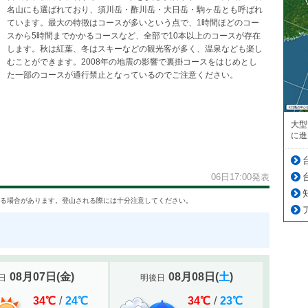
名山にも選ばれており、須川岳・酢川岳・大日岳・駒ヶ岳とも呼ばれ
ています。最大の特徴はコースが多いという点で、1時間ほどのコー
スから5時間までかかるコースなど、全部で10本以上のコースが存在
します。秋は紅葉、冬はスキーなどの観光客が多く、温泉なども楽し
むことができます。2008年の地震の影響で裏掛コースをはじめとし
た一部のコースが通行禁止となっているのでご注意ください。
大型
に進
06日17:00発表
る場合があります。登山される際には十分注意してください。
08月07日
(
金
)
08月08日
(
土
)
日
明後日
34
℃
/
24
℃
34
℃
/
23
℃