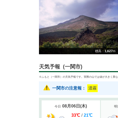
標高：
1,627
m
天気予報
(一関市)
※ふもと（一関市）の天気予報です。実際の山では値が大きく異な
一関市の注意報：
濃霧
08月06日
(
木
)
今日
明
33
℃
/
21
℃