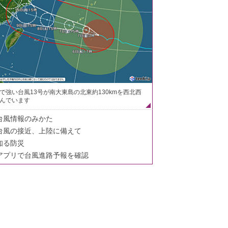
で強い台風13号が南大東島の北東約130kmを西北西
んでいます
台風情報のみかた
台風の接近、上陸に備えて
知る防災
アプリで台風進路予報を確認