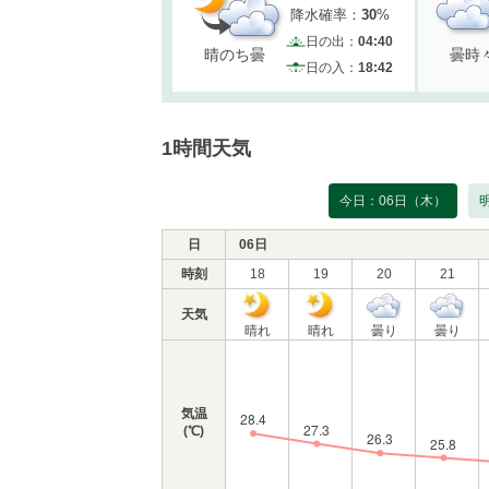
降水確率：
30
%
日の出：
04:40
晴のち曇
曇時
日の入：
18:42
1時間天気
今日：06日（木）
日
06日
時刻
18
19
20
21
天気
晴れ
晴れ
曇り
曇り
気温
(℃)