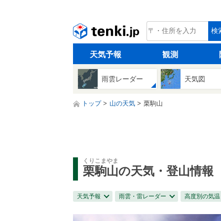
tenki.jp
検
天気予報
観測
雨雲レーダー
天気図
トップ
山の天気
栗駒山
くりこまやま
栗駒山
の天気・登山情報
天気予報
雨雲・雷レーダー
高度別の気温