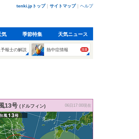
tenki.jpトップ
｜
サイトマップ
｜
ヘルプ
天気
季節特集
天気ニュース
象予報士の解説
熱中症情報
注目
風13号
(ドルフィン)
06日17:00現在