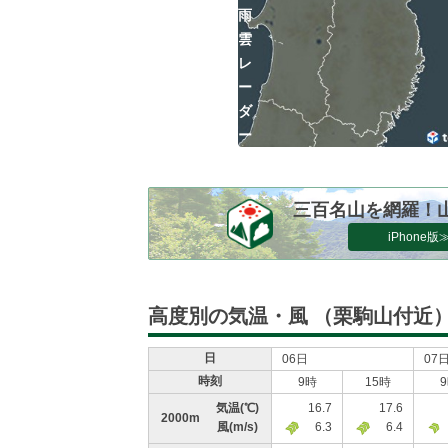
雨
雲
レ
ー
ダ
ー
三百名山を網羅！
iPhone版
高度別の気温・風
（栗駒山付近
日
06日
07
時刻
9時
15時
気温
(℃)
16.7
17.6
2000m
風
(m/s)
6.3
6.4