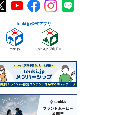
tenki.jp公式アプリ
tenki.jp
tenki.jp 登山天気