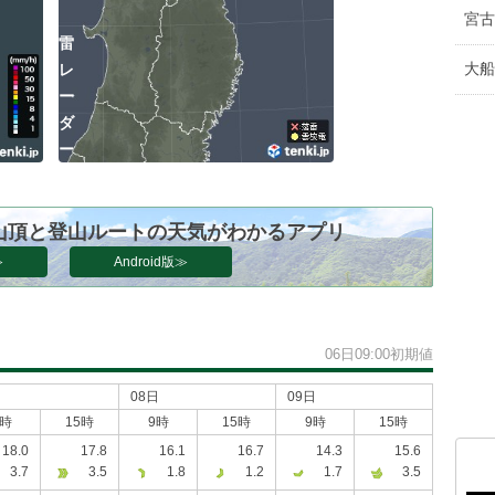
宮古
雷
大船
レ
ー
ダ
ー
山頂と登山ルートの天気がわかるアプリ
≫
Android版≫
）
06日09:00初期値
日
08日
09日
9時
15時
9時
15時
9時
15時
18.0
17.8
16.1
16.7
14.3
15.6
3.7
3.5
1.8
1.2
1.7
3.5