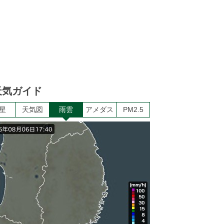
天気ガイド
星
天気図
雨雲
アメダス
PM2.5
6
7
8
9
10
11
12
1
曇り
曇り
曇り
曇り
曇り
曇り
曇り
晴