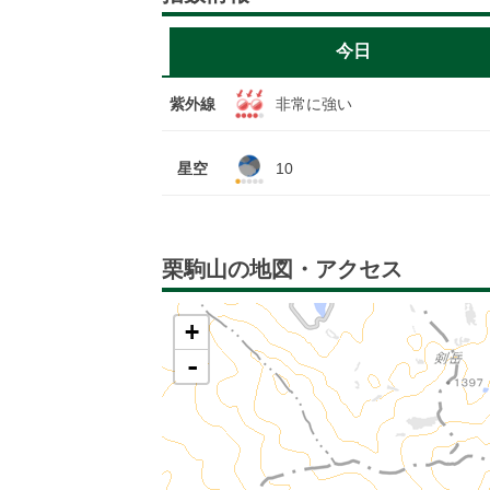
今日
紫外線
非常に強い
星空
10
栗駒山の地図・アクセス
+
-