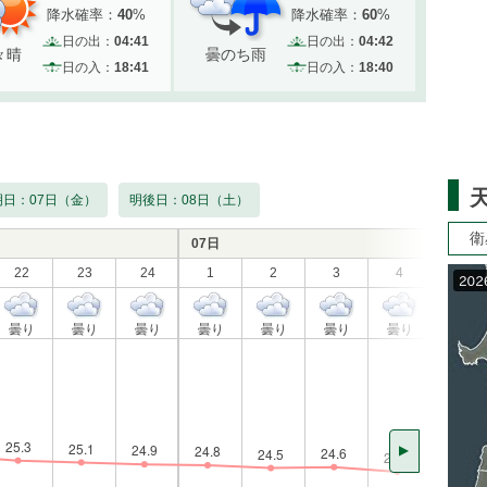
降水確率：
40
%
降水確率：
60
%
日の出：
04:41
日の出：
04:42
々晴
曇のち雨
日の入：
18:41
日の入：
18:40
明日：07日（金）
明後日：08日（土）
衛
07日
22
23
24
1
2
3
4
5
曇り
曇り
曇り
曇り
曇り
曇り
曇り
曇り
▲