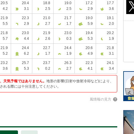
20.5
20.4
18.8
19.0
17.2
17.7
4.2
3.1
2.5
2.5
2.9
3.6
21.9
22.3
21.0
21.7
19.0
19.1
5.5
2.9
2.7
1.7
5.9
2.0
21.8
23.0
21.9
23.0
19.4
20.2
5.7
4.4
2.6
0.3
5.3
1.9
21.9
24.4
22.7
24.4
20.6
21.8
5.2
6.2
1.7
1.9
4.9
3.1
23.2
25.7
23.7
26.3
22.3
24.1
3.6
5.3
0.2
2.7
4.1
3.4
、天気予報ではありません。
地形の影響(日射や放射冷却など)により、
される際には十分注意してください。
風情報の見方