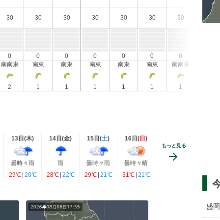
30
30
30
30
30
30
30
30
0
0
0
0
0
0
0
0
南南東
南東
南東
南東
南東
南東
南南東
南南東
2
1
1
1
1
1
1
1
13日(
木
)
14日(
金
)
15日(
土
)
16日(
日
)
もっと見る
曇時々雨
雨
曇時々雨
曇時々晴
29℃
|
20℃
28℃
|
22℃
29℃
|
21℃
31℃
|
21℃
盛岡