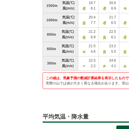
気温
(℃)
18.7
20.0
1500m
風
(m/s)
8.1
6.9
気温
(℃)
20.4
21.7
1000m
風
(m/s)
7.7
6.5
気温
(℃)
21.2
22.5
800m
風
(m/s)
6.9
6.1
気温
(℃)
21.5
23.2
600m
風
(m/s)
4.6
5.5
気温
(℃)
22.5
24.6
300m
風
(m/s)
2.2
4.1
この値は、気象予測の数値計算結果を表示したもので
実際の山では値が大きく異なる場合があります。登山
平均気温・降水量