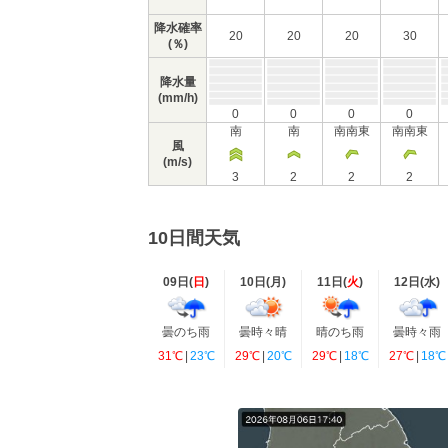
降水確率
20
20
20
30
(％)
降水量
(mm/h)
0
0
0
0
南
南
南南東
南南東
風
(m/s)
3
2
2
2
10日間天気
09日(
日
)
10日(
月
)
11日(
火
)
12日(
水
)
曇のち雨
曇時々晴
晴のち雨
曇時々雨
31℃
|
23℃
29℃
|
20℃
29℃
|
18℃
27℃
|
18℃